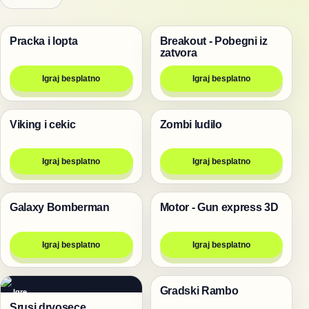
Pracka i lopta
Breakout - Pobegni iz
Pucanje
Igre
zatvora
Igraj besplatno
Igraj besplatno
Viking i cekic
Zombi ludilo
Pucanje
Pucanje
Igraj besplatno
Igraj besplatno
Galaxy Bomberman
Motor - Gun express 3D
Pucanje
Trke
Igraj besplatno
Igraj besplatno
Gradski Rambo
Igre
Pucanje
Srusi drvosece