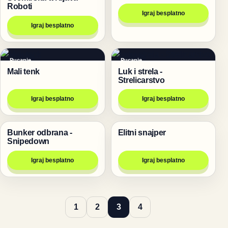
Roboti
Igraj besplatno
Igraj besplatno
Pucanje
Pucanje
Mali tenk
Luk i strela -
Strelicarstvo
Igraj besplatno
Igraj besplatno
Bunker odbrana -
Elitni snajper
Pucanje
Pucanje
Snipedown
Igraj besplatno
Igraj besplatno
1
2
3
4