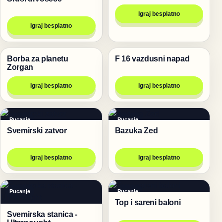
Igraj besplatno
Igraj besplatno
Borba za planetu
F 16 vazdusni napad
Pucanje
Pucanje
Zorgan
Igraj besplatno
Igraj besplatno
Pucanje
Pucanje
Svemirski zatvor
Bazuka Zed
Igraj besplatno
Igraj besplatno
Pucanje
Pucanje
Top i sareni baloni
Svemirska stanica -