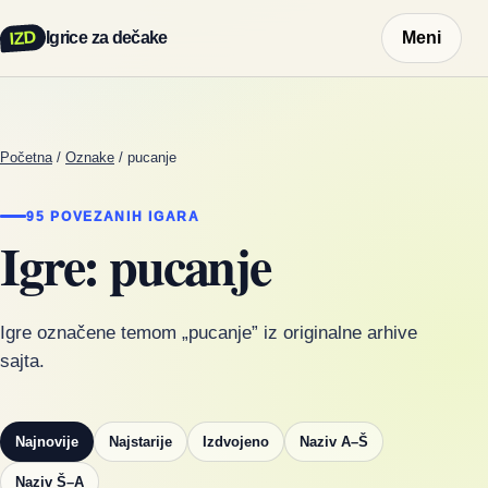
IZD
Igrice za dečake
Meni
Početna
/
Oznake
/
pucanje
95 POVEZANIH IGARA
Igre: pucanje
Igre označene temom „pucanje” iz originalne arhive
sajta.
Najnovije
Najstarije
Izdvojeno
Naziv A–Š
Naziv Š–A