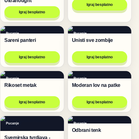
Ultranought
Igraj besplatno
Igraj besplatno
Pucanje
Pucanje
Sareni panteri
Unisti sve zombije
Igraj besplatno
Igraj besplatno
Pucanje
Pucanje
Rikoset metak
Moderan lov na patke
Igraj besplatno
Igraj besplatno
Pucanje
Pucanje
Odbrani tenk
Svemirska tvrdjava -