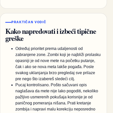
PRAKTIČAN VODIČ
Kako napredovati i izbeći tipične
greške
Određuj prioritet prema udaljenosti od
zabranjene zone. Zombi koji je najbliži prolasku
opasniji je od nove mete na početku putanje,
čak i ako se nova meta lakše pogađa. Posle
svakog uklanjanja brzo pregledaj sve prilaze
pre nego što izabereš sledeći cilj.
Pucaj kontrolisano. Pošto sačuvani opis
naglašava da mete nije lako pogoditi, nekoliko
pažljivo usmerenih pokušaja korisnije je od
paničnog pomeranja nišana. Prati kretanje
zombija i napravi malu korekciju neposredno