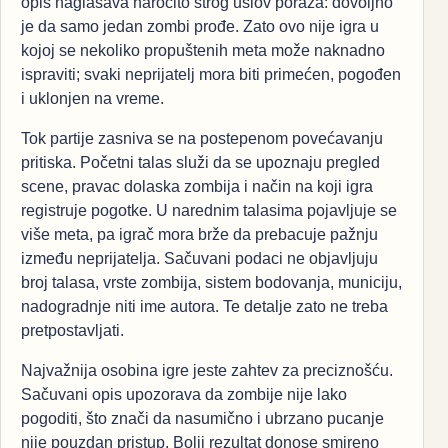
opis naglašava naročito strog uslov poraza: dovoljno
je da samo jedan zombi prođe. Zato ovo nije igra u
kojoj se nekoliko propuštenih meta može naknadno
ispraviti; svaki neprijatelj mora biti primećen, pogođen
i uklonjen na vreme.
Tok partije zasniva se na postepenom povećavanju
pritiska. Početni talas služi da se upoznaju pregled
scene, pravac dolaska zombija i način na koji igra
registruje pogotke. U narednim talasima pojavljuje se
više meta, pa igrač mora brže da prebacuje pažnju
između neprijatelja. Sačuvani podaci ne objavljuju
broj talasa, vrste zombija, sistem bodovanja, municiju,
nadogradnje niti ime autora. Te detalje zato ne treba
pretpostavljati.
Najvažnija osobina igre jeste zahtev za preciznošću.
Sačuvani opis upozorava da zombije nije lako
pogoditi, što znači da nasumično i ubrzano pucanje
nije pouzdan pristup. Bolji rezultat donose smireno