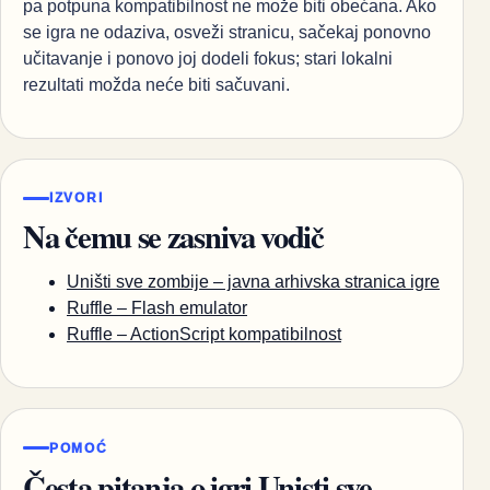
pa potpuna kompatibilnost ne može biti obećana. Ako
se igra ne odaziva, osveži stranicu, sačekaj ponovno
učitavanje i ponovo joj dodeli fokus; stari lokalni
rezultati možda neće biti sačuvani.
IZVORI
Na čemu se zasniva vodič
Uništi sve zombije – javna arhivska stranica igre
Ruffle – Flash emulator
Ruffle – ActionScript kompatibilnost
POMOĆ
Česta pitanja o igri Unisti sve