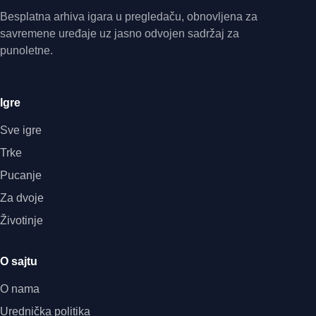
Besplatna arhiva igara u pregledaču, obnovljena za
savremene uređaje uz jasno odvojen sadržaj za
punoletne.
Igre
Sve igre
Trke
Pucanje
Za dvoje
Životinje
O sajtu
O nama
Urednička politika