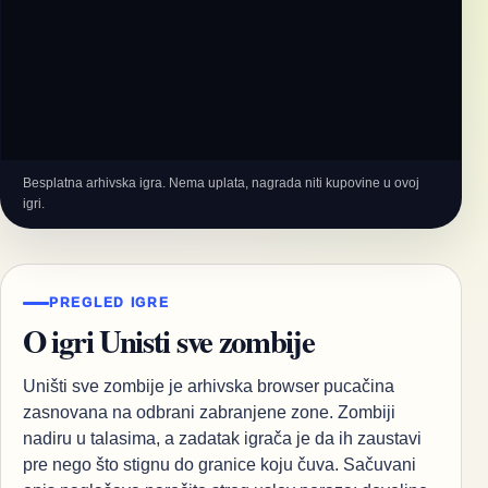
Besplatna arhivska igra. Nema uplata, nagrada niti kupovine u ovoj
igri.
PREGLED IGRE
O igri Unisti sve zombije
Uništi sve zombije je arhivska browser pucačina
zasnovana na odbrani zabranjene zone. Zombiji
nadiru u talasima, a zadatak igrača je da ih zaustavi
pre nego što stignu do granice koju čuva. Sačuvani