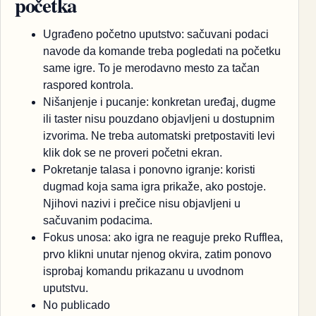
početka
Ugrađeno početno uputstvo: sačuvani podaci
navode da komande treba pogledati na početku
same igre. To je merodavno mesto za tačan
raspored kontrola.
Nišanjenje i pucanje: konkretan uređaj, dugme
ili taster nisu pouzdano objavljeni u dostupnim
izvorima. Ne treba automatski pretpostaviti levi
klik dok se ne proveri početni ekran.
Pokretanje talasa i ponovno igranje: koristi
dugmad koja sama igra prikaže, ako postoje.
Njihovi nazivi i prečice nisu objavljeni u
sačuvanim podacima.
Fokus unosa: ako igra ne reaguje preko Rufflea,
prvo klikni unutar njenog okvira, zatim ponovo
isprobaj komandu prikazanu u uvodnom
uputstvu.
No publicado