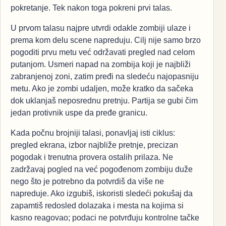
pokretanje. Tek nakon toga pokreni prvi talas.
U prvom talasu najpre utvrdi odakle zombiji ulaze i
prema kom delu scene napreduju. Cilj nije samo brzo
pogoditi prvu metu već održavati pregled nad celom
putanjom. Usmeri napad na zombija koji je najbliži
zabranjenoj zoni, zatim pređi na sledeću najopasniju
metu. Ako je zombi udaljen, može kratko da sačeka
dok uklanjaš neposrednu pretnju. Partija se gubi čim
jedan protivnik uspe da pređe granicu.
Kada počnu brojniji talasi, ponavljaj isti ciklus:
pregled ekrana, izbor najbliže pretnje, precizan
pogodak i trenutna provera ostalih prilaza. Ne
zadržavaj pogled na već pogođenom zombiju duže
nego što je potrebno da potvrdiš da više ne
napreduje. Ako izgubiš, iskoristi sledeći pokušaj da
zapamtiš redosled dolazaka i mesta na kojima si
kasno reagovao; podaci ne potvrđuju kontrolne tačke