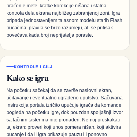
praćenje mete, kratke korekcije nišana i stalna
kontrola dela ekrana najbližeg zabranjenoj zoni. Igra
pripada jednostavnijem talasnom modelu starih Flash
pucačina: pravila se brzo razumeju, ali se pritisak
povećava kada broj neprijatelja poraste.
KONTROLE I CILJ
Kako se igra
Na početku sačekaj da se završe naslovni ekran,
učitavanje i eventualno ugrađeno uputstvo. Sačuvana
instrukcija portala izričito upućuje igrača da komande
pogleda na početku igre, dok pouzdan spoljašnji izvor
sa tačnim tasterima nije pronađen. Nemoj preskakati
taj ekran: proveri koji unos pomera nišan, koji aktivira
pucanje i da li igra prikazuje pauzu ili ponovno