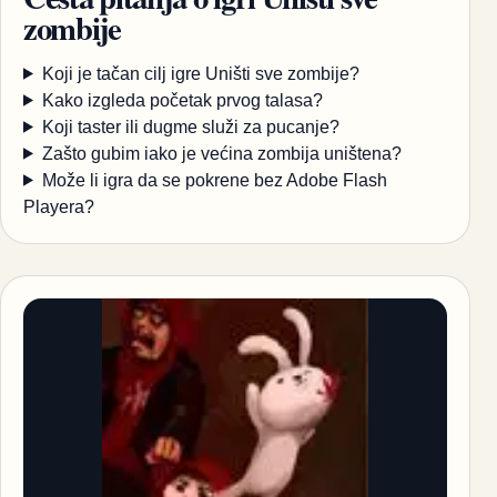
zombije
Koji je tačan cilj igre Uništi sve zombije?
Kako izgleda početak prvog talasa?
Koji taster ili dugme služi za pucanje?
Zašto gubim iako je većina zombija uništena?
Može li igra da se pokrene bez Adobe Flash
Playera?