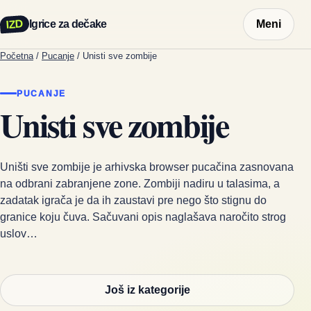
IZD
Igrice za dečake
Meni
Početna
/
Pucanje
/
Unisti sve zombije
PUCANJE
Unisti sve zombije
Uništi sve zombije je arhivska browser pucačina zasnovana
na odbrani zabranjene zone. Zombiji nadiru u talasima, a
zadatak igrača je da ih zaustavi pre nego što stignu do
granice koju čuva. Sačuvani opis naglašava naročito strog
uslov…
Još iz kategorije