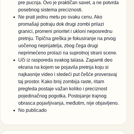
pre pucnja. Ovo je praktičan savet, a ne potvrda
posebnog sistema preciznosti.
Ne prati jednu metu po svaku cenu. Ako
promašaji potraju dok drugi zombi prilazi
granici, promeni prioritet i ukloni neposrednu
pretnju. Tipična greška je fokusiranje na prvog
uočenog neprijatelja, zbog čega drugi
neprimećeno prolazi na suprotnoj strani scene.
Uči iz rasporeda svakog talasa. Zapamti deo
ekrana na kojem se pojavila pretnja koju si
najkasnije video i sledeći put češće proveravaj
taj prostor. Kako broj zombija raste, ritam
pregleda postaje važan koliko i preciznost
pojedinačnog pogotka. Postojanje trajnog
obrasca pojavljivanja, međutim, nije objavljeno.
No publicado