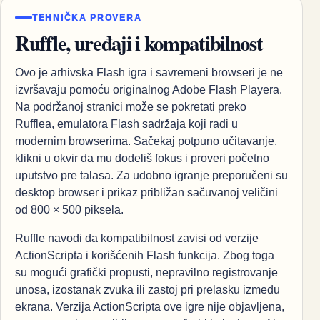
TEHNIČKA PROVERA
Ruffle, uređaji i kompatibilnost
Ovo je arhivska Flash igra i savremeni browseri je ne
izvršavaju pomoću originalnog Adobe Flash Playera.
Na podržanoj stranici može se pokretati preko
Rufflea, emulatora Flash sadržaja koji radi u
modernim browserima. Sačekaj potpuno učitavanje,
klikni u okvir da mu dodeliš fokus i proveri početno
uputstvo pre talasa. Za udobno igranje preporučeni su
desktop browser i prikaz približan sačuvanoj veličini
od 800 × 500 piksela.
Ruffle navodi da kompatibilnost zavisi od verzije
ActionScripta i korišćenih Flash funkcija. Zbog toga
su mogući grafički propusti, nepravilno registrovanje
unosa, izostanak zvuka ili zastoj pri prelasku između
ekrana. Verzija ActionScripta ove igre nije objavljena,