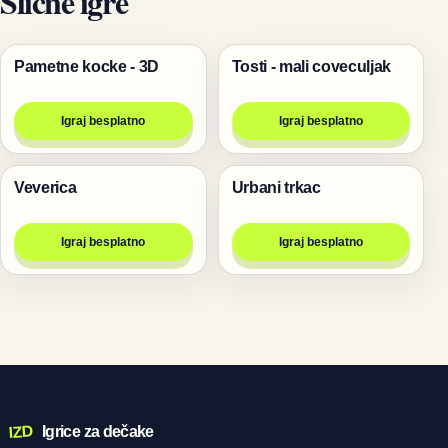
Slične igre
Pametne kocke - 3D
Tosti - mali coveculjak
Igre
Igre
Igraj besplatno
Igraj besplatno
Veverica
Urbani trkac
Životinje
Trke
Igraj besplatno
Igraj besplatno
IZD
Igrice za dečake