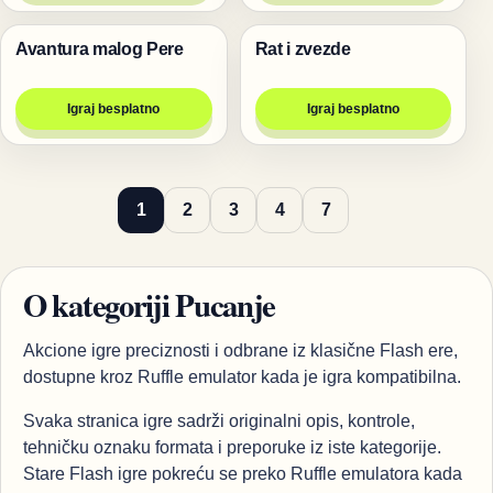
Avantura malog Pere
Rat i zvezde
Pucanje
Pucanje
Igraj besplatno
Igraj besplatno
1
2
3
4
7
O kategoriji Pucanje
Akcione igre preciznosti i odbrane iz klasične Flash ere,
dostupne kroz Ruffle emulator kada je igra kompatibilna.
Svaka stranica igre sadrži originalni opis, kontrole,
tehničku oznaku formata i preporuke iz iste kategorije.
Stare Flash igre pokreću se preko Ruffle emulatora kada