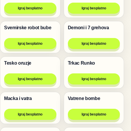
Igraj besplatno
Igraj besplatno
Svemirske robot bube
Demoni i 7 grehova
Pucanje
Pucanje
Igraj besplatno
Igraj besplatno
Tesko oruzje
Trkac Runko
Pucanje
Pucanje
Igraj besplatno
Igraj besplatno
Macka i vatra
Vatrene bombe
Pucanje
Pucanje
Igraj besplatno
Igraj besplatno