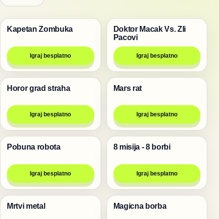
Kapetan Zombuka
Doktor Macak Vs. Zli
Pucanje
Pucanje
Pacovi
Igraj besplatno
Igraj besplatno
Horor grad straha
Mars rat
Pucanje
Pucanje
Igraj besplatno
Igraj besplatno
Pobuna robota
8 misija - 8 borbi
Pucanje
Pucanje
Igraj besplatno
Igraj besplatno
Mrtvi metal
Magicna borba
Pucanje
Pucanje