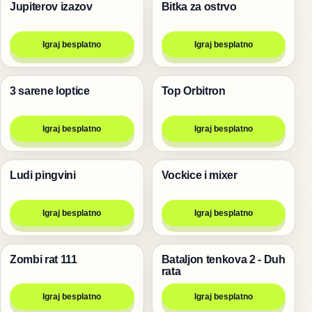
Jupiterov izazov
Bitka za ostrvo
Pucanje
Pucanje
Igraj besplatno
Igraj besplatno
3 sarene loptice
Top Orbitron
Pucanje
Pucanje
Igraj besplatno
Igraj besplatno
Ludi pingvini
Vockice i mixer
Pucanje
Pucanje
Igraj besplatno
Igraj besplatno
Zombi rat 111
Bataljon tenkova 2 - Duh
Pucanje
Pucanje
rata
Igraj besplatno
Igraj besplatno