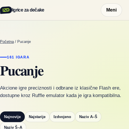
IZD
Igrice za dečake
Meni
Početna
/
Pucanje
161 IGARA
Pucanje
Akcione igre preciznosti i odbrane iz klasične Flash ere,
dostupne kroz Ruffle emulator kada je igra kompatibilna.
Najnovije
Najstarije
Izdvojeno
Naziv A–Š
Naziv Š–A