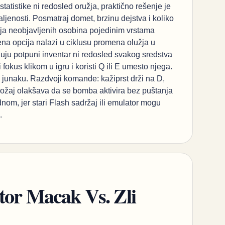
tatistike ni redosled oružja, praktično rešenje je
jenosti. Posmatraj domet, brzinu dejstva i koliko
anja neobjavljenih osobina pojedinim vrstama
jena opcija nalazi u ciklusu promena olužja u
vljuju potpuni inventar ni redosled svakog sredstva
okus klikom u igru i koristi Q ili E umesto njega.
e junaku. Razdvoji komande: kažiprst drži na D,
položaj olakšava da se bomba aktivira bez puštanja
nom, jer stari Flash sadržaj ili emulator mogu
.
tor Macak Vs. Zli