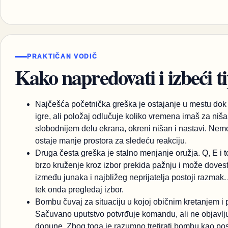
PRAKTIČAN VODIČ
Kako napredovati i izbeći t
Najčešća početnička greška je ostajanje u mestu dok 
igre, ali položaj odlučuje koliko vremena imaš za ni
slobodnijem delu ekrana, okreni nišan i nastavi. Nemo
ostaje manje prostora za sledeću reakciju.
Druga česta greška je stalno menjanje oružja. Q, E i to
brzo kruženje kroz izbor prekida pažnju i može dov
između junaka i najbližeg neprijatelja postoji razmak. 
tek onda pregledaj izbor.
Bombu čuvaj za situaciju u kojoj običnim kretanjem i
Sačuvano uputstvo potvrđuje komandu, ali ne objavljuj
dopune. Zbog toga je razumno tretirati bombu kao po