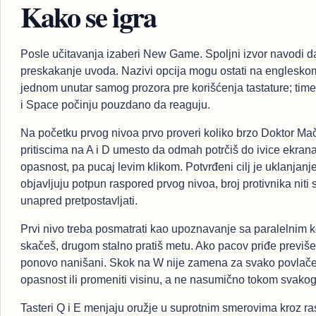
Kako se igra
Posle učitavanja izaberi New Game. Spoljni izvor navodi da
preskakanje uvoda. Nazivi opcija mogu ostati na engleskom je
jednom unutar samog prozora pre korišćenja tastature; time p
i Space počinju pouzdano da reaguju.
Na početku prvog nivoa prvo proveri koliko brzo Doktor Mač
pritiscima na A i D umesto da odmah potrčiš do ivice ekran
opasnost, pa pucaj levim klikom. Potvrđeni cilj je uklanjanj
objavljuju potpun raspored prvog nivoa, broj protivnika niti 
unapred pretpostavljati.
Prvi nivo treba posmatrati kao upoznavanje sa paralelni
skačeš, drugom stalno pratiš metu. Ako pacov priđe previše 
ponovo nanišani. Skok na W nije zamena za svako povlačen
opasnost ili promeniti visinu, a ne nasumično tokom svakog 
Tasteri Q i E menjaju oružje u suprotnim smerovima kroz ras