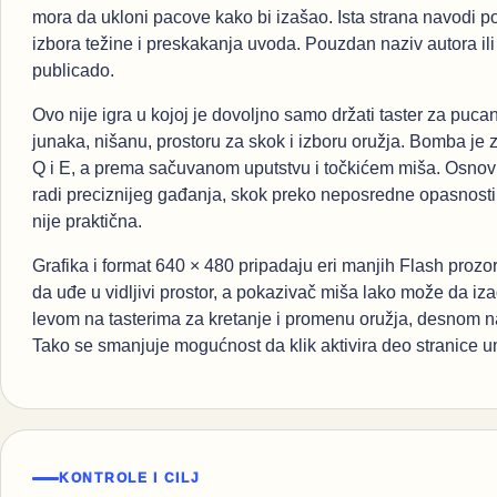
mora da ukloni pacove kako bi izašao. Ista strana navodi 
izbora težine i preskakanja uvoda. Pouzdan naziv autora ili 
publicado.
Ovo nije igra u kojoj je dovoljno samo držati taster za puca
junaka, nišanu, prostoru za skok i izboru oružja. Bomba j
Q i E, a prema sačuvanom uputstvu i točkićem miša. Osnovn
radi preciznijeg gađanja, skok preko neposredne opasnosti
nije praktična.
Grafika i format 640 × 480 pripadaju eri manjih Flash prozor
da uđe u vidljivi prostor, a pokazivač miša lako može da izađ
levom na tasterima za kretanje i promenu oružja, desnom na
Tako se smanjuje mogućnost da klik aktivira deo stranice 
KONTROLE I CILJ