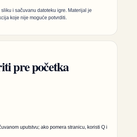
sliku i sačuvanu datoteku igre. Materijal je
kcija koje nije moguće potvrditi.
ti pre početka
uvanom uputstvu; ako pomera stranicu, koristi Q i