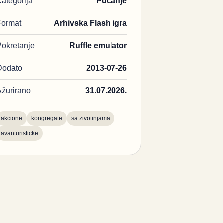
Kategorija
Pucanje
Format
Arhivska Flash igra
Pokretanje
Ruffle emulator
Dodato
2013-07-26
Ažurirano
31.07.2026.
akcione
kongregate
sa zivotinjama
avanturisticke