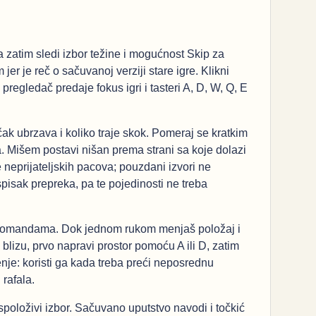
 zatim sledi izbor težine i mogućnost Skip za
r je reč o sačuvanoj verziji stare igre. Klikni
regledač predaje fokus igri i tasteri A, D, W, Q, E
ak ubrzava i koliko traje skok. Pomeraj se kratkim
a. Mišem postavi nišan prema strani sa koje dolazi
e neprijateljskih pacova; pouzdani izvori ne
spisak prepreka, pa te pojedinosti ne treba
m komandama. Dok jednom rukom menjaš položaj i
blizu, prvo napravi prostor pomoću A ili D, zatim
je: koristi ga kada treba preći neposrednu
rafala.
položivi izbor. Sačuvano uputstvo navodi i točkić