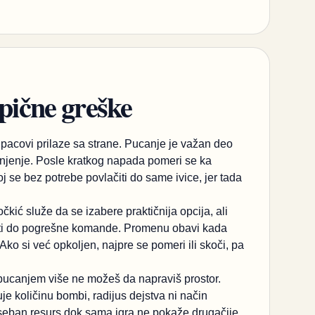
ipične greške
pacovi prilaze sa strane. Pucanje je važan deo
šanjenje. Posle kratkog napada pomeri se ka
j se bez potrebe povlačiti do same ivice, jer tada
čkić služe da se izabere praktičnija opcija, ali
esti do pogrešne komande. Promenu obavi kada
Ako si već opkoljen, najpre se pomeri ili skoči, pa
 pucanjem više ne možeš da napraviš prostor.
e količinu bombi, radijus dejstva ni način
seban resurs dok sama igra ne pokaže drugačije.