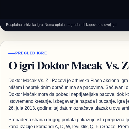
Besplatna arhivska igra. Nema uplata, nagrada niti kupovine u ovoj igri.
PREGLED IGRE
O igri Doktor Macak Vs. Zl
Doktor Macak Vs. Zli Pacovi je arhivska Flash akciona igr
mišem i neprekidnim obračunima sa pacovima. Sačuvani opi
Doktor Mačak mora da pobedi neprijateljske pacove, dok k
istovremeno kretanje, izbegavanje napada i pucanje. Igra je
26. jula 2013. godine; taj datum označava ulazak u ovu arhi
Pronađena strana drugog portala prikazuje istu prepoznatl
kanalizacije i komandi A, D, W, levi klik, Q, E i Space. Pre