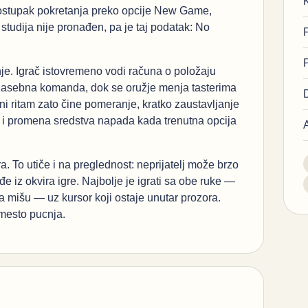
postupak pokretanja preko opcije New Game,
studija nije pronađen, pa je taj podatak: No
nje. Igrač istovremeno vodi računa o položaju
e zasebna komanda, dok se oružje menja tasterima
i ritam zato čine pomeranje, kratko zaustavljanje
 i promena sredstva napada kada trenutna opcija
a. To utiče i na preglednost: neprijatelj može brzo
e iz okvira igre. Najbolje je igrati sa obe ruke —
 mišu — uz kursor koji ostaje unutar prozora.
umesto pucnja.