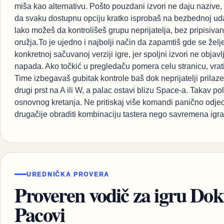
miša kao alternativu. Pošto pouzdani izvori ne daju nazive, s
da svaku dostupnu opciju kratko isprobaš na bezbednoj udal
lako možeš da kontrolišeš grupu neprijatelja, bez pripisiv
oružja.To je ujedno i najbolji način da zapamtiš gde se žel
konkretnoj sačuvanoj verziji igre, jer spoljni izvori ne obja
napada. Ako točkić u pregledaču pomera celu stranicu, vrati f
Time izbegavaš gubitak kontrole baš dok neprijatelji prilaz
drugi prst na A ili W, a palac ostavi blizu Space-a. Takav 
osnovnog kretanja. Ne pritiskaj više komandi panično odjed
drugačije obraditi kombinaciju tastera nego savremena igra
UREDNIČKA PROVERA
Proveren vodič za igru Dok
Pacovi