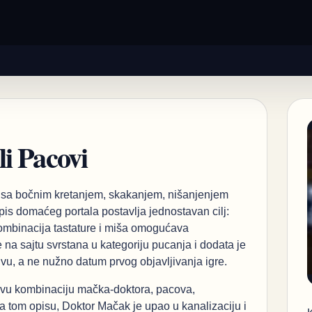
i Pacovi
a sa bočnim kretanjem, skakanjem, nišanjenjem
s domaćeg portala postavlja jednostavan cilj:
ombinacija tastature i miša omogućava
 na sajtu svrstana u kategoriju pucanja i dodata je
vu, a ne nužno datum prvog objavljivanja igre.
jivu kombinaciju mačka-doktora, pacova,
ma tom opisu, Doktor Mačak je upao u kanalizaciju i