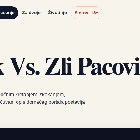
ucanje
Za dvoje
Životinje
Slotovi 18+
Vs. Zli Pacovi
 bočnim kretanjem, skakanjem,
uvani opis domaćeg portala postavlja