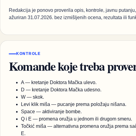
Redakcija je ponovo proverila opis, kontrole, javnu putanju, 
ažuriran 31.07.2026. bez izmišljenih ocena, rezultata ili fun
KONTROLE
Komande koje treba proveri
A — kretanje Doktora Mačka ulevo.
D — kretanje Doktora Mačka udesno.
W — skok.
Levi klik miša — pucanje prema položaju nišana.
Space — aktiviranje bombe.
Q i E — promena oružja u jednom ili drugom smeru.
Točkić miša — alternativna promena oružja prema sač
E.