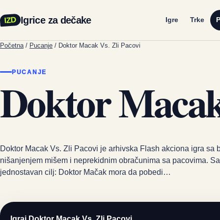
Igrice za dečake
IZD
Igre
Trke
P
Početna
/
Pucanje
/
Doktor Macak Vs. Zli Pacovi
PUCANJE
Doktor Macak 
Doktor Macak Vs. Zli Pacovi je arhivska Flash akciona igra sa
nišanjenjem mišem i neprekidnim obračunima sa pacovima. Sač
jednostavan cilj: Doktor Mačak mora da pobedi…
Igraj Doktor Macak Vs. Zli Pacovi