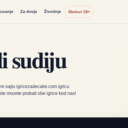
ucanje
Za dvoje
Životinje
Slotovi 18+
i sudiju
asem sajtu igricezadecake.com igricu
ste mozete probati obe igrice kod nas!