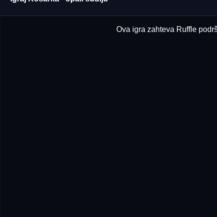
Ova igra zahteva Ruffle podršk