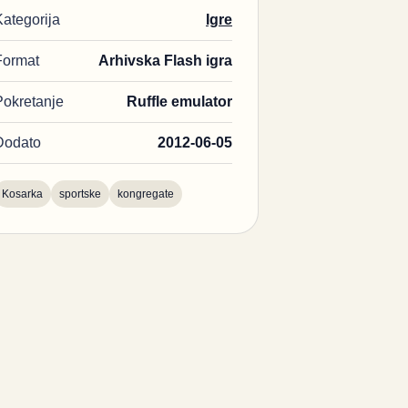
Kategorija
Igre
Format
Arhivska Flash igra
Pokretanje
Ruffle emulator
Dodato
2012-06-05
Kosarka
sportske
kongregate