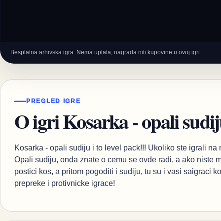
Besplatna arhivska igra. Nema uplata, nagrada niti kupovine u ovoj igri.
PREGLED IGRE
O igri Kosarka - opali sudi
Kosarka - opali sudiju i to level pack!!! Ukoliko ste igrali 
Opali sudiju, onda znate o cemu se ovde radi, a ako niste mo
postici kos, a pritom pogoditi i sudiju, tu su i vasi saigraci
prepreke i protivnicke igrace!