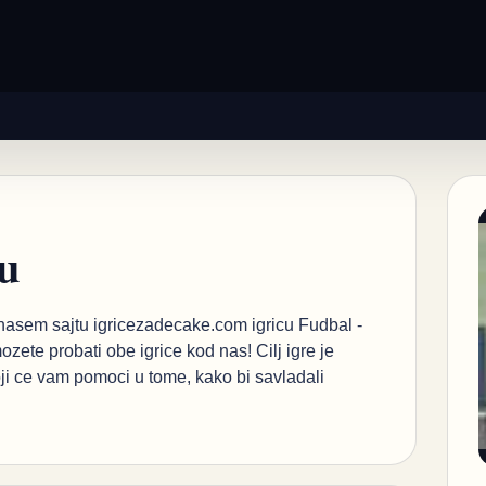
ju
na nasem sajtu igricezadecake.com igricu Fudbal -
zete probati obe igrice kod nas! Cilj igre je
 koji ce vam pomoci u tome, kako bi savladali