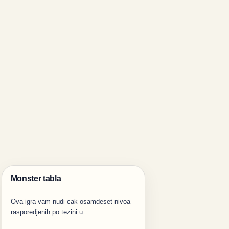
Monster tabla
Igre
Ova igra vam nudi cak osamdeset nivoa
rasporedjenih po tezini u