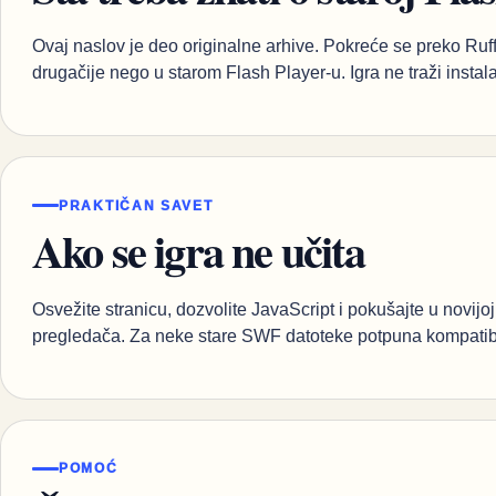
Ovaj naslov je deo originalne arhive. Pokreće se preko Ruff
drugačije nego u starom Flash Player-u. Igra ne traži instalaci
PRAKTIČAN SAVET
Ako se igra ne učita
Osvežite stranicu, dozvolite JavaScript i pokušajte u novijoj
pregledača. Za neke stare SWF datoteke potpuna kompatibi
POMOĆ