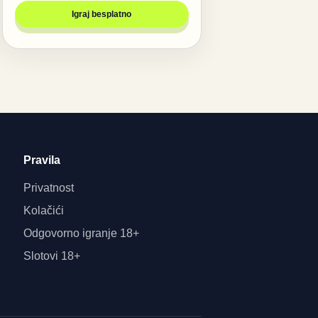
Igraj besplatno
Pravila
Privatnost
Kolačići
Odgovorno igranje 18+
Slotovi 18+