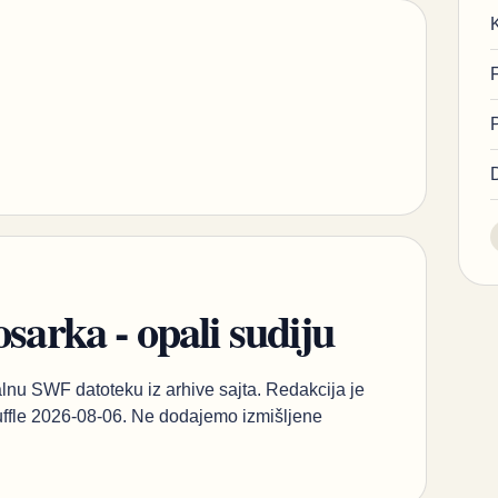
osarka - opali sudiju
inalnu SWF datoteku iz arhive sajta. Redakcija je
Ruffle 2026-08-06. Ne dodajemo izmišljene