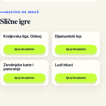
NASTAVI DA IGRAŠ
Slične igre
Kraljevska liga: Odisej
Dijamantski top
Igre
Igre
Igraj besplatno
Igraj besplatno
Zivotinjske karte i
Ludi trkaci
Životinje
Trke
pamcenje
Igraj besplatno
Igraj besplatno