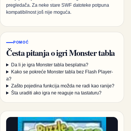
pregledača. Za neke stare SWF datoteke potpuna
kompatibilnost još nije moguća.
POMOĆ
Česta pitanja o igri Monster tabla
Da li je igra Monster tabla besplatna?
Kako se pokreće Monster tabla bez Flash Player-
a?
Zašto pojedina funkcija možda ne radi kao ranije?
Šta uraditi ako igra ne reaguje na tastaturu?