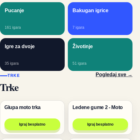
Pucanje
Bakugan igrice
161 igara
7 igara
Igre za dvoje
Životinje
35 igara
51 igara
Pogledaj sve
→
TRKE
Trke
Glupa moto trka
Ledene gume 2 - Moto
Trke
Trke
Igraj besplatno
Igraj besplatno