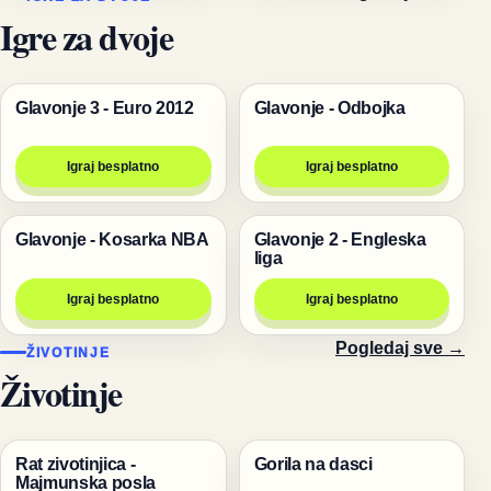
Igre za dvoje
Glavonje 3 - Euro 2012
Glavonje - Odbojka
Igre za dvoje
Igre za dvoje
Igraj besplatno
Igraj besplatno
Glavonje - Kosarka NBA
Glavonje 2 - Engleska
Igre za dvoje
Igre za dvoje
liga
Igraj besplatno
Igraj besplatno
Pogledaj sve
→
ŽIVOTINJE
Životinje
Rat zivotinjica -
Gorila na dasci
Životinje
Životinje
Majmunska posla