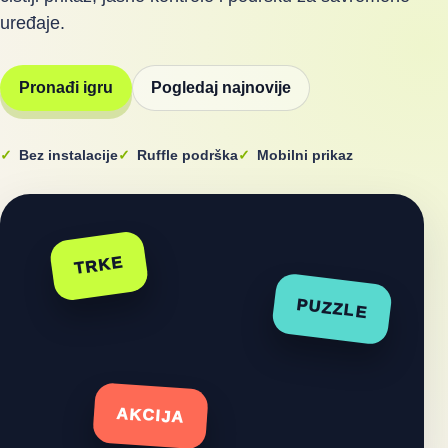
uređaje.
Pronađi igru
Pogledaj najnovije
Bez instalacije
Ruffle podrška
Mobilni prikaz
TRKE
PUZZLE
AKCIJA