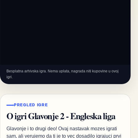
Besplatna arhivska igra. Nema uplata, nagrada niti kupovine u ovoj
igri.
PREGLED IGRE
O igri Glavonje 2 - Engleska liga
Glavonje i to drugi deo! Ovaj nastavak mozes igrati
sam, ali verujemo da ti je to vec dosadilo igrajuci prvi