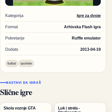
Kategorija
Igre za dvoje
Format
Arhivska Flash igra
Pokretanje
Ruffle emulator
Dodato
2013-04-19
fudbal
sportske
NASTAVI DA IGRAŠ
Slične igre
Skola voznje GTA
Luk i strela -
Trke
Pucanje