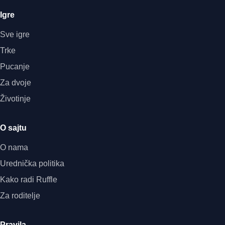
Igre
Sve igre
Trke
Pucanje
Za dvoje
Životinje
O sajtu
O nama
Urednička politika
Kako radi Ruffle
Za roditelje
Pravila