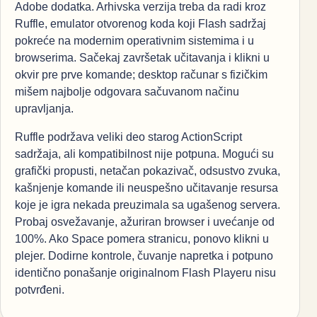
Adobe dodatka. Arhivska verzija treba da radi kroz
Ruffle, emulator otvorenog koda koji Flash sadržaj
pokreće na modernim operativnim sistemima i u
browserima. Sačekaj završetak učitavanja i klikni u
okvir pre prve komande; desktop računar s fizičkim
mišem najbolje odgovara sačuvanom načinu
upravljanja.
Ruffle podržava veliki deo starog ActionScript
sadržaja, ali kompatibilnost nije potpuna. Mogući su
grafički propusti, netačan pokazivač, odsustvo zvuka,
kašnjenje komande ili neuspešno učitavanje resursa
koje je igra nekada preuzimala sa ugašenog servera.
Probaj osvežavanje, ažuriran browser i uvećanje od
100%. Ako Space pomera stranicu, ponovo klikni u
plejer. Dodirne kontrole, čuvanje napretka i potpuno
identično ponašanje originalnom Flash Playeru nisu
potvrđeni.