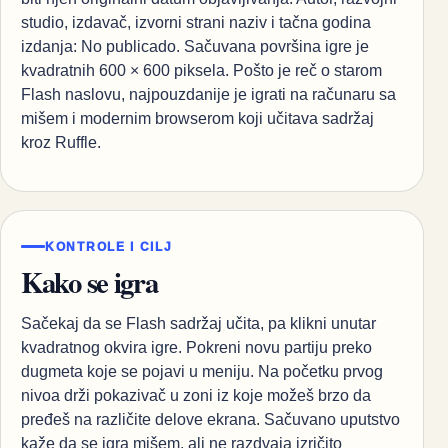
studio, izdavač, izvorni strani naziv i tačna godina
izdanja: No publicado. Sačuvana površina igre je
kvadratnih 600 × 600 piksela. Pošto je reč o starom
Flash naslovu, najpouzdanije je igrati na računaru sa
mišem i modernim browserom koji učitava sadržaj
kroz Ruffle.
KONTROLE I CILJ
Kako se igra
Sačekaj da se Flash sadržaj učita, pa klikni unutar
kvadratnog okvira igre. Pokreni novu partiju preko
dugmeta koje se pojavi u meniju. Na početku prvog
nivoa drži pokazivač u zoni iz koje možeš brzo da
pređeš na različite delove ekrana. Sačuvano uputstvo
kaže da se igra mišem, ali ne razdvaja izričito