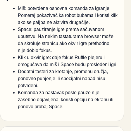
Miš: potvrđena osnovna komanda za igranje.
Pomeraj pokazivač ka robot bubama i koristi klik
ako se paljba ne aktivira drugačije.
Space: pauziranje igre prema sačuvanom
uputstvu. Na nekim tastaturama browser može
da skroluje stranicu ako okvir igre prethodno
nije dobio fokus.
Klik u okvir igre: daje fokus Ruffle plejeru i
omogućava da miš i Space budu prosleđeni igri.
Dodatni tasteri za kretanje, promenu oružja,
ponovno punjenje ili specijalni napad nisu
potvrđeni.
Komanda za nastavak posle pauze nije
zasebno objavljena; koristi opciju na ekranu ili
ponovo probaj Space.