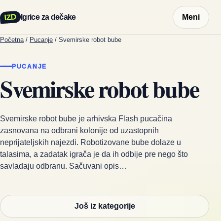
IZD
Igrice za dečake
Meni
Početna
/
Pucanje
/
Svemirske robot bube
PUCANJE
Svemirske robot bube
Svemirske robot bube je arhivska Flash pucačina
zasnovana na odbrani kolonije od uzastopnih
neprijateljskih najezdi. Robotizovane bube dolaze u
talasima, a zadatak igrača je da ih odbije pre nego što
savladaju odbranu. Sačuvani opis…
Još iz kategorije