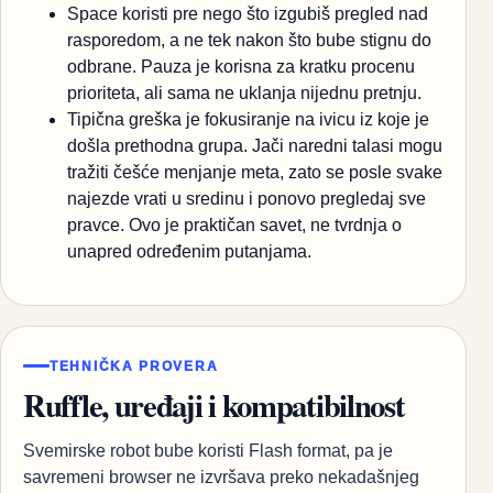
Space koristi pre nego što izgubiš pregled nad
rasporedom, a ne tek nakon što bube stignu do
odbrane. Pauza je korisna za kratku procenu
prioriteta, ali sama ne uklanja nijednu pretnju.
Tipična greška je fokusiranje na ivicu iz koje je
došla prethodna grupa. Jači naredni talasi mogu
tražiti češće menjanje meta, zato se posle svake
najezde vrati u sredinu i ponovo pregledaj sve
pravce. Ovo je praktičan savet, ne tvrdnja o
unapred određenim putanjama.
TEHNIČKA PROVERA
Ruffle, uređaji i kompatibilnost
Svemirske robot bube koristi Flash format, pa je
savremeni browser ne izvršava preko nekadašnjeg