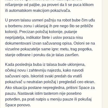
nišanjenje od paljbe, pa proveri da li se puca klikom
ili automatskom reakcijom pokazivača.
U prvom talasu usmeri pažnju na robot bube čim uđu
u borbenu zonu i uklanjaj ih pre nego što se približe
koloniji. Precizan položaj kolonije, putanje
neprijatelja, indikator štete i uslov poraza nisu
dokumentovani izvan sačuvanog opisa. Osloni se na
vizuelne pokazatelje same igre: metu, trag pogotka,
stanje odbrane i poruku da je talas završen.
Kada poslednja buba iz talasa bude uklonjena,
očekuj novu i zahtevniju najezdu, kako navodi
sačuvani opis. Iskoristi svaki predah da vratiš
pokazivač u neutralan položaj i pregledaš ceo ekran.
Ako situacija postane nepregledna, pritisni Space za
pauzu. Nastavak istim tasterom nije posebno
potvrđen, pa prati natpis u meniju pauze ili pokušaj
Space ponovo.