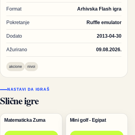
Format
Arhivska Flash igra
Pokretanje
Ruffle emulator
Dodato
2013-04-30
Ažurirano
09.08.2026.
akcione
nivoi
NASTAVI DA IGRAŠ
Slične igre
Matematicka Zuma
Mini golf - Egipat
Igre
Igre za dvoje