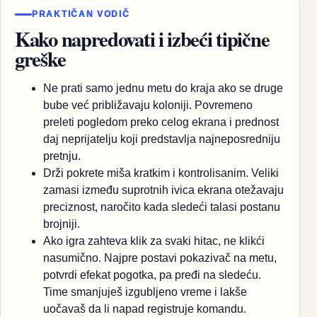
PRAKTIČAN VODIČ
Kako napredovati i izbeći tipične
greške
Ne prati samo jednu metu do kraja ako se druge
bube već približavaju koloniji. Povremeno
preleti pogledom preko celog ekrana i prednost
daj neprijatelju koji predstavlja najneposredniju
pretnju.
Drži pokrete miša kratkim i kontrolisanim. Veliki
zamasi između suprotnih ivica ekrana otežavaju
preciznost, naročito kada sledeći talasi postanu
brojniji.
Ako igra zahteva klik za svaki hitac, ne klikći
nasumično. Najpre postavi pokazivač na metu,
potvrdi efekat pogotka, pa pređi na sledeću.
Time smanjuješ izgubljeno vreme i lakše
uočavaš da li napad registruje komandu.