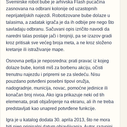
Svemirske robot bube je arhivska Flash pucačina
zasnovana na odbrani kolonije od uzastopnih
neprijateljskih najezdi. Robotizovane bube dolaze u
talasima, a zadatak igrača je da ih odbije pre nego što
savladaju odbranu. Sačuvani opis izričito navodi da
naredni talas postaje jači i brojniji, pa se izazov gradi
kroz pritisak sve većeg broja meta, a ne kroz složeno
kretanje ili istraživanje mape.
Osnovna petlja je neposredna: prati pravac iz kojeg
dolaze bube, koristi miš za borbenu akciju, očisti
trenutnu najezdu i pripremi se za sledeću. Nisu
pouzdano potvrđeni posebni tipovi oružja,
nadogradnje, municija, novac, pomoćne jedinice ili
konačan broj nivoa. Ako igra prikazuje neki od tih
elemenata, prati objašnjenje na ekranu, ali ih ne treba
predstavljati kao unapred potvrđene funkcije.
Igra je u katalog dodata 30. aprila 2013, što ne mora
biti njen originalni datum objavljivanja. Autor, razvojni