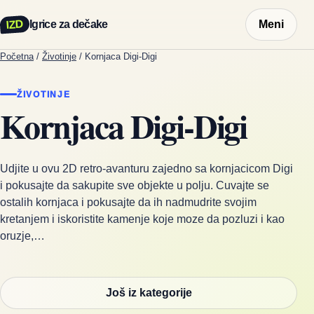
IZD
Igrice za dečake
Meni
Početna
/
Životinje
/
Kornjaca Digi-Digi
ŽIVOTINJE
Kornjaca Digi-Digi
Udjite u ovu 2D retro-avanturu zajedno sa kornjacicom Digi
i pokusajte da sakupite sve objekte u polju. Cuvajte se
ostalih kornjaca i pokusajte da ih nadmudrite svojim
kretanjem i iskoristite kamenje koje moze da pozluzi i kao
oruzje,…
Još iz kategorije