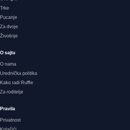
Trke
Pucanje
Za dvoje
Životinje
O sajtu
O nama
Urednička politika
Kako radi Ruffle
Za roditelje
Pravila
Privatnost
Kolačići