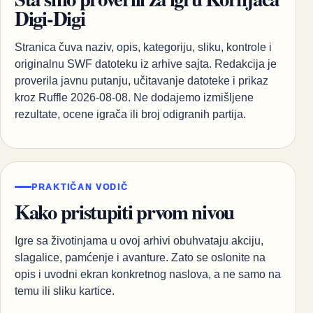
Digi-Digi
Stranica čuva naziv, opis, kategoriju, sliku, kontrole i
originalnu SWF datoteku iz arhive sajta. Redakcija je
proverila javnu putanju, učitavanje datoteke i prikaz
kroz Ruffle 2026-08-08. Ne dodajemo izmišljene
rezultate, ocene igrača ili broj odigranih partija.
PRAKTIČAN VODIČ
Kako pristupiti prvom nivou
Igre sa životinjama u ovoj arhivi obuhvataju akciju,
slagalice, pamćenje i avanture. Zato se oslonite na
opis i uvodni ekran konkretnog naslova, a ne samo na
temu ili sliku kartice.