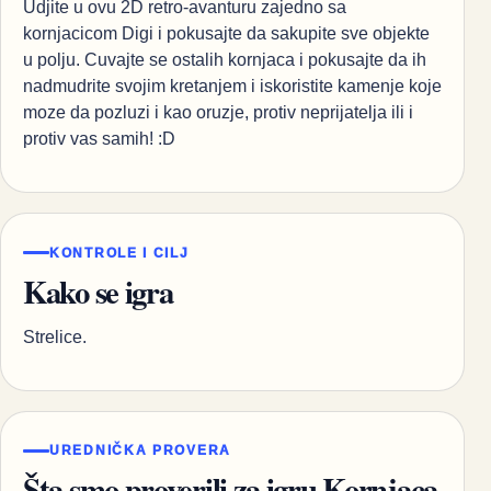
Udjite u ovu 2D retro-avanturu zajedno sa
kornjacicom Digi i pokusajte da sakupite sve objekte
u polju. Cuvajte se ostalih kornjaca i pokusajte da ih
nadmudrite svojim kretanjem i iskoristite kamenje koje
moze da pozluzi i kao oruzje, protiv neprijatelja ili i
protiv vas samih! :D
KONTROLE I CILJ
Kako se igra
Strelice.
UREDNIČKA PROVERA
Šta smo proverili za igru Kornjaca