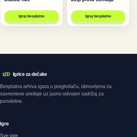
Igraj besplatno
Igraj besplatno
IZD
Igrice za dečake
Besplatna arhiva igara u pregledaču, obnovljena za
savremene uređaje uz jasno odvojen sadržaj za
punoletne.
Igre
Sve igre