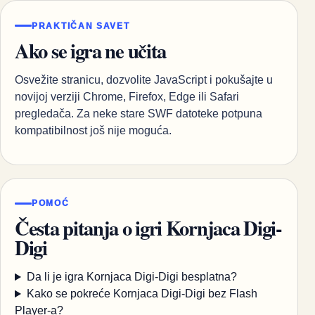
PRAKTIČAN SAVET
Ako se igra ne učita
Osvežite stranicu, dozvolite JavaScript i pokušajte u
novijoj verziji Chrome, Firefox, Edge ili Safari
pregledača. Za neke stare SWF datoteke potpuna
kompatibilnost još nije moguća.
POMOĆ
Česta pitanja o igri Kornjaca Digi-
Digi
Da li je igra Kornjaca Digi-Digi besplatna?
Kako se pokreće Kornjaca Digi-Digi bez Flash
Player-a?