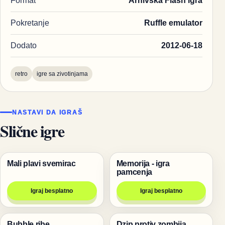
Format
Arhivska Flash igra
Pokretanje
Ruffle emulator
Dodato
2012-06-18
retro
igre sa zivotinjama
NASTAVI DA IGRAŠ
Slične igre
Mali plavi svemirac
Memorija - igra
Igre
Bakugan igrice
pamcenja
Igraj besplatno
Igraj besplatno
Bubble ribe
Dzip protiv zombija
Pucanje
Pucanje