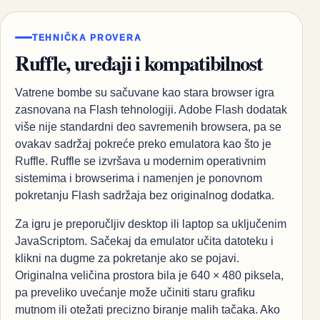
TEHNIČKA PROVERA
Ruffle, uređaji i kompatibilnost
Vatrene bombe su sačuvane kao stara browser igra
zasnovana na Flash tehnologiji. Adobe Flash dodatak
više nije standardni deo savremenih browsera, pa se
ovakav sadržaj pokreće preko emulatora kao što je
Ruffle. Ruffle se izvršava u modernim operativnim
sistemima i browserima i namenjen je ponovnom
pokretanju Flash sadržaja bez originalnog dodatka.
Za igru je preporučljiv desktop ili laptop sa uključenim
JavaScriptom. Sačekaj da emulator učita datoteku i
klikni na dugme za pokretanje ako se pojavi.
Originalna veličina prostora bila je 640 × 480 piksela,
pa preveliko uvećanje može učiniti staru grafiku
mutnom ili otežati precizno biranje malih tačaka. Ako