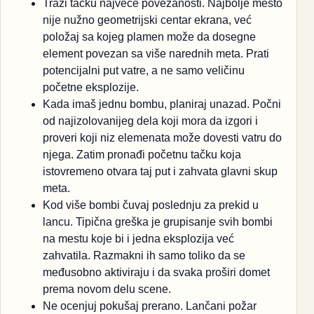
Traži tačku najveće povezanosti. Najbolje mesto
nije nužno geometrijski centar ekrana, već
položaj sa kojeg plamen može da dosegne
element povezan sa više narednih meta. Prati
potencijalni put vatre, a ne samo veličinu
početne eksplozije.
Kada imaš jednu bombu, planiraj unazad. Počni
od najizolovanijeg dela koji mora da izgori i
proveri koji niz elemenata može dovesti vatru do
njega. Zatim pronađi početnu tačku koja
istovremeno otvara taj put i zahvata glavni skup
meta.
Kod više bombi čuvaj poslednju za prekid u
lancu. Tipična greška je grupisanje svih bombi
na mestu koje bi i jedna eksplozija već
zahvatila. Razmakni ih samo toliko da se
međusobno aktiviraju i da svaka proširi domet
prema novom delu scene.
Ne ocenjuj pokušaj prerano. Lančani požar