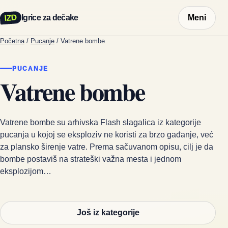
IZD
Igrice za dečake
Meni
Početna
/
Pucanje
/
Vatrene bombe
PUCANJE
Vatrene bombe
Vatrene bombe su arhivska Flash slagalica iz kategorije
pucanja u kojoj se eksploziv ne koristi za brzo gađanje, već
za plansko širenje vatre. Prema sačuvanom opisu, cilj je da
bombe postaviš na strateški važna mesta i jednom
eksplozijom…
Još iz kategorije