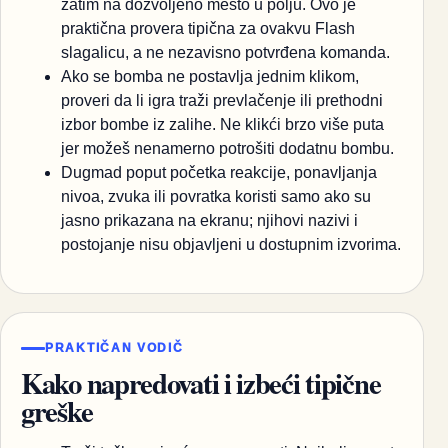
zatim na dozvoljeno mesto u polju. Ovo je
praktična provera tipična za ovakvu Flash
slagalicu, a ne nezavisno potvrđena komanda.
Ako se bomba ne postavlja jednim klikom,
proveri da li igra traži prevlačenje ili prethodni
izbor bombe iz zalihe. Ne klikći brzo više puta
jer možeš nenamerno potrošiti dodatnu bombu.
Dugmad poput početka reakcije, ponavljanja
nivoa, zvuka ili povratka koristi samo ako su
jasno prikazana na ekranu; njihovi nazivi i
postojanje nisu objavljeni u dostupnim izvorima.
PRAKTIČAN VODIČ
Kako napredovati i izbeći tipične
greške