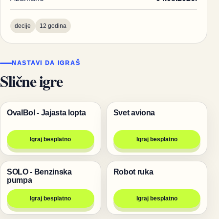
decije
12 godina
NASTAVI DA IGRAŠ
Slične igre
OvalBol - Jajasta lopta
Svet aviona
Pucanje
Igre za dvoje
Igraj besplatno
Igraj besplatno
SOLO - Benzinska
Robot ruka
Igre
Igre
pumpa
Igraj besplatno
Igraj besplatno