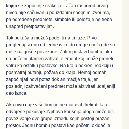
kojim se započinje reakcija. Tačan raspored prvog
nivoa nije sačuvan u pouzdanim spoljnim izvorima,
pa određene predmete, simbole ili položaje ne treba
unapred pretpostavljati.
Tok pokušaja možeš podeliti na tri faze. Prvo
pregledaj scenu od jedne ivice do druge i uoči gde su
mete najgušće povezane. Zatim postavi bombu tako
da početni plamen zahvati element koji može preneti
vatru ka ostatku postavke. Na kraju pokreni reakciju i
posmatraj putanju požara do kraja. Nemoj odmah
započinjati novi potez dok animacija traje, jer
poslednji zahvaćeni predmet može aktivirati udaljeniji
deo lanca.
Ako nivo daje više bombi, ne moraš ih tretirati kao
odvojene pokušaje. Njihova korisnija uloga može biti
povezivanje dve grupe između kojih postoji prazan
prostor. Jednu bombu postavi kao početni okidač, a