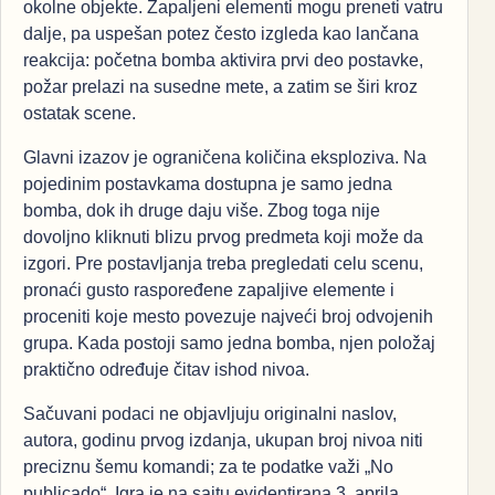
okolne objekte. Zapaljeni elementi mogu preneti vatru
dalje, pa uspešan potez često izgleda kao lančana
reakcija: početna bomba aktivira prvi deo postavke,
požar prelazi na susedne mete, a zatim se širi kroz
ostatak scene.
Glavni izazov je ograničena količina eksploziva. Na
pojedinim postavkama dostupna je samo jedna
bomba, dok ih druge daju više. Zbog toga nije
dovoljno kliknuti blizu prvog predmeta koji može da
izgori. Pre postavljanja treba pregledati celu scenu,
pronaći gusto raspoređene zapaljive elemente i
proceniti koje mesto povezuje najveći broj odvojenih
grupa. Kada postoji samo jedna bomba, njen položaj
praktično određuje čitav ishod nivoa.
Sačuvani podaci ne objavljuju originalni naslov,
autora, godinu prvog izdanja, ukupan broj nivoa niti
preciznu šemu komandi; za te podatke važi „No
publicado“. Igra je na sajtu evidentirana 3. aprila