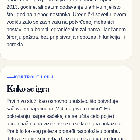
2013. godine, ali datum dodavanja u arhivu nije isto
što i godina njenog nastanka. Urednički saveti u ovom
vodiču zato se zasnivaju na potvrđenoj mehanici
postavljanja bombi, ograničenim zalihama i lančanom
širenju požara, bez pripisivanja nepoznatih funkcija ili
porekla.
KONTROLE I CILJ
Kako se igra
Prvi nivo služi kao osnovno uputstvo, što potvrđuje
sačuvana napomena „Vidi na prvom nivou“. Po
pokretanju najpre sačekaj da se učita celo polje i
obrati pažnju na vizuelne oznake koje igra prikazuje.
Pre bilo kakvog poteza pronađi raspoloživu bombu,
delove scene koji treba da izgore i eventualno dugme