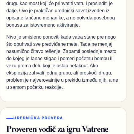
drugu kao most koji će prihvatiti vatru i proslediti je
dalje. Ovo je praktičan urednički savet izveden iz
opisane lančane mehanike, a ne potvrda posebnog
bonusa za istovremeno aktiviranje.
Nivo je smisleno ponoviti kada vatra stane pre nego
što obuhvati sve predviđene mete. Tada ne menjaj
nasumično čitavo rešenje. Zapamti poslednje mesto
do kojeg je lanac stigao i pomeri početnu bombu ili
vezu prema delu koji je ostao netaknut. Ako
eksplozija zahvati jednu grupu, ali preskoči drugu,
problem je najverovatnije u prekidu između njih, a ne
u samom početku reakcije.
UREDNIČKA PROVERA
Proveren vodič za igru Vatrene