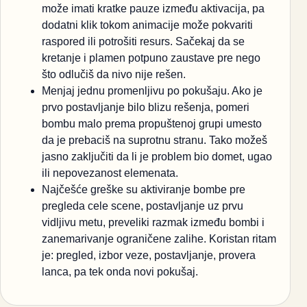
može imati kratke pauze između aktivacija, pa
dodatni klik tokom animacije može pokvariti
raspored ili potrošiti resurs. Sačekaj da se
kretanje i plamen potpuno zaustave pre nego
što odlučiš da nivo nije rešen.
Menjaj jednu promenljivu po pokušaju. Ako je
prvo postavljanje bilo blizu rešenja, pomeri
bombu malo prema propuštenoj grupi umesto
da je prebaciš na suprotnu stranu. Tako možeš
jasno zaključiti da li je problem bio domet, ugao
ili nepovezanost elemenata.
Najčešće greške su aktiviranje bombe pre
pregleda cele scene, postavljanje uz prvu
vidljivu metu, preveliki razmak između bombi i
zanemarivanje ograničene zalihe. Koristan ritam
je: pregled, izbor veze, postavljanje, provera
lanca, pa tek onda novi pokušaj.