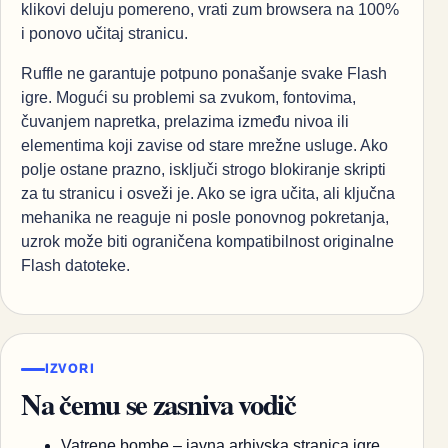
klikovi deluju pomereno, vrati zum browsera na 100%
i ponovo učitaj stranicu.
Ruffle ne garantuje potpuno ponašanje svake Flash
igre. Mogući su problemi sa zvukom, fontovima,
čuvanjem napretka, prelazima između nivoa ili
elementima koji zavise od stare mrežne usluge. Ako
polje ostane prazno, isključi strogo blokiranje skripti
za tu stranicu i osveži je. Ako se igra učita, ali ključna
mehanika ne reaguje ni posle ponovnog pokretanja,
uzrok može biti ograničena kompatibilnost originalne
Flash datoteke.
IZVORI
Na čemu se zasniva vodič
Vatrene bombe – javna arhivska stranica igre