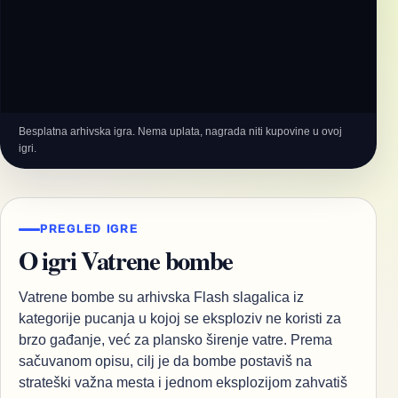
Besplatna arhivska igra. Nema uplata, nagrada niti kupovine u ovoj
igri.
PREGLED IGRE
O igri Vatrene bombe
Vatrene bombe su arhivska Flash slagalica iz
kategorije pucanja u kojoj se eksploziv ne koristi za
brzo gađanje, već za plansko širenje vatre. Prema
sačuvanom opisu, cilj je da bombe postaviš na
strateški važna mesta i jednom eksplozijom zahvatiš