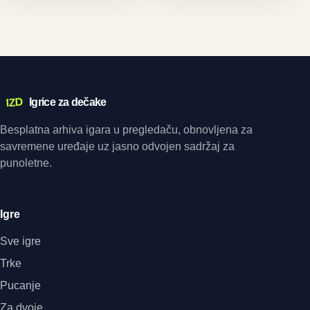
IZD
Igrice za dečake
Besplatna arhiva igara u pregledaču, obnovljena za
savremene uređaje uz jasno odvojen sadržaj za
punoletne.
Igre
Sve igre
Trke
Pucanje
Za dvoje