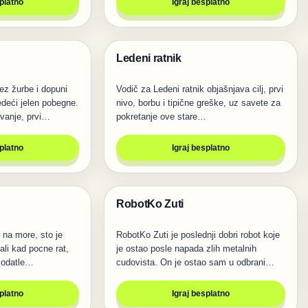
splatno
Igraj besplatno
Ledeni ratnik
Pucanje
ez žurbe i dopuni
Vodič za Ledeni ratnik objašnjava cilj, prvi
edeći jelen pobegne.
nivo, borbu i tipične greške, uz savete za
vanje, prvi…
pokretanje ove stare…
splatno
Igraj besplatno
RobotKo Zuti
Pucanje
 na more, sto je
RobotKo Zuti je poslednji dobri robot koje
ali kad pocne rat,
je ostao posle napada zlih metalnih
o odatle…
cudovista. On je ostao sam u odbrani…
splatno
Igraj besplatno