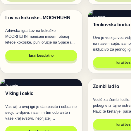
Lov na kokoske - MOORHUHN
Pucanje
Pucanje
Tenkovska borba -
Arhivska igra Lov na kokoške -
MOORHUHN: nanišani mišem, obaraj
Ovo je verzija vec vidj
leteće kokoške, puni oružje na Space i
na nasem sajtu, samo 
pokušaj da…
iskljucivo za jednog i
Igraj besplatno
Igraj be
Zombi ludilo
Pucanje
Pucanje
Viking i cekic
Vodič za Zombi ludilo
pobegne iz tajne ostrvs
Vas cilj u ovoj igri je da spasite i odbranite
Naučite kretanje, puc
svoju tvrdjavu, i samim tim odbranite i
vase kraljevstvo, neprijatelj…
Igraj be