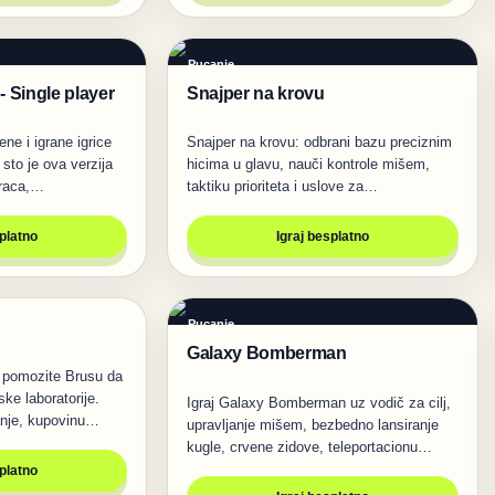
Pucanje
 Single player
Snajper na krovu
ene i igrane igrice
Snajper na krovu: odbrani bazu preciznim
sto je ova verzija
hicima u glavu, nauči kontrole mišem,
graca,…
taktiku prioriteta i uslove za…
splatno
Igraj besplatno
Pucanje
Galaxy Bomberman
: pomozite Brusu da
ke laboratorije.
Igraj Galaxy Bomberman uz vodič za cilj,
anje, kupovinu…
upravljanje mišem, bezbedno lansiranje
kugle, crvene zidove, teleportacionu…
splatno