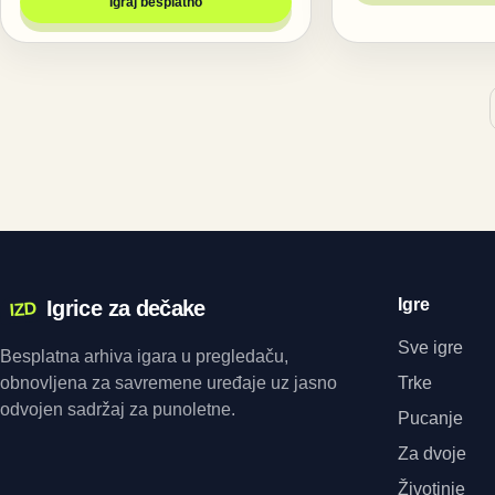
Igraj besplatno
Igre
Igrice za dečake
IZD
Sve igre
Besplatna arhiva igara u pregledaču,
obnovljena za savremene uređaje uz jasno
Trke
odvojen sadržaj za punoletne.
Pucanje
Za dvoje
Životinje