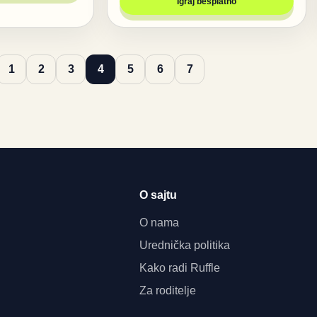
Igraj besplatno
1
2
3
4
5
6
7
O sajtu
O nama
Urednička politika
Kako radi Ruffle
Za roditelje