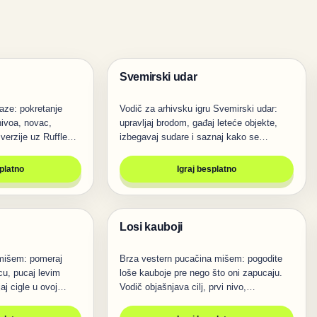
Svemirski udar
Pucanje
aze: pokretanje
Vodič za arhivsku igru Svemirski udar:
 nivoa, novac,
upravljaj brodom, gađaj leteće objekte,
 verzije uz Ruffle…
izbegavaj sudare i saznaj kako se…
splatno
Igraj besplatno
Losi kauboji
Pucanje
 mišem: pomeraj
Brza vestern pucačina mišem: pogodite
icu, pucaj levim
loše kauboje pre nego što oni zapucaju.
jaj cigle u ovoj…
Vodič objašnjava cilj, prvi nivo,…