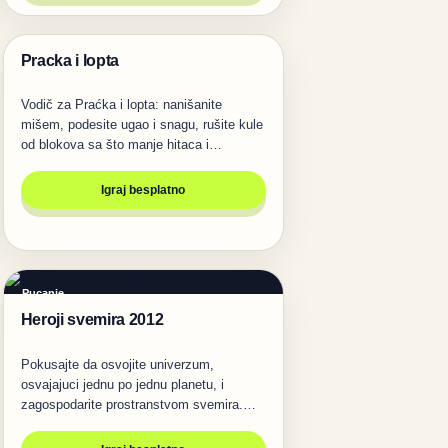
Pracka i lopta
Pucanje
Vodič za Praćka i lopta: nanišanite
mišem, podesite ugao i snagu, rušite kule
od blokova sa što manje hitaca i…
Igraj besplatno
Pucanje
Heroji svemira 2012
Pokusajte da osvojite univerzum,
osvajajuci jednu po jednu planetu, i
zagospodarite prostranstvom svemira.
Mnogo…