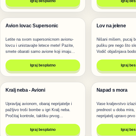
Igraj besplatno
Igraj be
Avion lovac Supersonic
Lov na jelene
Pucanje
Pucanje
Letite na svom supersonicnom avionu-
Nišani mišem, pucaj b
lovcu i unistavajte letece mete! Pazite,
pušku pre nego što sl
smete obarati samo avione koji imaju…
Vodič objašnjava bodo
Igraj besplatno
Igraj be
Kralj neba - Avioni
Napad s mora
Pucanje
Pucanje
Upravljaj avionom, obaraj neprijatelje i
Vase kraljevstvo izlazi
pažljivo troši bombe u igri Kralj neba.
prednost u doba mira, 
Pročitaj kontrole, taktiku prvog…
neprijatelj upravo prv
Igraj besplatno
Igraj be