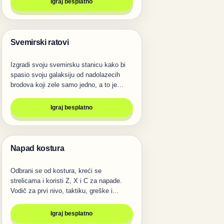
Igraj besplatno
Svemirski ratovi
Pucanje
Izgradi svoju svemirsku stanicu kako bi
spasio svoju galaksiju od nadolazecih
brodova koji zele samo jedno, a to je…
Igraj besplatno
Napad kostura
Pucanje
Odbrani se od kostura, kreći se
strelicama i koristi Z, X i C za napade.
Vodič za prvi nivo, taktiku, greške i…
Igraj besplatno