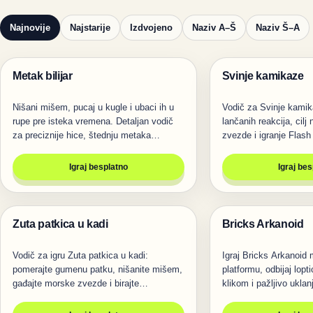
Najnovije
Najstarije
Izdvojeno
Naziv A–Š
Naziv Š–A
Metak bilijar
Svinje kamikaze
Pucanje
Pucanje
Nišani mišem, pucaj u kugle i ubaci ih u
Vodič za Svinje kamik
rupe pre isteka vremena. Detaljan vodič
lančanih reakcija, cilj
za preciznije hice, štednju metaka…
zvezde i igranje Flash
Igraj besplatno
Igraj be
Zuta patkica u kadi
Bricks Arkanoid
Pucanje
Pucanje
Vodič za igru Zuta patkica u kadi:
Igraj Bricks Arkanoid
pomerajte gumenu patku, nišanite mišem,
platformu, odbijaj lopt
gađajte morske zvezde i birajte…
klikom i pažljivo uklan