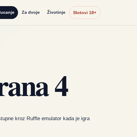
ucanje
Za dvoje
Životinje
Slotovi 18+
rana 4
stupne kroz Ruffle emulator kada je igra