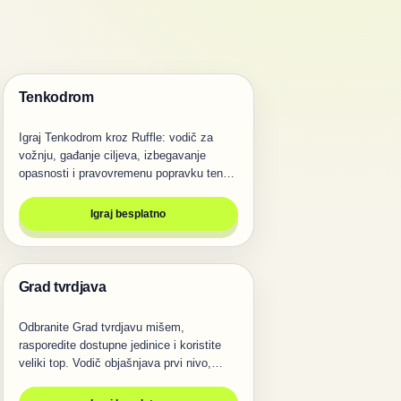
Tenkodrom
Pucanje
Igraj Tenkodrom kroz Ruffle: vodič za
vožnju, gađanje ciljeva, izbegavanje
opasnosti i pravovremenu popravku tenka
u…
Igraj besplatno
Grad tvrdjava
Pucanje
Odbranite Grad tvrdjavu mišem,
rasporedite dostupne jedinice i koristite
veliki top. Vodič objašnjava prvi nivo,…