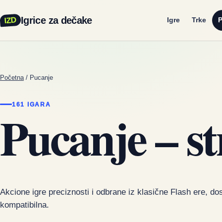
Igrice za dečake
IZD
Igre
Trke
P
Početna
/
Pucanje
161 IGARA
Pucanje – st
Akcione igre preciznosti i odbrane iz klasične Flash ere, do
kompatibilna.