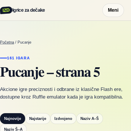
IZD
Igrice za dečake
Meni
Početna
/
Pucanje
161 IGARA
Pucanje – strana 5
Akcione igre preciznosti i odbrane iz klasične Flash ere,
dostupne kroz Ruffle emulator kada je igra kompatibilna.
Najnovije
Najstarije
Izdvojeno
Naziv A–Š
Naziv Š–A