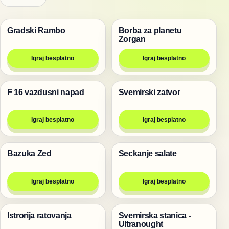
Gradski Rambo
Borba za planetu
Pucanje
Pucanje
Zorgan
Igraj besplatno
Igraj besplatno
F 16 vazdusni napad
Svemirski zatvor
Pucanje
Pucanje
Igraj besplatno
Igraj besplatno
Bazuka Zed
Seckanje salate
Pucanje
Pucanje
Igraj besplatno
Igraj besplatno
Istrorija ratovanja
Svemirska stanica -
Pucanje
Pucanje
Ultranought