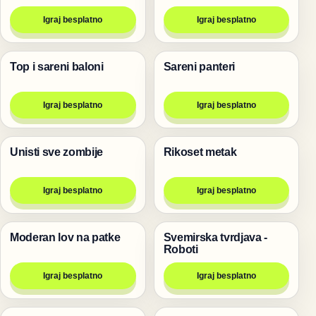
Igraj besplatno
Igraj besplatno
Top i sareni baloni
Sareni panteri
Pucanje
Pucanje
Igraj besplatno
Igraj besplatno
Unisti sve zombije
Rikoset metak
Pucanje
Pucanje
Igraj besplatno
Igraj besplatno
Moderan lov na patke
Svemirska tvrdjava -
Pucanje
Pucanje
Roboti
Igraj besplatno
Igraj besplatno