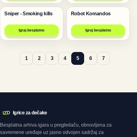
Sniper - Smoking kills
Robot Komandos
Pucanje
Pucanje
Igraj besplatno
Igraj besplatno
1
2
3
4
5
6
7
IZD
Igrice za dečake
Besplatna arhiva igara u pregledaču, obnovljena za
savremene uređaje uz jasno odvojen sadržaj za