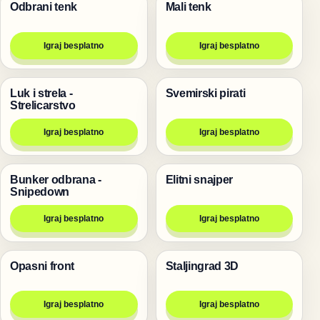
Odbrani tenk
Mali tenk
Pucanje
Pucanje
Igraj besplatno
Igraj besplatno
Luk i strela -
Svemirski pirati
Pucanje
Pucanje
Strelicarstvo
Igraj besplatno
Igraj besplatno
Bunker odbrana -
Elitni snajper
Pucanje
Pucanje
Snipedown
Igraj besplatno
Igraj besplatno
Opasni front
Staljingrad 3D
Pucanje
Pucanje
Igraj besplatno
Igraj besplatno