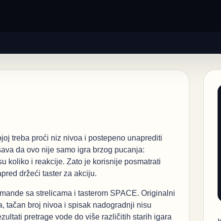
joj treba proći niz nivoa i postepeno unaprediti
ava da ovo nije samo igra brzog pucanja:
 koliko i reakcije. Zato je korisnije posmatrati
red držeći taster za akciju.
omande sa strelicama i tasterom SPACE. Originalni
, tačan broj nivoa i spisak nadogradnji nisu
tati pretrage vode do više različitih starih igara