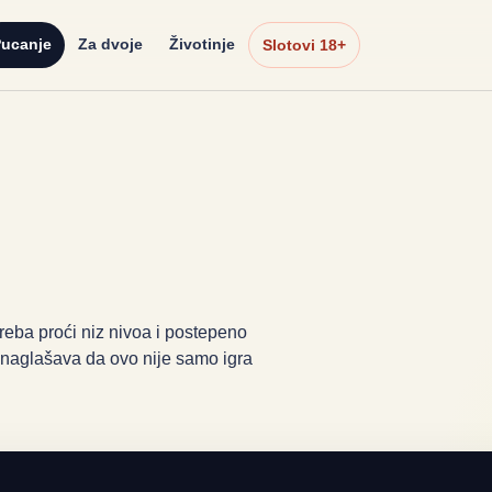
ucanje
Za dvoje
Životinje
Slotovi 18+
treba proći niz nivoa i postepeno
 naglašava da ovo nije samo igra