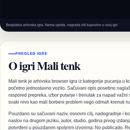
Besplatna arhivska igra. Nema uplata, nagrada niti kupovine u ovoj igri.
PREGLED IGRE
O igri Mali tenk
Mali tenk je arhivska browser igra iz kategorije pucanja u ko
početno jednostavno vozilo. Sačuvani opis posebno naglaš
raspored prepreka, izbor putanje i trenutak za napad važni su
svaki nivo kao mali borbeni problem nego odmah krenuti nap
Pouzdano su sačuvani naziv, osnovni cilj, nadogradnje i k
naslov na drugom jeziku, autor, studio, godina prvog izdanja
potvrđeni u pouzdanim spoljnim izvorima: No publicado. Rezul