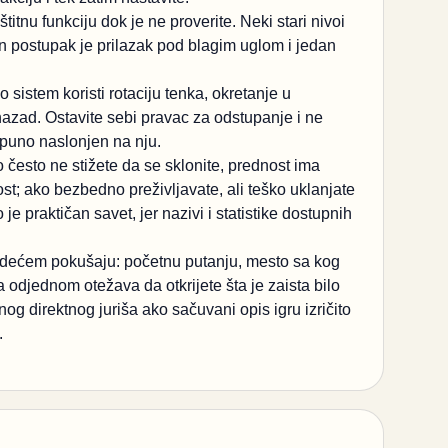
štitnu funkciju dok je ne proverite. Neki stari nivoi
an postupak je prilazak pod blagim uglom i jedan
 sistem koristi rotaciju tenka, okretanje u
azad. Ostavite sebi pravac za odstupanje i ne
tpuno naslonjen na nju.
esto ne stižete da se sklonite, prednost ima
ivost; ako bezbedno preživljavate, ali teško uklanjate
je praktičan savet, jer nazivi i statistike dostupnih
edećem pokušaju: početnu putanju, mesto sa kog
 odjednom otežava da otkrijete šta je zaista bilo
 direktnog juriša ako sačuvani opis igru izričito
.