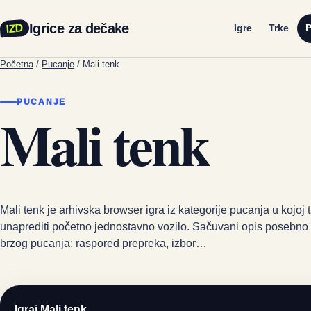
Igrice za dečake
IZD
Igre
Trke
P
Početna
/
Pucanje
/
Mali tenk
PUCANJE
Mali tenk
Mali tenk je arhivska browser igra iz kategorije pucanja u kojoj 
unaprediti početno jednostavno vozilo. Sačuvani opis posebno
brzog pucanja: raspored prepreka, izbor…
Igraj Mali tenk