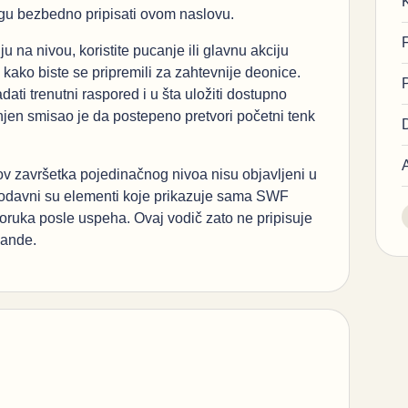
gu bezbedno pripisati ovom naslovu.
u na nivou, koristite pucanje ili glavnu akciju
 kako biste se pripremili za zahtevnije deonice.
ti trenutni raspored i u šta uložiti dostupno
jen smisao je da postepeno pretvori početni tenk
uslov završetka pojedinačnog nivoa nisu objavljeni u
odavni su elementi koje prikazuje sama SWF
 poruka posle uspeha. Ovaj vodič zato ne pripisuje
mande.