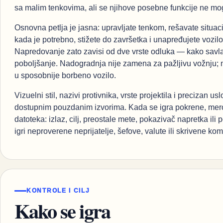
sa malim tenkovima, ali se njihove posebne funkcije ne mo
Osnovna petlja je jasna: upravljate tenkom, rešavate situacij
kada je potrebno, stižete do završetka i unapređujete vozilo
Napredovanje zato zavisi od dve vrste odluka — kako savlada
poboljšanje. Nadogradnja nije zamena za pažljivu vožnju; n
u sposobnije borbeno vozilo.
Vizuelni stil, nazivi protivnika, vrste projektila i precizan 
dostupnim pouzdanim izvorima. Kada se igra pokrene, mer
datoteka: izlaz, cilj, preostale mete, pokazivač napretka ili
igri neproverene neprijatelje, šefove, valute ili skrivene ko
KONTROLE I CILJ
Kako se igra