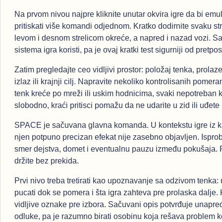
Na prvom nivou najpre kliknite unutar okvira igre da bi em
pritiskati više komandi odjednom. Kratko dodirnite svaku streli
levom i desnom strelicom okreće, a napred i nazad vozi. S
sistema igra koristi, pa je ovaj kratki test sigurniji od pretpo
Zatim pregledajte ceo vidljivi prostor: položaj tenka, prola
izlaz ili krajnji cilj. Napravite nekoliko kontrolisanih pome
tenk kreće po mreži ili uskim hodnicima, svaki nepotreban ko
slobodno, kraći pritisci pomažu da ne udarite u zid ili uđet
SPACE je sačuvana glavna komanda. U kontekstu igre iz kate
njen potpuno precizan efekat nije zasebno objavljen. Ispro
smer dejstva, domet i eventualnu pauzu između pokušaja. P
držite bez prekida.
Prvi nivo treba tretirati kao upoznavanje sa odzivom tenka:
pucati dok se pomera i šta igra zahteva pre prolaska dalje.
vidljive oznake pre izbora. Sačuvani opis potvrđuje unapre
odluke, pa je razumno birati osobinu koja rešava problem ko