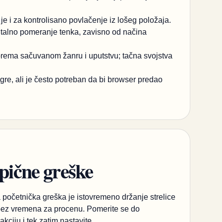
 je i za kontrolisano povlačenje iz lošeg položaja.
zontalno pomeranje tenka, zavisno od načina
ema sačuvanom žanru i uputstvu; tačna svojstva
gre, ali je često potreban da bi browser predao
ipične greške
 početnička greška je istovremeno držanje strelice
bez vremena za procenu. Pomerite se do
kciju i tek zatim nastavite.