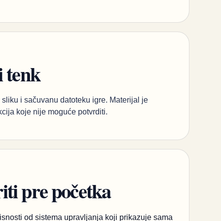
i tenk
sliku i sačuvanu datoteku igre. Materijal je
kcija koje nije moguće potvrditi.
ti pre početka
snosti od sistema upravljanja koji prikazuje sama