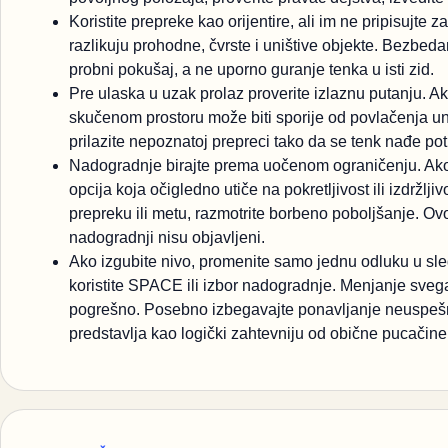
Koristite prepreke kao orijentire, ali im ne pripisujte za
razlikuju prohodne, čvrste i uništive objekte. Bezbed
probni pokušaj, a ne uporno guranje tenka u isti zid.
Pre ulaska u uzak prolaz proverite izlaznu putanju. Ako
skučenom prostoru može biti sporije od povlačenja un
prilazite nepoznatoj prepreci tako da se tenk nađe po
Nadogradnje birajte prema uočenom ograničenju. Ako č
opcija koja očigledno utiče na pokretljivost ili izdržlj
prepreku ili metu, razmotrite borbeno poboljšanje. Ovo 
nadogradnji nisu objavljeni.
Ako izgubite nivo, promenite samo jednu odluku u sl
koristite SPACE ili izbor nadogradnje. Menjanje svega
pogrešno. Posebno izbegavajte ponavljanje neuspešnog
predstavlja kao logički zahtevniju od obične pucačine