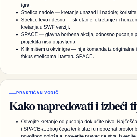
igra.
Strelica nadole — kretanje unazad ili nadole; koristite
Strelice levo i desno — skretanje, okretanje ili hori
kretanja u SWF verziji.
SPACE — glavna borbena akcija, odnosno pucanje pr
projektila nisu objavljena.
Klik mišem u okvir igre — nije komanda iz originalne i
fokus strelicama i tasteru SPACE.
PRAKTIČAN VODIČ
Kako napredovati i izbeći t
Odvojite kretanje od pucanja dok učite nivo. Najčešća
i SPACE-a, zbog čega tenk ulazi u nepoznat prostor 
povoljnog položaja, proverite pravac dejstva, izvedite a