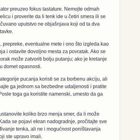
ulator preuzeo fokus tastature. Nemojte odmah
cu i proverite da li tenk ide u četiri smera ili se
ačuvano uputstvo ne objašnjava koji od ta dva
stavke.
ze, prepreke, eventualne mete i ono što izgleda kao
ranja i ostavite dovoljno mesta za povratak. Ako se
rak može zatvoriti bolju putanju; ako je kretanje
e u domet opasnosti.
gorije pucanja koristi se za borbenu akciju, ali
bajte ga jednom sa bezbedne udaljenosti i pratite
osle toga ga koristite namenski, umesto da ga
 ustanovite koliko brzo menja smer, da li može
 Kada se pojavi ekran nadogradnje, pročitajte sve
đivanje tenka, ali ne i mogućnost poništavanja
ji ste upravo imali.