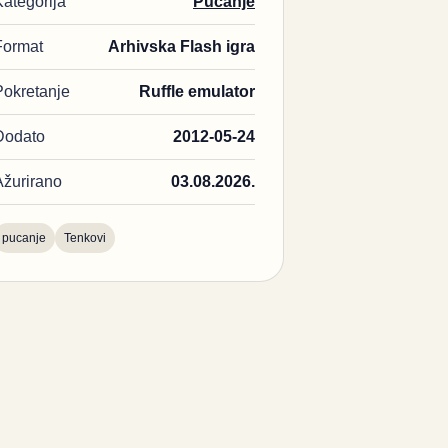
Kategorija
Pucanje
Format
Arhivska Flash igra
Pokretanje
Ruffle emulator
Dodato
2012-05-24
Ažurirano
03.08.2026.
pucanje
Tenkovi