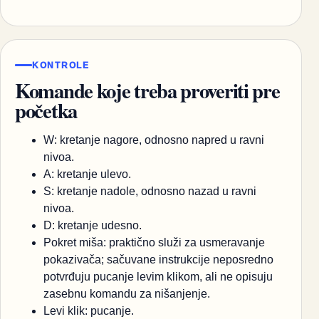
KONTROLE
Komande koje treba proveriti pre
početka
W: kretanje nagore, odnosno napred u ravni
nivoa.
A: kretanje ulevo.
S: kretanje nadole, odnosno nazad u ravni
nivoa.
D: kretanje udesno.
Pokret miša: praktično služi za usmeravanje
pokazivača; sačuvane instrukcije neposredno
potvrđuju pucanje levim klikom, ali ne opisuju
zasebnu komandu za nišanjenje.
Levi klik: pucanje.