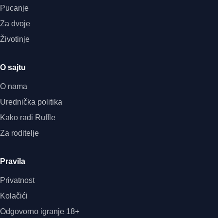
Pucanje
Za dvoje
Životinje
O sajtu
O nama
Urednička politika
Kako radi Ruffle
Za roditelje
Pravila
Privatnost
Kolačići
Odgovorno igranje 18+