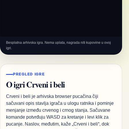
Besplatna arhivska igra. Nema uplata, nagrada niti kupovine u ovoj
igri.
PREGLED IGRE
O igri Crveni i beli
Crveni i beli je arhivska browser pucačina čiji
sačuvani opis stavlja igrača u ulogu ratnika i pominje
menjanje između crvenog i crnog stanja. Sačuvane
komande potvrđuju WASD za kretanje i levi klik za
pucanje. Naslov, međutim, kaže „Crveni i beli“, dok