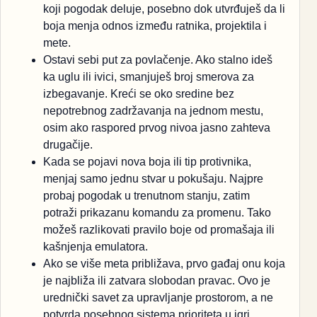
koji pogodak deluje, posebno dok utvrđuješ da li
boja menja odnos između ratnika, projektila i
mete.
Ostavi sebi put za povlačenje. Ako stalno ideš
ka uglu ili ivici, smanjuješ broj smerova za
izbegavanje. Kreći se oko sredine bez
nepotrebnog zadržavanja na jednom mestu,
osim ako raspored prvog nivoa jasno zahteva
drugačije.
Kada se pojavi nova boja ili tip protivnika,
menjaj samo jednu stvar u pokušaju. Najpre
probaj pogodak u trenutnom stanju, zatim
potraži prikazanu komandu za promenu. Tako
možeš razlikovati pravilo boje od promašaja ili
kašnjenja emulatora.
Ako se više meta približava, prvo gađaj onu koja
je najbliža ili zatvara slobodan pravac. Ovo je
urednički savet za upravljanje prostorom, a ne
potvrda posebnog sistema prioriteta u igri.