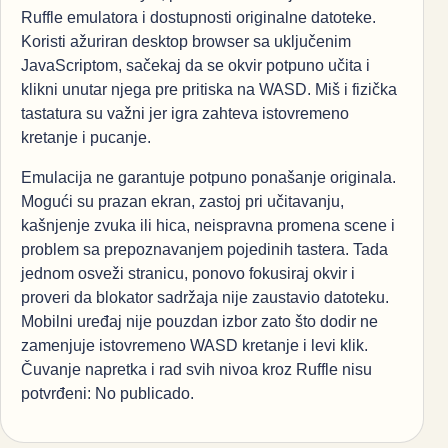
Ruffle emulatora i dostupnosti originalne datoteke.
Koristi ažuriran desktop browser sa uključenim
JavaScriptom, sačekaj da se okvir potpuno učita i
klikni unutar njega pre pritiska na WASD. Miš i fizička
tastatura su važni jer igra zahteva istovremeno
kretanje i pucanje.
Emulacija ne garantuje potpuno ponašanje originala.
Mogući su prazan ekran, zastoj pri učitavanju,
kašnjenje zvuka ili hica, neispravna promena scene i
problem sa prepoznavanjem pojedinih tastera. Tada
jednom osveži stranicu, ponovo fokusiraj okvir i
proveri da blokator sadržaja nije zaustavio datoteku.
Mobilni uređaj nije pouzdan izbor zato što dodir ne
zamenjuje istovremeno WASD kretanje i levi klik.
Čuvanje napretka i rad svih nivoa kroz Ruffle nisu
potvrđeni: No publicado.