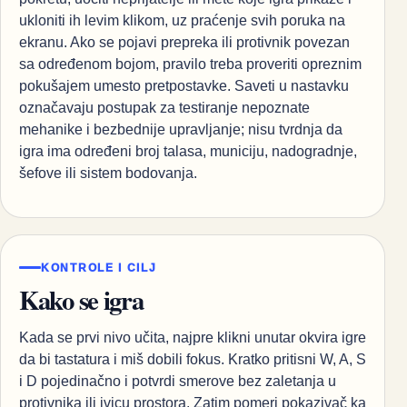
ukloniti ih levim klikom, uz praćenje svih poruka na
ekranu. Ako se pojavi prepreka ili protivnik povezan
sa određenom bojom, pravilo treba proveriti opreznim
pokušajem umesto pretpostavke. Saveti u nastavku
označavaju postupak za testiranje nepoznate
mehanike i bezbednije upravljanje; nisu tvrdnja da
igra ima određeni broj talasa, municiju, nadogradnje,
šefove ili sistem bodovanja.
KONTROLE I CILJ
Kako se igra
Kada se prvi nivo učita, najpre klikni unutar okvira igre
da bi tastatura i miš dobili fokus. Kratko pritisni W, A, S
i D pojedinačno i potvrdi smerove bez zaletanja u
protivnika ili ivicu prostora. Zatim pomeri pokazivač ka