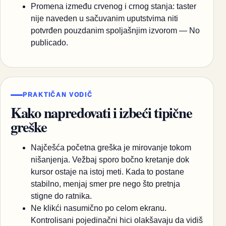
Promena između crvenog i crnog stanja: taster
nije naveden u sačuvanim uputstvima niti
potvrđen pouzdanim spoljašnjim izvorom — No
publicado.
PRAKTIČAN VODIČ
Kako napredovati i izbeći tipične
greške
Najčešća početna greška je mirovanje tokom
nišanjenja. Vežbaj sporo bočno kretanje dok
kursor ostaje na istoj meti. Kada to postane
stabilno, menjaj smer pre nego što pretnja
stigne do ratnika.
Ne klikći nasumično po celom ekranu.
Kontrolisani pojedinačni hici olakšavaju da vidiš