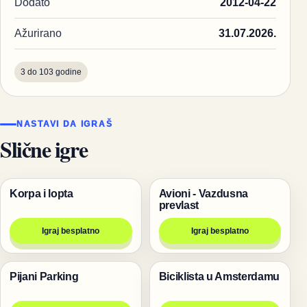
Dodato
2012-04-22
Ažurirano
31.07.2026.
3 do 103 godine
NASTAVI DA IGRAŠ
Slične igre
Korpa i lopta
Avioni - Vazdusna
Igre
Igre
prevlast
Igraj besplatno
Igraj besplatno
Pijani Parking
Biciklista u Amsterdamu
Trke
Trke