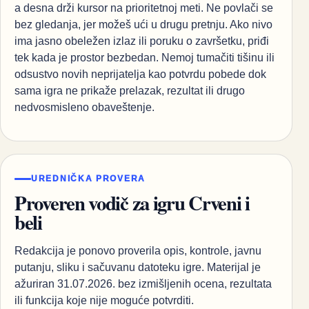
a desna drži kursor na prioritetnoj meti. Ne povlači se
bez gledanja, jer možeš ući u drugu pretnju. Ako nivo
ima jasno obeležen izlaz ili poruku o završetku, priđi
tek kada je prostor bezbedan. Nemoj tumačiti tišinu ili
odsustvo novih neprijatelja kao potvrdu pobede dok
sama igra ne prikaže prelazak, rezultat ili drugo
nedvosmisleno obaveštenje.
UREDNIČKA PROVERA
Proveren vodič za igru Crveni i
beli
Redakcija je ponovo proverila opis, kontrole, javnu
putanju, sliku i sačuvanu datoteku igre. Materijal je
ažuriran 31.07.2026. bez izmišljenih ocena, rezultata
ili funkcija koje nije moguće potvrditi.