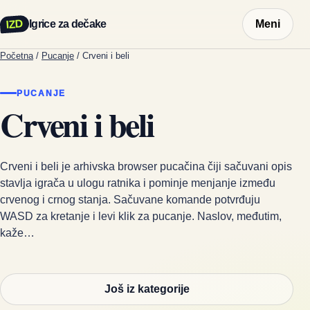
IZD
Igrice za dečake
Meni
Početna
/
Pucanje
/
Crveni i beli
PUCANJE
Crveni i beli
Crveni i beli je arhivska browser pucačina čiji sačuvani opis
stavlja igrača u ulogu ratnika i pominje menjanje između
crvenog i crnog stanja. Sačuvane komande potvrđuju
WASD za kretanje i levi klik za pucanje. Naslov, međutim,
kaže…
Još iz kategorije