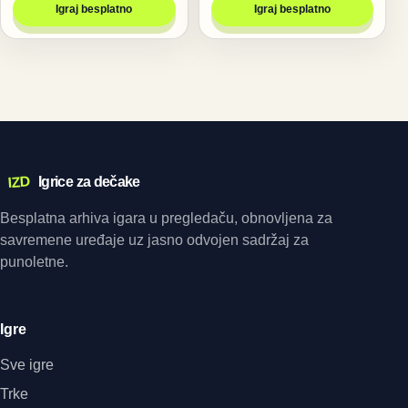
Igraj besplatno
Igraj besplatno
IZD
Igrice za dečake
Besplatna arhiva igara u pregledaču, obnovljena za
savremene uređaje uz jasno odvojen sadržaj za
punoletne.
Igre
Sve igre
Trke