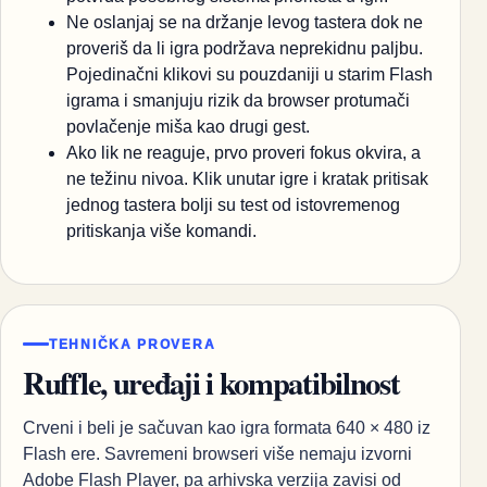
Ne oslanjaj se na držanje levog tastera dok ne
proveriš da li igra podržava neprekidnu paljbu.
Pojedinačni klikovi su pouzdaniji u starim Flash
igrama i smanjuju rizik da browser protumači
povlačenje miša kao drugi gest.
Ako lik ne reaguje, prvo proveri fokus okvira, a
ne težinu nivoa. Klik unutar igre i kratak pritisak
jednog tastera bolji su test od istovremenog
pritiskanja više komandi.
TEHNIČKA PROVERA
Ruffle, uređaji i kompatibilnost
Crveni i beli je sačuvan kao igra formata 640 × 480 iz
Flash ere. Savremeni browseri više nemaju izvorni
Adobe Flash Player, pa arhivska verzija zavisi od