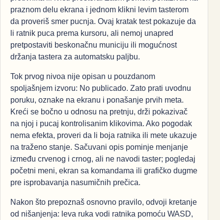
praznom delu ekrana i jednom klikni levim tasterom
da proveriš smer pucnja. Ovaj kratak test pokazuje da
li ratnik puca prema kursoru, ali nemoj unapred
pretpostaviti beskonačnu municiju ili mogućnost
držanja tastera za automatsku paljbu.
Tok prvog nivoa nije opisan u pouzdanom
spoljašnjem izvoru: No publicado. Zato prati uvodnu
poruku, oznake na ekranu i ponašanje prvih meta.
Kreći se bočno u odnosu na pretnju, drži pokazivač
na njoj i pucaj kontrolisanim klikovima. Ako pogodak
nema efekta, proveri da li boja ratnika ili mete ukazuje
na traženo stanje. Sačuvani opis pominje menjanje
između crvenog i crnog, ali ne navodi taster; pogledaj
početni meni, ekran sa komandama ili grafičko dugme
pre isprobavanja nasumičnih prečica.
Nakon što prepoznaš osnovno pravilo, odvoji kretanje
od nišanjenja: leva ruka vodi ratnika pomoću WASD,