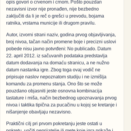
opis govori o crvenom i crnom. Pošto pouzdan
nezavisni izvor nije pronađen, nije bezbedno
zaključiti da li je reč o grešci u prevodu, bojama
ratnika, vrstama municije ili drugom pravilu.
Autor, izvorni strani naziv, godina prvog objavljivanja,
broj nivoa, tačan način promene boje i precizni uslovi
pobede nisu javno potvrđeni: No publicado. Datum
22. april 2012. iz sačuvanih podataka predstavlja
datum dodavanja na domaću stranicu, a ne nužno
datum nastanka igre. Zbog toga ovaj vodič ne
pripisuje naslov nepoznatom studiju i ne izmišlja
komandu za promenu stanja. Ono što se može
pouzdano objasniti jeste osnovna kombinacija
tastature i miša, način bezbednog upoznavanja prvog
nivoa i taktika tipična za pucačinu u kojoj se kretanje i
nišanjenje obavljaju nezavisno.
Praktični cilj pri prvom pokretanju jeste ostati u
pokretu, uočiti neprijatelje ili mete koje igra prikaže i