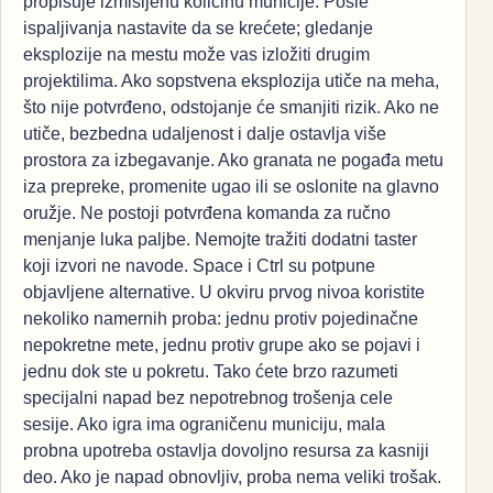
propisuje izmišljenu količinu municije. Posle
ispaljivanja nastavite da se krećete; gledanje
eksplozije na mestu može vas izložiti drugim
projektilima. Ako sopstvena eksplozija utiče na meha,
što nije potvrđeno, odstojanje će smanjiti rizik. Ako ne
utiče, bezbedna udaljenost i dalje ostavlja više
prostora za izbegavanje. Ako granata ne pogađa metu
iza prepreke, promenite ugao ili se oslonite na glavno
oružje. Ne postoji potvrđena komanda za ručno
menjanje luka paljbe. Nemojte tražiti dodatni taster
koji izvori ne navode. Space i Ctrl su potpune
objavljene alternative. U okviru prvog nivoa koristite
nekoliko namernih proba: jednu protiv pojedinačne
nepokretne mete, jednu protiv grupe ako se pojavi i
jednu dok ste u pokretu. Tako ćete brzo razumeti
specijalni napad bez nepotrebnog trošenja cele
sesije. Ako igra ima ograničenu municiju, mala
probna upotreba ostavlja dovoljno resursa za kasniji
deo. Ako je napad obnovljiv, proba nema veliki trošak.