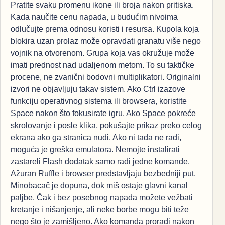
Pratite svaku promenu ikone ili broja nakon pritiska.
Kada naučite cenu napada, u budućim nivoima
odlučujte prema odnosu koristi i resursa. Kupola koja
blokira uzan prolaz može opravdati granatu više nego
vojnik na otvorenom. Grupa koja vas okružuje može
imati prednost nad udaljenom metom. To su taktičke
procene, ne zvanični bodovni multiplikatori. Originalni
izvori ne objavljuju takav sistem. Ako Ctrl izazove
funkciju operativnog sistema ili browsera, koristite
Space nakon što fokusirate igru. Ako Space pokreće
skrolovanje i posle klika, pokušajte prikaz preko celog
ekrana ako ga stranica nudi. Ako ni tada ne radi,
moguća je greška emulatora. Nemojte instalirati
zastareli Flash dodatak samo radi jedne komande.
Ažuran Ruffle i browser predstavljaju bezbedniji put.
Minobacač je dopuna, dok miš ostaje glavni kanal
paljbe. Čak i bez posebnog napada možete vežbati
kretanje i nišanjenje, ali neke borbe mogu biti teže
nego što je zamišljeno. Ako komanda proradi nakon