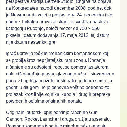
perspektive studija BerzerkStudio. Originalna objava
na Kongregateu navodi decembar 2008. godine, dok
je Newgrounds verzija postavljena 24. decembra iste
godine. Lokalna arhivska stranica svrstava naslov u
kategoriju Pucanje, beleži prozor od 700 × 550
piksela i datum dodavanja 17. maja 2012; taj datum
nije datum nastanka igre.
Igrač upravlja teškim mehaničkim komandosom koji
se probija kroz neprijateljsku ratnu zonu. Kretanje i
nišanjenje su odvojeni: robot se pomera tastaturom,
dok miš određuje pravac glavnog oružja i istovremeno
puca. Zbog toga možete odstupati u jednom smeru, a
gađati u drugom. To je osnovna veština potrebna za
prolazak kroz linije vojnika, kupola i drugih prepreka
potvrđenih opisima originalnih portala.
Originalni autorski opis pominje Machine Gun
Cannon, Rocket Launcher i druga oružja u arsenalu.
Posebna komanda ispaljuje minobacačku granatu