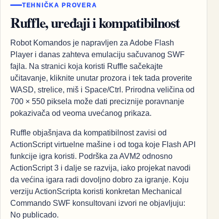
TEHNIČKA PROVERA
Ruffle, uređaji i kompatibilnost
Robot Komandos je napravljen za Adobe Flash
Player i danas zahteva emulaciju sačuvanog SWF
fajla. Na stranici koja koristi Ruffle sačekajte
učitavanje, kliknite unutar prozora i tek tada proverite
WASD, strelice, miš i Space/Ctrl. Prirodna veličina od
700 × 550 piksela može dati preciznije poravnanje
pokazivača od veoma uvećanog prikaza.
Ruffle objašnjava da kompatibilnost zavisi od
ActionScript virtuelne mašine i od toga koje Flash API
funkcije igra koristi. Podrška za AVM2 odnosno
ActionScript 3 i dalje se razvija, iako projekat navodi
da većina igara radi dovoljno dobro za igranje. Koju
verziju ActionScripta koristi konkretan Mechanical
Commando SWF konsultovani izvori ne objavljuju:
No publicado.