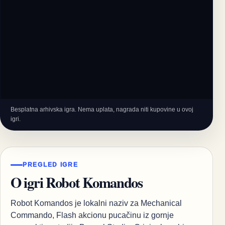
Besplatna arhivska igra. Nema uplata, nagrada niti kupovine u ovoj
igri.
PREGLED IGRE
O igri Robot Komandos
Robot Komandos je lokalni naziv za Mechanical
Commando, Flash akcionu pucačinu iz gornje