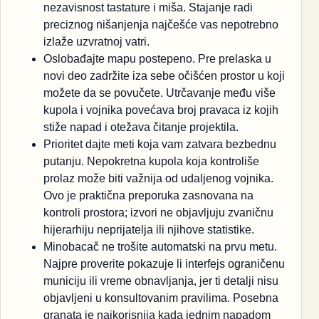
nezavisnost tastature i miša. Stajanje radi
preciznog nišanjenja najčešće vas nepotrebno
izlaže uzvratnoj vatri.
Oslobađajte mapu postepeno. Pre prelaska u
novi deo zadržite iza sebe očišćen prostor u koji
možete da se povučete. Utrčavanje među više
kupola i vojnika povećava broj pravaca iz kojih
stiže napad i otežava čitanje projektila.
Prioritet dajte meti koja vam zatvara bezbednu
putanju. Nepokretna kupola koja kontroliše
prolaz može biti važnija od udaljenog vojnika.
Ovo je praktična preporuka zasnovana na
kontroli prostora; izvori ne objavljuju zvaničnu
hijerarhiju neprijatelja ili njihove statistike.
Minobacač ne trošite automatski na prvu metu.
Najpre proverite pokazuje li interfejs ograničenu
municiju ili vreme obnavljanja, jer ti detalji nisu
objavljeni u konsultovanim pravilima. Posebna
granata je najkorisnija kada jednim napadom