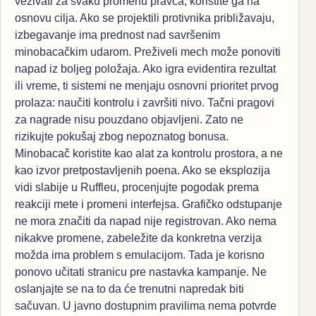
vezivati za svaku promenu pravca; koristite ga na
osnovu cilja. Ako se projektili protivnika približavaju,
izbegavanje ima prednost nad savršenim
minobacačkim udarom. Preživeli mech može ponoviti
napad iz boljeg položaja. Ako igra evidentira rezultat
ili vreme, ti sistemi ne menjaju osnovni prioritet prvog
prolaza: naučiti kontrolu i završiti nivo. Tačni pragovi
za nagrade nisu pouzdano objavljeni. Zato ne
rizikujte pokušaj zbog nepoznatog bonusa.
Minobacač koristite kao alat za kontrolu prostora, a ne
kao izvor pretpostavljenih poena. Ako se eksplozija
vidi slabije u Ruffleu, procenjujte pogodak prema
reakciji mete i promeni interfejsa. Grafičko odstupanje
ne mora značiti da napad nije registrovan. Ako nema
nikakve promene, zabeležite da konkretna verzija
možda ima problem s emulacijom. Tada je korisno
ponovo učitati stranicu pre nastavka kampanje. Ne
oslanjajte se na to da će trenutni napredak biti
sačuvan. U javno dostupnim pravilima nema potvrde