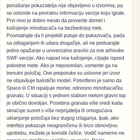
ponašanje pokazatelja nije objavljeno u izvorima, pa
se oslonite na povratnu informaciju verzije koju igrate.
Prvi nivo je dobro mesto da proverite domet i
kašnjenje minobacača na bezbednijoj meti.
Posmatrajte da li projektil putuje do pokazivača, pada
sa odlaganjem ili udara drugačije, ali ne pretvarajte
jedno opažanje u univerzalno pravilo za sve arhivske
SWF verzije. Ako napad ima kašnjenje, ciljajte ispred
pokretne mete. Ako je neposredan, usmerite ga na
trenutni položaj. Ove preporuke su uslovne jer izvor
ne objavljuje balistički model. Potvrđeno je samo da
Space ili Ctrl ispaljuje mortar, odnosno minobacačku
granatu. U situaciji s jednom slabom metom glavni top
je obično dovoljan. Posebna granata više vredi kada
skraćuje susret s više neprijatelja ili omogućava
uklanjanje položaja bez dugog izlaganja. Ipak, ako
interfejs pokazuje neograničenu ili brzo obnovljivu
upotrebu, možete je koristiti češće. Vodič namerno ne