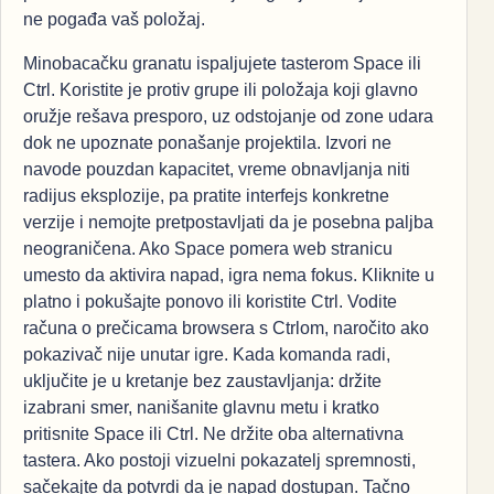
ne pogađa vaš položaj.
Minobacačku granatu ispaljujete tasterom Space ili
Ctrl. Koristite je protiv grupe ili položaja koji glavno
oružje rešava presporo, uz odstojanje od zone udara
dok ne upoznate ponašanje projektila. Izvori ne
navode pouzdan kapacitet, vreme obnavljanja niti
radijus eksplozije, pa pratite interfejs konkretne
verzije i nemojte pretpostavljati da je posebna paljba
neograničena. Ako Space pomera web stranicu
umesto da aktivira napad, igra nema fokus. Kliknite u
platno i pokušajte ponovo ili koristite Ctrl. Vodite
računa o prečicama browsera s Ctrlom, naročito ako
pokazivač nije unutar igre. Kada komanda radi,
uključite je u kretanje bez zaustavljanja: držite
izabrani smer, nanišanite glavnu metu i kratko
pritisnite Space ili Ctrl. Ne držite oba alternativna
tastera. Ako postoji vizuelni pokazatelj spremnosti,
sačekajte da potvrdi da je napad dostupan. Tačno