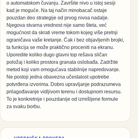
o automatskom čuvanju. Završite nivo u istoj sesiji
kad je moguće. Na taj način minobacač ostaje
pouzdan deo strategije od prvog nivoa nadalje.
Njegova stvarna vrednost nije samo šteta, već
mogućnost da skrati vreme tokom kojeg više pretnji
ograničava vaše kretanje. Čak i bez objavljenih brojki,
ta funkcija se može praktično proceniti na ekranu.
Uporedite koliko dugo glavni top rešava sličan
položaj i koliko prostora granata oslobađa. Zadržite
metod koji vam omogućava stabilnije napredovanje.
Ne postoji jedna obavezna učestalost upotrebe
potvrđena izvorima. Dobro upravljanje podrazumeva
prilagođavanje vidljivom terenu i dostupnom resursu.
To je konkretnije i pouzdanije od izmišljene formule
za svaku borbu.