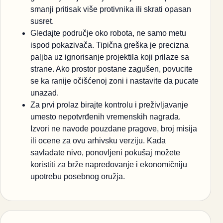
smanji pritisak više protivnika ili skrati opasan
susret.
Gledajte područje oko robota, ne samo metu
ispod pokazivača. Tipična greška je precizna
paljba uz ignorisanje projektila koji prilaze sa
strane. Ako prostor postane zagušen, povucite
se ka ranije očišćenoj zoni i nastavite da pucate
unazad.
Za prvi prolaz birajte kontrolu i preživljavanje
umesto nepotvrđenih vremenskih nagrada.
Izvori ne navode pouzdane pragove, broj misija
ili ocene za ovu arhivsku verziju. Kada
savladate nivo, ponovljeni pokušaj možete
koristiti za brže napredovanje i ekonomičniju
upotrebu posebnog oružja.