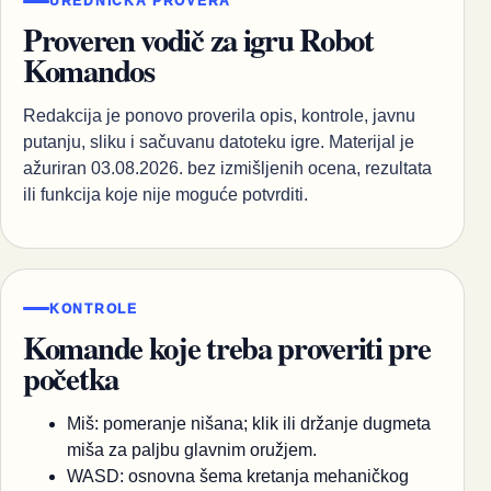
UREDNIČKA PROVERA
Proveren vodič za igru Robot
Komandos
Redakcija je ponovo proverila opis, kontrole, javnu
putanju, sliku i sačuvanu datoteku igre. Materijal je
ažuriran 03.08.2026. bez izmišljenih ocena, rezultata
ili funkcija koje nije moguće potvrditi.
KONTROLE
Komande koje treba proveriti pre
početka
Miš: pomeranje nišana; klik ili držanje dugmeta
miša za paljbu glavnim oružjem.
WASD: osnovna šema kretanja mehaničkog