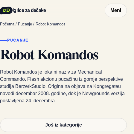
IZD
Igrice za dečake
Meni
Početna
/
Pucanje
/
Robot Komandos
PUCANJE
Robot Komandos
Robot Komandos je lokalni naziv za Mechanical
Commando, Flash akcionu pucačinu iz gornje perspektive
studija BerzerkStudio. Originalna objava na Kongregateu
navodi decembar 2008. godine, dok je Newgrounds verzija
postavljena 24. decembra…
Još iz kategorije