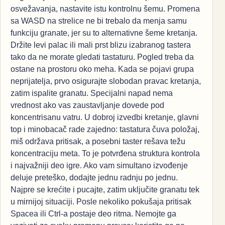
osvežavanja, nastavite istu kontrolnu šemu. Promena
sa WASD na strelice ne bi trebalo da menja samu
funkciju granate, jer su to alternativne šeme kretanja.
Držite levi palac ili mali prst blizu izabranog tastera
tako da ne morate gledati tastaturu. Pogled treba da
ostane na prostoru oko meha. Kada se pojavi grupa
neprijatelja, prvo osigurajte slobodan pravac kretanja,
zatim ispalite granatu. Specijalni napad nema
vrednost ako vas zaustavljanje dovede pod
koncentrisanu vatru. U dobroj izvedbi kretanje, glavni
top i minobacač rade zajedno: tastatura čuva položaj,
miš održava pritisak, a posebni taster rešava težu
koncentraciju meta. To je potvrđena struktura kontrola
i najvažniji deo igre. Ako vam simultano izvođenje
deluje preteško, dodajte jednu radnju po jednu.
Najpre se krećite i pucajte, zatim uključite granatu tek
u mirnijoj situaciji. Posle nekoliko pokušaja pritisak
Spacea ili Ctrl-a postaje deo ritma. Nemojte ga