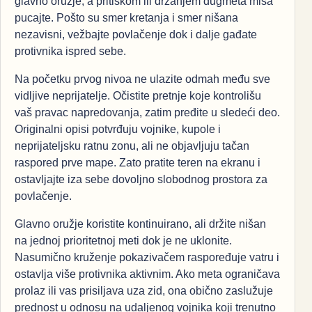
glavno oružje, a pritiskom ili držanjem dugmeta miša
pucajte. Pošto su smer kretanja i smer nišana
nezavisni, vežbajte povlačenje dok i dalje gađate
protivnika ispred sebe.
Na početku prvog nivoa ne ulazite odmah među sve
vidljive neprijatelje. Očistite pretnje koje kontrolišu
vaš pravac napredovanja, zatim pređite u sledeći deo.
Originalni opisi potvrđuju vojnike, kupole i
neprijateljsku ratnu zonu, ali ne objavljuju tačan
raspored prve mape. Zato pratite teren na ekranu i
ostavljajte iza sebe dovoljno slobodnog prostora za
povlačenje.
Glavno oružje koristite kontinuirano, ali držite nišan
na jednoj prioritetnoj meti dok je ne uklonite.
Nasumično kruženje pokazivačem raspoređuje vatru i
ostavlja više protivnika aktivnim. Ako meta ograničava
prolaz ili vas prisiljava uza zid, ona obično zaslužuje
prednost u odnosu na udaljenog vojnika koji trenutno