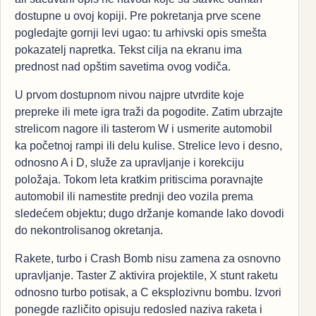
dostupne u ovoj kopiji. Pre pokretanja prve scene
pogledajte gornji levi ugao: tu arhivski opis smešta
pokazatelj napretka. Tekst cilja na ekranu ima
prednost nad opštim savetima ovog vodiča.
U prvom dostupnom nivou najpre utvrdite koje
prepreke ili mete igra traži da pogodite. Zatim ubrzajte
strelicom nagore ili tasterom W i usmerite automobil
ka početnoj rampi ili delu kulise. Strelice levo i desno,
odnosno A i D, služe za upravljanje i korekciju
položaja. Tokom leta kratkim pritiscima poravnajte
automobil ili namestite prednji deo vozila prema
sledećem objektu; dugo držanje komande lako dovodi
do nekontrolisanog okretanja.
Rakete, turbo i Crash Bomb nisu zamena za osnovno
upravljanje. Taster Z aktivira projektile, X stunt raketu
odnosno turbo potisak, a C eksplozivnu bombu. Izvori
ponegde različito opisuju redosled naziva raketa i