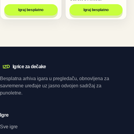
Igraj besplatno
Igraj besplatno
IZD
Igrice za dečake
Besplatna arhiva igara u pregledaču, obnovljena za
savremene uređaje uz jasno odvojen sadržaj za
punoletne.
Igre
Sve igre