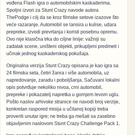
vođena Flash igra o automobilskim kaskaderima.
Spoljni izvori za Stunt Crazy navode autora
ThePodge i cilj da se kroz filmske setove izazove što
veće razaranje. Automobil se lansira u kulise, udara
prepreke, izvodi prevrtanja i koristi posebnu opremu.
Ovo nije klasična trka do ciljne linije: važniji su
zadatak scene, uništeni objekti, prikupljeni predmeti i
učinak jednog kaskaderskog pokušaja.
Originalna verzija Stunt Crazy opisana je kao igra sa
24 filmska seta, četiri žanra i više automobila, uz
napredovanje, zaradu i poboljšanja. Sačuvani lokalni
opis potvrđuje nekoliko nivoa, crni automobil,
prepreke i pokazatelj napretka u gornjem levom uglu.
Pošto naslov arhivske stranice ne navodi broj verzije,
konkretan raspored misija u učitanoj kopiji treba
proveriti unutar igre; ne treba ga mešati sa zasebno
objavljenim naslovom Stunt Crazy Challenge Pack 1.