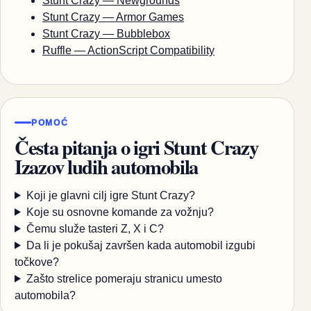
Stunt Crazy — Newgrounds
Stunt Crazy — Armor Games
Stunt Crazy — Bubblebox
Ruffle — ActionScript Compatibility
POMOĆ
Česta pitanja o igri Stunt Crazy
Izazov ludih automobila
Koji je glavni cilj igre Stunt Crazy?
Koje su osnovne komande za vožnju?
Čemu služe tasteri Z, X i C?
Da li je pokušaj završen kada automobil izgubi
točkove?
Zašto strelice pomeraju stranicu umesto
automobila?