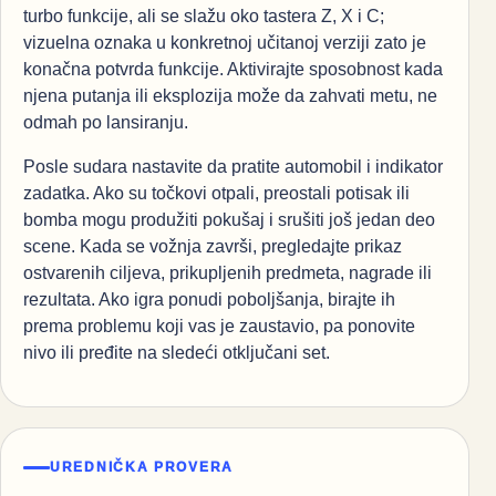
turbo funkcije, ali se slažu oko tastera Z, X i C;
vizuelna oznaka u konkretnoj učitanoj verziji zato je
konačna potvrda funkcije. Aktivirajte sposobnost kada
njena putanja ili eksplozija može da zahvati metu, ne
odmah po lansiranju.
Posle sudara nastavite da pratite automobil i indikator
zadatka. Ako su točkovi otpali, preostali potisak ili
bomba mogu produžiti pokušaj i srušiti još jedan deo
scene. Kada se vožnja završi, pregledajte prikaz
ostvarenih ciljeva, prikupljenih predmeta, nagrade ili
rezultata. Ako igra ponudi poboljšanja, birajte ih
prema problemu koji vas je zaustavio, pa ponovite
nivo ili pređite na sledeći otključani set.
UREDNIČKA PROVERA