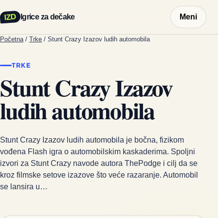
IZD
Igrice za dečake
Meni
Početna
/
Trke
/
Stunt Crazy Izazov ludih automobila
TRKE
Stunt Crazy Izazov
ludih automobila
Stunt Crazy Izazov ludih automobila je bočna, fizikom
vođena Flash igra o automobilskim kaskaderima. Spoljni
izvori za Stunt Crazy navode autora ThePodge i cilj da se
kroz filmske setove izazove što veće razaranje. Automobil
se lansira u…