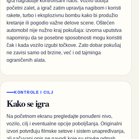
Igra nagrađuje kontrolisani haos. Vozilo dobija
početni zalet, a igrač zatim upravlja nagibom i koristi
rakete, turbo i eksplozivnu bombu kako bi produžio
kretanje ili pogodio važne delove scene. Oštećen
automobil nije nužno kraj pokušaja: izvorna uputstva
napominju da se posebne sposobnosti mogu koristiti
čak i kada vozilo izgubi točkove. Zato dobar pokušaj
ne zavisi samo od brzine, već i od tajminga
ograničenih alata.
KONTROLE I CILJ
Kako se igra
Na početnom ekranu pregledajte ponuđeni nivo,
vozilo, cilj i eventualne opcije poboljšanja. Originalni
izvori potvrđuju filmske setove i sistem unapređivanja,
ali sačuvani opis ne navodi koje su stavke odmah