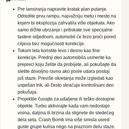
Pre lansiranja napravite kratak plan putanje.
Odredite prvu rampu, najvažniju metu i mesto na
kojem bi eksplozija zahvatila više objekata. Ako
samo držite ubrzanje i pritiskate sve specijalne
tastere odjednom, automobil će brzo proći pored
ciljeva bez mogućnosti korekcije.
Tokom leta koristite levo i desno kao fine
korekcije. Prednji deo automobila usmerite ka
prepreci koju želite da probijete, ali pokušajte da
sletite dovoljno ravno ako posle udara postoji
još staze. Previše okretanja može izgledati kao
uspešan trik, ali često skraćuje kontrolisani deo
pokušaja.
Projektile čuvajte za udaljene ili teško dostupne
objekte. Turbo aktivirajte kada vam nedostaje
visina, daljina ili brzina da stignete do sledećeg
dela seta. Crash Bomb ima više smisla usred
guste grupe kulisa nego na praznom delu staze.