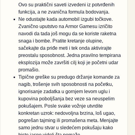
Ovo su praktični saveti izvedeni iz potvrđenih
funkcija, a ne zvanična formula bodovanja.
Ne odustajte kada automobil izgubi točkove.
Zvanično uputstvo na Armor Gamesu izričito
navodi da tada još mogu da se koriste raketna
snaga i bombe. Pratite kretanje olupine,
sačekajte da priđe meti i tek onda aktivirajte
preostalu sposobnost. Jedna pravilno tempirana
eksplozija može završiti cilj koji je početni udar
promašio.
Tipične greške su predugo držanje komande za
nagib, trošenje svih sposobnosti na početku,
ignorisanje zadatka u gornjem levom uglu i
kupovina poboljšanja bez veze sa neuspelim
pokušajem. Posle svake vožnje utvrdite
konkretan uzrok: nedovoljna brzina, loš ugao,
pogrešan tajming ili promašena meta. Menjajte
samo jednu stvar u sledećem pokušaju kako
biste jasno videli šta pomaže.