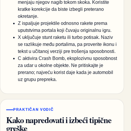
menjaju njegov nagib tokom skoka. Koristite
kratke korekcije da biste izbegli preterano
okretanje.
Z ispaljuje projektile odnosno rakete prema
uputstvima portala koji čuvaju originalnu igru.
X uključuje stunt raketu ili turbo potisak. Naziv
se razlikuje među portalima, pa proverite ikonu i
tekst u učitanoj verziji pre trošenja sposobnosti.
C aktivira Crash Bomb, eksplozivnu sposobnost
za udar u okolne objekte. Ne pritiskajte je
prerano; najveću korist daje kada je automobil
uz grupu prepreka.
PRAKTIČAN VODIČ
Kako napredovati i izbeći tipične
greške