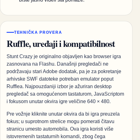
TEHNIČKA PROVERA
Ruffle, uređaji i kompatibilnost
Stunt Crazy je originalno objavljen kao browser igra
zasnovana na Flashu. Današnji pregledači ne
podržavaju stari Adobe dodatak, pa je za pokretanje
arhivske SWF datoteke potreban emulator poput
Rufflea. Najpouzdaniji izbor je ažuriran desktop
pregledač sa omogućenom tastaturom, JavaScriptom
i fokusom unutar okvira igre veličine 640 × 480.
Pre vožnje kliknite unutar okvira da bi igra preuzela
fokus; u suprotnom strelice mogu pomerati čitavu
stranicu umesto automobila. Ova igra koristi više
istovremenih tastaturnih komandi, zbog čega