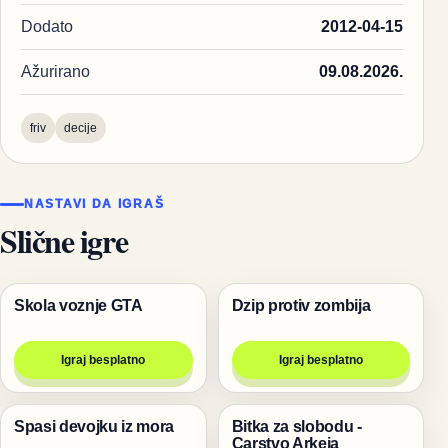
Dodato
2012-04-15
Ažurirano
09.08.2026.
friv
decije
NASTAVI DA IGRAŠ
Slične igre
Skola voznje GTA
Dzip protiv zombija
Trke
Pucanje
Igraj besplatno
Igraj besplatno
Spasi devojku iz mora
Bitka za slobodu -
Igre
Igre
Carstvo Arkeia