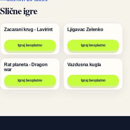
Slične igre
Zacarani krug - Lavirint
Ljigavac Zelenko
Igre
Igre
Igraj besplatno
Igraj besplatno
Rat planeta - Dragon
Vazdusna kugla
Igre
Igre
war
Igraj besplatno
Igraj besplatno