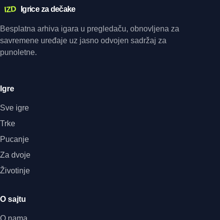
IZD
Igrice za dečake
Besplatna arhiva igara u pregledaču, obnovljena za
savremene uređaje uz jasno odvojen sadržaj za
punoletne.
Igre
Sve igre
Trke
Pucanje
Za dvoje
Životinje
O sajtu
O nama