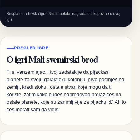
Besplatna arhivska igra. Nema uplata, nagrada niti kupovine u ovoj
igri.
PREGLED IGRE
O igri Mali svemirski brod
Ti si vanzemlajac, i tvoj zadatak je da pljackas
planete za svoju galakticku koloniju, prvo pocinjes na
zemlji, kradi stoku i ostale stvari koje mogu da ti
koriste, zatim kako budes napredovao prelazices na
ostale planete, koje su zanimljivije za pljacku! :D Ali to
ces morati sam da vidis!