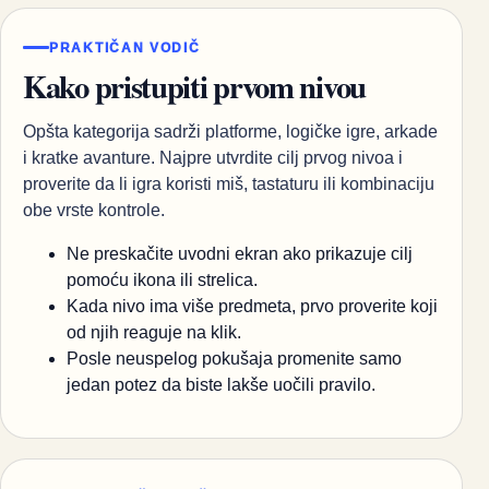
PRAKTIČAN VODIČ
Kako pristupiti prvom nivou
Opšta kategorija sadrži platforme, logičke igre, arkade
i kratke avanture. Najpre utvrdite cilj prvog nivoa i
proverite da li igra koristi miš, tastaturu ili kombinaciju
obe vrste kontrole.
Ne preskačite uvodni ekran ako prikazuje cilj
pomoću ikona ili strelica.
Kada nivo ima više predmeta, prvo proverite koji
od njih reaguje na klik.
Posle neuspelog pokušaja promenite samo
jedan potez da biste lakše uočili pravilo.