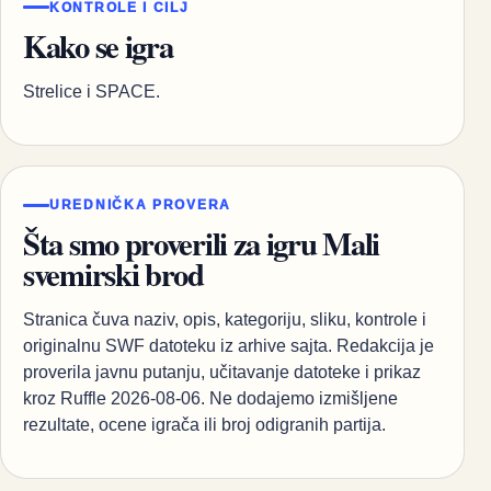
KONTROLE I CILJ
Kako se igra
Strelice i SPACE.
UREDNIČKA PROVERA
Šta smo proverili za igru Mali
svemirski brod
Stranica čuva naziv, opis, kategoriju, sliku, kontrole i
originalnu SWF datoteku iz arhive sajta. Redakcija je
proverila javnu putanju, učitavanje datoteke i prikaz
kroz Ruffle 2026-08-06. Ne dodajemo izmišljene
rezultate, ocene igrača ili broj odigranih partija.