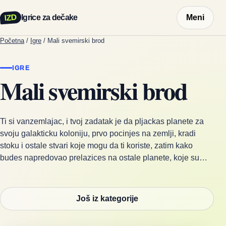
IZD
Igrice za dečake
Meni
Početna
/
Igre
/
Mali svemirski brod
IGRE
Mali svemirski brod
Ti si vanzemlajac, i tvoj zadatak je da pljackas planete za
svoju galakticku koloniju, prvo pocinjes na zemlji, kradi
stoku i ostale stvari koje mogu da ti koriste, zatim kako
budes napredovao prelazices na ostale planete, koje su…
Još iz kategorije