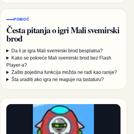
POMOĆ
Česta pitanja o igri Mali svemirski
brod
Da li je igra Mali svemirski brod besplatna?
Kako se pokreće Mali svemirski brod bez Flash
Player-a?
Zašto pojedina funkcija možda ne radi kao ranije?
Šta uraditi ako igra ne reaguje na tastaturu?