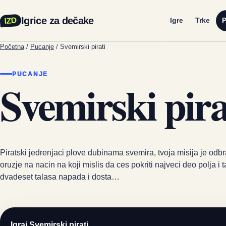
Igrice za dečake
IZD
Igre
Trke
P
Početna
/
Pucanje
/
Svemirski pirati
PUCANJE
Svemirski pira
Piratski jedrenjaci plove dubinama svemira, tvoja misija je odb
oruzje na nacin na koji mislis da ces pokriti najveci deo polja i t
dvadeset talasa napada i dosta…
Igraj Svemirski pirati