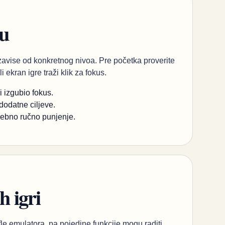
ou
 zavise od konkretnog nivoa. Pre početka proverite
 ekran igre traži klik za fokus.
i izgubio fokus.
dodatne ciljeve.
trebno ručno punjenje.
h igri
le emulatora, pa pojedine funkcije mogu raditi