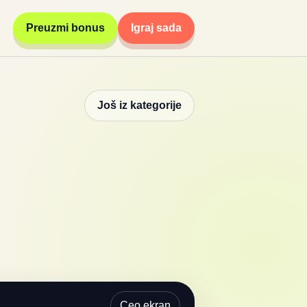
Preuzmi bonus
Igraj sada
Još iz kategorije
Ceo ekran