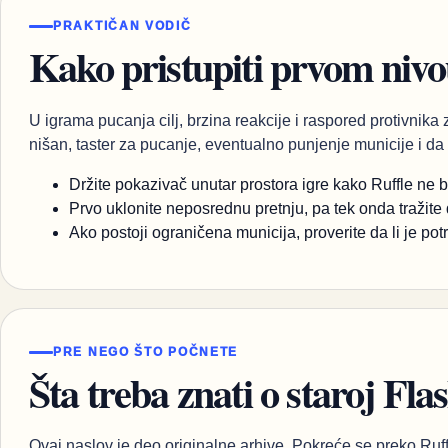
PRAKTIČAN VODIČ
Kako pristupiti prvom niv
U igrama pucanja cilj, brzina reakcije i raspored protivnika
nišan, taster za pucanje, eventualno punjenje municije i da li
Držite pokazivač unutar prostora igre kako Ruffle ne b
Prvo uklonite neposrednu pretnju, pa tek onda tražite 
Ako postoji ograničena municija, proverite da li je po
PRE NEGO ŠTO POČNETE
Šta treba znati o staroj Flas
Ovaj naslov je deo originalne arhive. Pokreće se preko Ruff