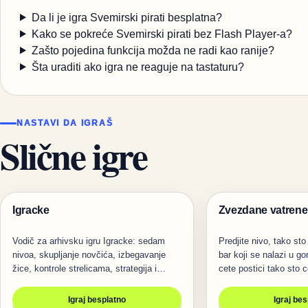
Da li je igra Svemirski pirati besplatna?
Kako se pokreće Svemirski pirati bez Flash Player-a?
Zašto pojedina funkcija možda ne radi kao ranije?
Šta uraditi ako igra ne reaguje na tastaturu?
NASTAVI DA IGRAŠ
Slične igre
Igracke
Zvezdane vatrene
Igre
Igre
Vodič za arhivsku igru Igracke: sedam
Predjite nivo, tako sto
nivoa, skupljanje novčića, izbegavanje
bar koji se nalazi u go
žice, kontrole strelicama, strategija i…
cete postici tako sto 
Igraj besplatno
Igraj be