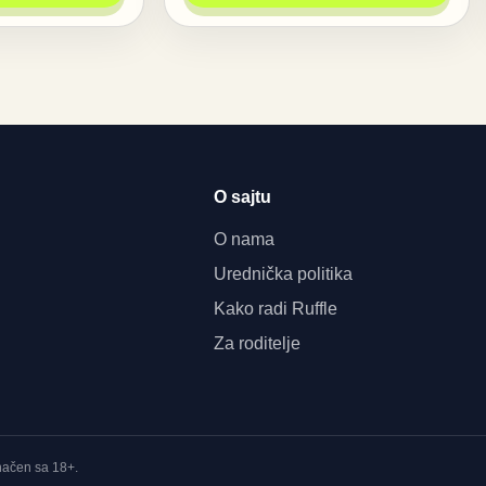
O sajtu
O nama
Urednička politika
Kako radi Ruffle
Za roditelje
značen sa 18+.