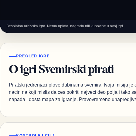
Besplatna arhivska igra. Nema uplata, nagrada niti kupovine u ovoj igri.
PREGLED IGRE
O igri Svemirski pirati
Piratski jedrenjaci plove dubinama svemira, tvoja misija je
nacin na koji mislis da ces pokriti najveci deo polja i tako s
napada i dosta mapa za igranje. Pravovremeno unapredjivan
KONTROLE I CILJ