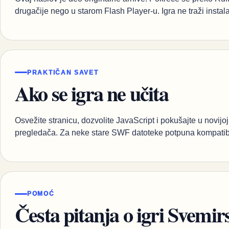
drugačije nego u starom Flash Player-u. Igra ne traži instalaci
PRAKTIČAN SAVET
Ako se igra ne učita
Osvežite stranicu, dozvolite JavaScript i pokušajte u novijoj
pregledača. Za neke stare SWF datoteke potpuna kompatibi
POMOĆ
Česta pitanja o igri Svemirs