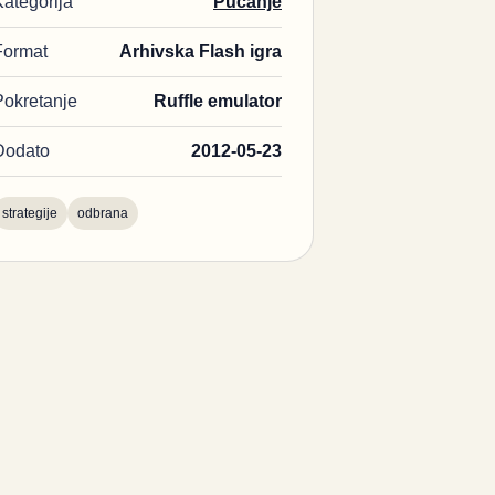
Kategorija
Pucanje
Format
Arhivska Flash igra
Pokretanje
Ruffle emulator
Dodato
2012-05-23
strategije
odbrana