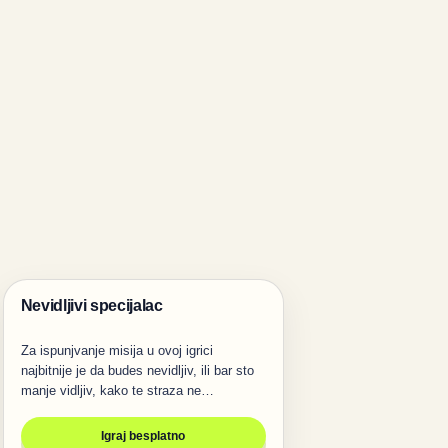
Nevidljivi specijalac
Igre
Za ispunjvanje misija u ovoj igrici
najbitnije je da budes nevidljiv, ili bar sto
manje vidljiv, kako te straza ne…
Igraj besplatno