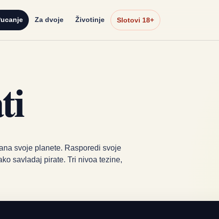
ucanje
Za dvoje
Životinje
Slotovi 18+
ti
rana svoje planete. Rasporedi svoje
ako savladaj pirate. Tri nivoa tezine,