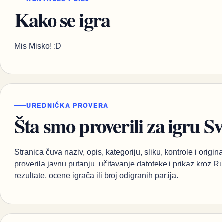
Kako se igra
Mis Misko! :D
UREDNIČKA PROVERA
Šta smo proverili za igru S
Stranica čuva naziv, opis, kategoriju, sliku, kontrole i orig
proverila javnu putanju, učitavanje datoteke i prikaz kroz 
rezultate, ocene igrača ili broj odigranih partija.