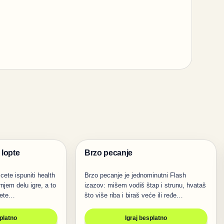
 lopte
Brzo pecanje
Igre
 cete ispuniti health
Brzo pecanje je jednominutni Flash
rnjem delu igre, a to
izazov: mišem vodiš štap i strunu, hvataš
cete…
što više riba i biraš veće ili ređe…
splatno
Igraj besplatno