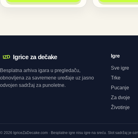
Igre
Igrice za dečake
IZD
Sve igre
Besplatna arhiva igara u pregledaču,
obnovljena za savremene uređaje uz jasno
Trke
odvojen sadržaj za punoletne.
Pucanje
Za dvoje
Životinje
© 2026 IgriceZaDecake.com · Besplatne igre nisu igre na sreću. Slot sadržaj je o