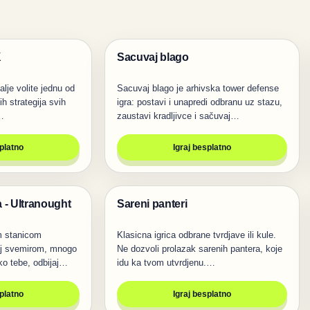
K
Sacuvaj blago
Igre
dalje volite jednu od
Sacuvaj blago je arhivska tower defense
jih strategija svih
igra: postavi i unapredi odbranu uz stazu,
…
zaustavi kradljivce i sačuvaj…
splatno
Igraj besplatno
 - Ultranought
Sareni panteri
Pucanje
 stanicom
Klasicna igrica odbrane tvrdjave ili kule.
raj svemirom, mnogo
Ne dozvoli prolazak sarenih pantera, koje
ko tebe, odbijaj
idu ka tvom utvrdjenu.…
splatno
Igraj besplatno