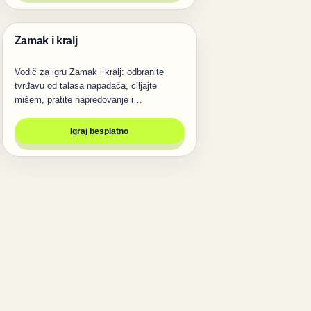
Zamak i kralj
Igre
Vodič za igru Zamak i kralj: odbranite
tvrđavu od talasa napadača, ciljajte
mišem, pratite napredovanje i…
Igraj besplatno