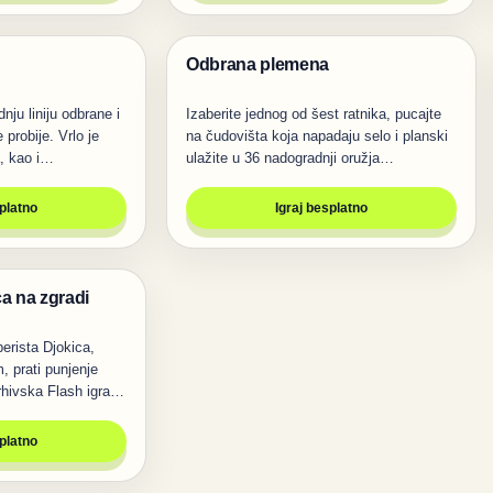
Odbrana plemena
Pucanje
nju liniju odbrane i
Izaberite jednog od šest ratnika, pucajte
e probije. Vrlo je
na čudovišta koja napadaju selo i planski
a, kao i…
ulažite u 36 nadogradnji oružja…
splatno
Igraj besplatno
ca na zgradi
erista Djokica,
 prati punjenje
rhivska Flash igra…
splatno