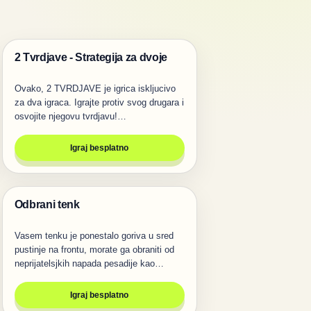
2 Tvrdjave - Strategija za dvoje
Igre za dvoje
Ovako, 2 TVRDJAVE je igrica iskljucivo
za dva igraca. Igrajte protiv svog drugara i
osvojite njegovu tvrdjavu!…
Igraj besplatno
Odbrani tenk
Pucanje
Vasem tenku je ponestalo goriva u sred
pustinje na frontu, morate ga obraniti od
neprijatelsjkih napada pesadije kao…
Igraj besplatno