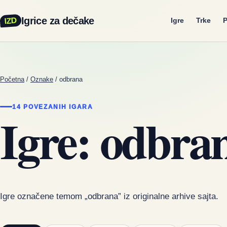
Igrice za dečake
IZD
Igre
Trke
P
Početna
/
Oznake
/
odbrana
14 POVEZANIH IGARA
Igre: odbra
Igre označene temom „odbrana” iz originalne arhive sajta.