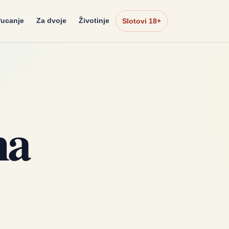
ucanje
Za dvoje
Životinje
Slotovi 18+
na