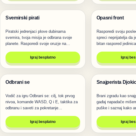
Svemirski pirati
Opasni front
Pucanje
Pucanje
Piratski jedrenjaci plove dubinama
Rasporedi svoju posled
svemira, tvoja misija je odbrana svoje
spreci neprijatelja da j
planete. Rasporedi svoje oruzje na
bitan raspored jedinic
nacin…
Igraj besplatno
Igraj be
Odbrani se
Snajperista Djoki
Pucanje
Pucanje
Vodič za igru Odbrani se: cilj, tok prvog
Brani zgradu kao snajp
nivoa, komande WASD, Q i E, taktika za
gađaj napadače mišem,
odbranu i saveti za pokretanje…
puške i saznaj kako a
Igraj besplatno
Igraj be