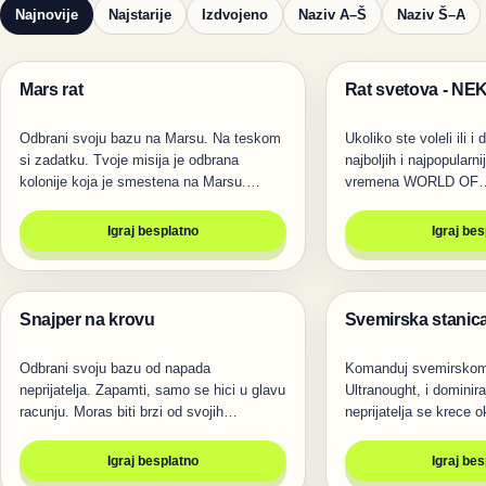
Najnovije
Najstarije
Izdvojeno
Naziv A–Š
Naziv Š–A
Mars rat
Rat svetova - NE
Pucanje
Igre
Odbrani svoju bazu na Marsu. Na teskom
Ukoliko ste voleli ili i 
si zadatku. Tvoje misija je odbrana
najboljih i najpopularni
kolonije koja je smestena na Marsu.
vremena WORLD OF
Sve…
Igraj besplatno
Igraj be
Snajper na krovu
Svemirska stanica
Pucanje
Pucanje
Odbrani svoju bazu od napada
Komanduj svemirskom
neprijatelja. Zapamti, samo se hici u glavu
Ultranought, i domini
racunju. Moras biti brzi od svojih…
neprijatelja se krece o
sve…
Igraj besplatno
Igraj be