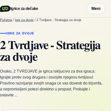
IZD
Igrice za dečake
Meni
Početna
/
Igre za dvoje
/
2 Tvrdjave - Strategija za dvoje
IGRE ZA DVOJE
2 Tvrdjave - Strategija
za dvoje
Ovako, 2 TVRDJAVE je igrica iskljucivo za dva igraca.
Igrajte protiv svog drugara i osvojite njegovu tvrdjavu!
Pravilno razvijanje svojih snaga ce vas dovesti do trijumfa,
a nepromisljeni potezi direktno u propast. Probajte i
ostavite…