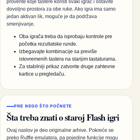
proverite koje tastere koristi svaki igrač i ostavite
dovoljno prostora za obe ruke. Ako igra ima samo
jedan aktivan lik, moguće je da podržava
smenjivanje.
Oba igrača treba da isprobaju kontrole pre
početka rezultatske runde.
Izbegavajte kombinacije sa previše
istovremenih tastera na starijim tastaturama.
Za stabilniji prikaz zatvorite druge zahtevne
kartice u pregledaču.
PRE NEGO ŠTO POČNETE
Šta treba znati o staroj Flash igri
Ovaj naslov je deo originalne arhive. Pokreće se
preko Ruffle emulatora, pa pojedine funkcije mogu