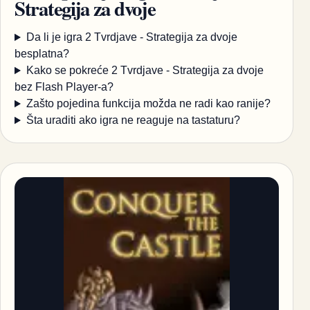
Strategija za dvoje
Da li je igra 2 Tvrdjave - Strategija za dvoje
besplatna?
Kako se pokreće 2 Tvrdjave - Strategija za dvoje
bez Flash Player-a?
Zašto pojedina funkcija možda ne radi kao ranije?
Šta uraditi ako igra ne reaguje na tastaturu?