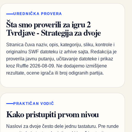
UREDNIČKA PROVERA
Šta smo proverili za igru 2
Tvrdjave - Strategija za dvoje
Stranica čuva naziv, opis, kategoriju, sliku, kontrole i
originalnu SWF datoteku iz arhive sajta. Redakcija je
proverila javnu putanju, učitavanje datoteke i prikaz
kroz Ruffle 2026-08-09. Ne dodajemo izmišljene
rezultate, ocene igrača ili broj odigranih partija.
PRAKTIČAN VODIČ
Kako pristupiti prvom nivou
Naslovi za dvoje često dele jednu tastaturu. Pre runde