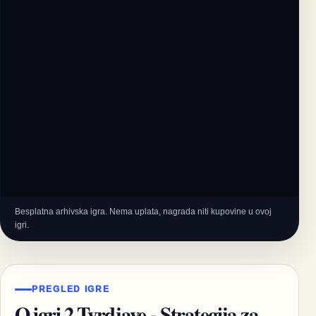
Besplatna arhivska igra. Nema uplata, nagrada niti kupovine u ovoj
igri.
PREGLED IGRE
O igri 2 Tvrdjave - Strategija za