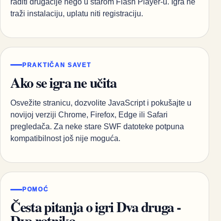
raditi drugačije nego u starom Flash Player-u. Igra ne
traži instalaciju, uplatu niti registraciju.
PRAKTIČAN SAVET
Ako se igra ne učita
Osvežite stranicu, dozvolite JavaScript i pokušajte u
novijoj verziji Chrome, Firefox, Edge ili Safari
pregledača. Za neke stare SWF datoteke potpuna
kompatibilnost još nije moguća.
POMOĆ
Česta pitanja o igri Dva druga -
Dva ratnika