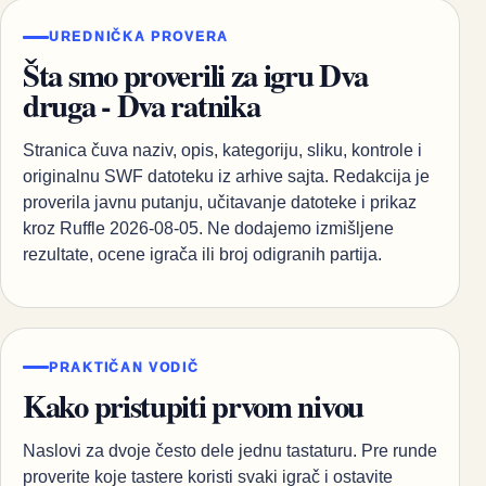
UREDNIČKA PROVERA
Šta smo proverili za igru Dva
druga - Dva ratnika
Stranica čuva naziv, opis, kategoriju, sliku, kontrole i
originalnu SWF datoteku iz arhive sajta. Redakcija je
proverila javnu putanju, učitavanje datoteke i prikaz
kroz Ruffle 2026-08-05. Ne dodajemo izmišljene
rezultate, ocene igrača ili broj odigranih partija.
PRAKTIČAN VODIČ
Kako pristupiti prvom nivou
Naslovi za dvoje često dele jednu tastaturu. Pre runde
proverite koje tastere koristi svaki igrač i ostavite