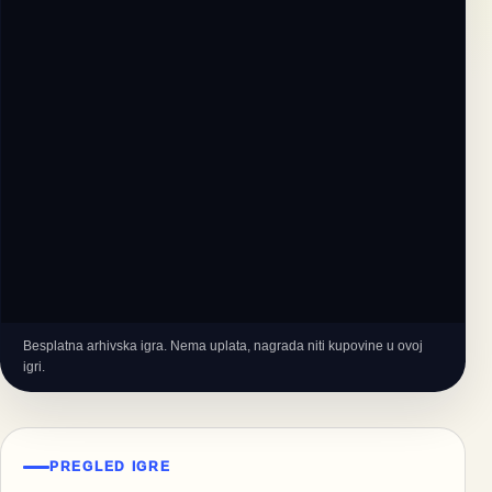
Besplatna arhivska igra. Nema uplata, nagrada niti kupovine u ovoj
igri.
PREGLED IGRE