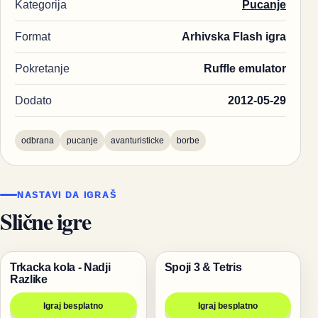
Kategorija
Pucanje
Format
Arhivska Flash igra
Pokretanje
Ruffle emulator
Dodato
2012-05-29
odbrana
pucanje
avanturisticke
borbe
NASTAVI DA IGRAŠ
Slične igre
Trkacka kola - Nadji
Spoji 3 & Tetris
Trke
Igre
Razlike
Igraj besplatno
Igraj besplatno