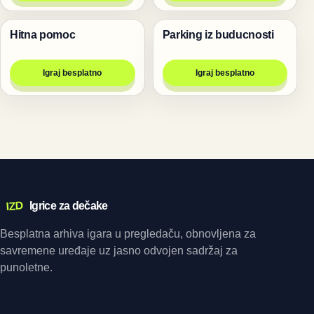
Hitna pomoc
Parking iz buducnosti
Trke
Trke
Igraj besplatno
Igraj besplatno
IZD
Igrice za dečake
Besplatna arhiva igara u pregledaču, obnovljena za
savremene uređaje uz jasno odvojen sadržaj za
punoletne.