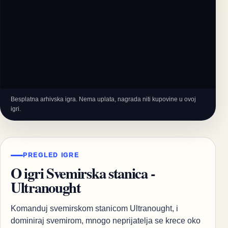
Besplatna arhivska igra. Nema uplata, nagrada niti kupovine u ovoj
igri.
PREGLED IGRE
O igri Svemirska stanica -
Ultranought
Komanduj svemirskom stanicom Ultranought, i
dominiraj svemirom, mnogo neprijatelja se krece oko