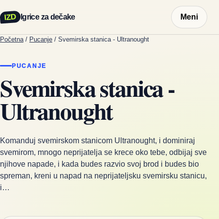
IZD
Igrice za dečake
Meni
Početna
/
Pucanje
/
Svemirska stanica - Ultranought
PUCANJE
Svemirska stanica -
Ultranought
Komanduj svemirskom stanicom Ultranought, i dominiraj
svemirom, mnogo neprijatelja se krece oko tebe, odbijaj sve
njihove napade, i kada budes razvio svoj brod i budes bio
spreman, kreni u napad na neprijateljsku svemirsku stanicu,
i…