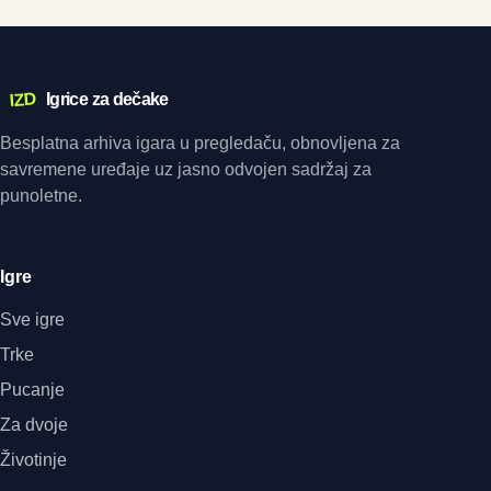
IZD
Igrice za dečake
Besplatna arhiva igara u pregledaču, obnovljena za
savremene uređaje uz jasno odvojen sadržaj za
punoletne.
Igre
Sve igre
Trke
Pucanje
Za dvoje
Životinje