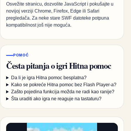
Osvežite stranicu, dozvolite JavaScript i pokušajte u
novijoj verziji Chrome, Firefox, Edge ili Safari
pregledača. Za neke stare SWF datoteke potpuna
kompatibilnost još nije moguća.
POMOĆ
Česta pitanja o igri Hitna pomoc
Da li je igra Hitna pomoc besplatna?
Kako se pokreće Hitna pomoc bez Flash Player-a?
Zašto pojedina funkcija možda ne radi kao ranije?
Šta uraditi ako igra ne reaguje na tastaturu?