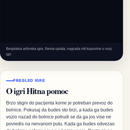
Besplatna arhivska igra. Nema uplata, nagrada niti kupovine u ovoj
igri.
PREGLED IGRE
O igri Hitna pomoc
Brzo stigni do pacijenta kome je potreban prevoz do
bolnice. Pokusaj da budes sto brzi, a kada ga budes
vozio nazad do bolnice potrudi se da ga jos vise ne
povredis na nervanom putu. Kada ga budes odvezao