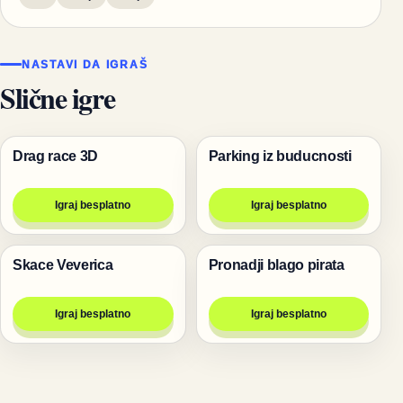
NASTAVI DA IGRAŠ
Slične igre
Drag race 3D
Parking iz buducnosti
Trke
Trke
Igraj besplatno
Igraj besplatno
Skace Veverica
Pronadji blago pirata
Životinje
Igre
Igraj besplatno
Igraj besplatno