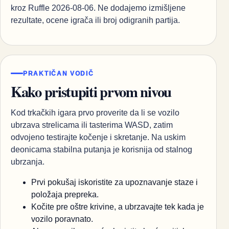
kroz Ruffle 2026-08-06. Ne dodajemo izmišljene
rezultate, ocene igrača ili broj odigranih partija.
PRAKTIČAN VODIČ
Kako pristupiti prvom nivou
Kod trkačkih igara prvo proverite da li se vozilo
ubrzava strelicama ili tasterima WASD, zatim
odvojeno testirajte kočenje i skretanje. Na uskim
deonicama stabilna putanja je korisnija od stalnog
ubrzanja.
Prvi pokušaj iskoristite za upoznavanje staze i
položaja prepreka.
Kočite pre oštre krivine, a ubrzavajte tek kada je
vozilo poravnato.