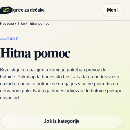
IZD
Igrice za dečake
Meni
Početna
/
Trke
/
Hitna pomoc
TRKE
Hitna pomoc
Brzo stigni do pacijenta kome je potreban prevoz do
bolnice. Pokusaj da budes sto brzi, a kada ga budes vozio
nazad do bolnice potrudi se da ga jos vise ne povredis na
nervanom putu. Kada ga budes odvezao do bolnice pokupi
novac od…
Još iz kategorije