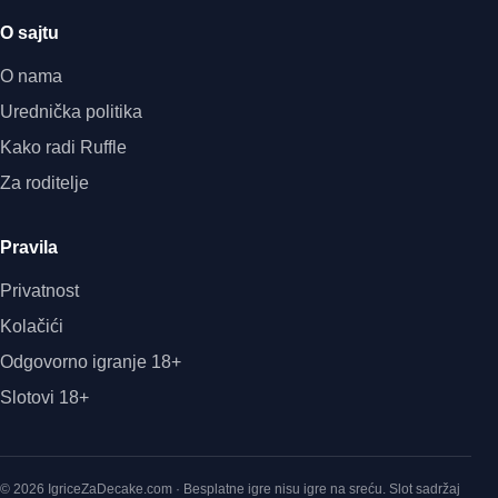
O sajtu
O nama
Urednička politika
Kako radi Ruffle
Za roditelje
Pravila
Privatnost
Kolačići
Odgovorno igranje 18+
Slotovi 18+
© 2026 IgriceZaDecake.com · Besplatne igre nisu igre na sreću. Slot sadržaj