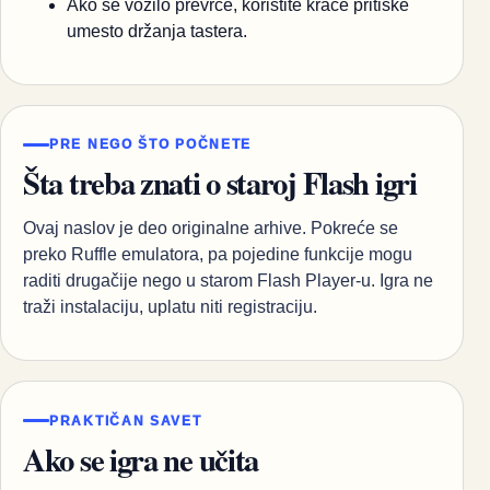
Ako se vozilo prevrće, koristite kraće pritiske
umesto držanja tastera.
PRE NEGO ŠTO POČNETE
Šta treba znati o staroj Flash igri
Ovaj naslov je deo originalne arhive. Pokreće se
preko Ruffle emulatora, pa pojedine funkcije mogu
raditi drugačije nego u starom Flash Player-u. Igra ne
traži instalaciju, uplatu niti registraciju.
PRAKTIČAN SAVET
Ako se igra ne učita