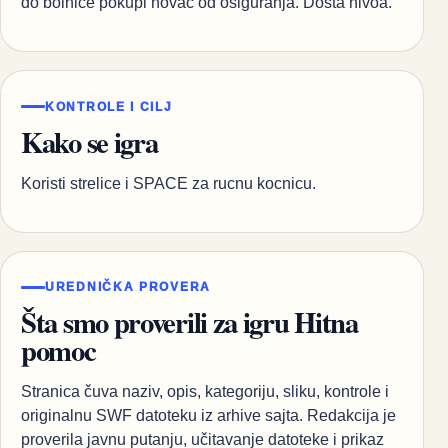
do bolnice pokupi novac od osiguranja. Dosta nivoa.
KONTROLE I CILJ
Kako se igra
Koristi strelice i SPACE za rucnu kocnicu.
UREDNIČKA PROVERA
Šta smo proverili za igru Hitna
pomoc
Stranica čuva naziv, opis, kategoriju, sliku, kontrole i
originalnu SWF datoteku iz arhive sajta. Redakcija je
proverila javnu putanju, učitavanje datoteke i prikaz