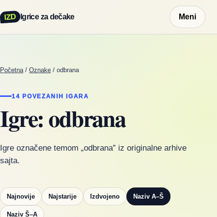
IZD
Igrice za dečake
Meni
Početna
/
Oznake
/
odbrana
14 POVEZANIH IGARA
Igre: odbrana
Igre označene temom „odbrana” iz originalne arhive
sajta.
Najnovije
Najstarije
Izdvojeno
Naziv A–Š
Naziv Š–A