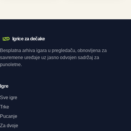
IZD
Igrice za dečake
Besplatna arhiva igara u pregledaču, obnovljena za
savremene uređaje uz jasno odvojen sadržaj za
punoletne.
Igre
Sve igre
Trke
Pucanje
Za dvoje