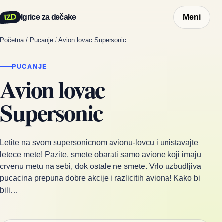
IZD
Igrice za dečake
Meni
Početna
/
Pucanje
/
Avion lovac Supersonic
PUCANJE
Avion lovac
Supersonic
Letite na svom supersonicnom avionu-lovcu i unistavajte
letece mete! Pazite, smete obarati samo avione koji imaju
crvenu metu na sebi, dok ostale ne smete. Vrlo uzbudljiva
pucacina prepuna dobre akcije i razlicitih aviona! Kako bi
bili…