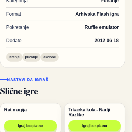
Kategorija
Pucanje
Format
Arhivska Flash igra
Pokretanje
Ruffle emulator
Dodato
2012-06-18
letenje
pucanje
akcione
NASTAVI DA IGRAŠ
Slične igre
Rat magija
Trkacka kola - Nadji
Igre
Trke
Razlike
Igraj besplatno
Igraj besplatno