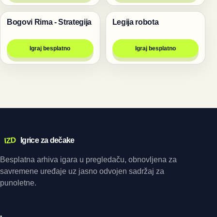
Bogovi Rima - Strategija
Legija robota
Igre
Pucanje
Igraj besplatno
Igraj besplatno
IZD
Igrice za dečake
Besplatna arhiva igara u pregledaču, obnovljena za
savremene uređaje uz jasno odvojen sadržaj za
punoletne.