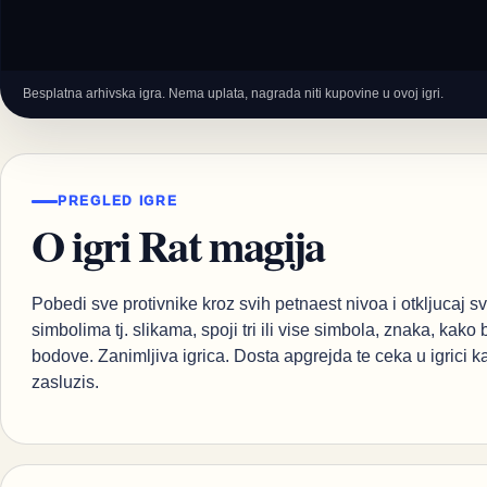
Besplatna arhivska igra. Nema uplata, nagrada niti kupovine u ovoj igri.
PREGLED IGRE
O igri Rat magija
Pobedi sve protivnike kroz svih petnaest nivoa i otkljucaj sv
simbolima tj. slikama, spoji tri ili vise simbola, znaka, kak
bodove. Zanimljiva igrica. Dosta apgrejda te ceka u igrici 
zasluzis.