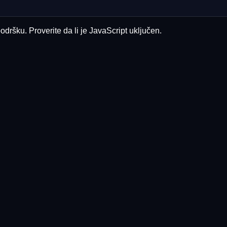
odršku. Proverite da li je JavaScript uključen.