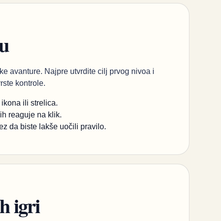
ou
ke avanture. Najpre utvrdite cilj prvog nivoa i
vrste kontrole.
ona ili strelica.
ih reaguje na klik.
da biste lakše uočili pravilo.
h igri