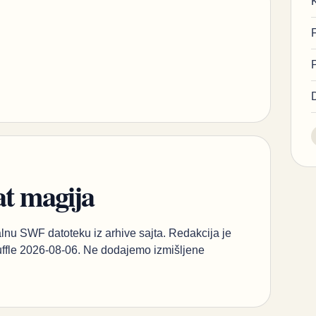
at magija
inalnu SWF datoteku iz arhive sajta. Redakcija je
Ruffle 2026-08-06. Ne dodajemo izmišljene