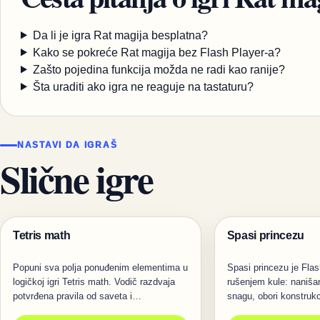
Da li je igra Rat magija besplatna?
Kako se pokreće Rat magija bez Flash Player-a?
Zašto pojedina funkcija možda ne radi kao ranije?
Šta uraditi ako igra ne reaguje na tastaturu?
NASTAVI DA IGRAŠ
Slične igre
Tetris math
Spasi princezu
Igre
Pucanje
Popuni sva polja ponuđenim elementima u
Spasi princezu je Flas
logičkoj igri Tetris math. Vodič razdvaja
rušenjem kule: naniša
potvrđena pravila od saveta i…
snagu, obori konstrukc