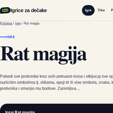
Igrice za dečake
IZD
Igre
Trke
P
Početna
/
Igre
/
Rat magija
IGRE
Rat magija
Pobedi sve protivnike kroz svih petnaest nivoa i otkljucaj sve o
razlicitim simbolima tj. slikama, spoji tri ili vise simbola, znaka
protivnika i smanjio mu bodove. Zanimljiva…
Igraj Rat magija