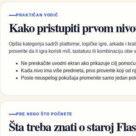
PRAKTIČAN VODIČ
Kako pristupiti prvom niv
Opšta kategorija sadrži platforme, logičke igre, arkade i krat
proverite da li igra koristi miš, tastaturu ili kombinaciju obe 
Ne preskačite uvodni ekran ako prikazuje cilj pomoću ik
Kada nivo ima više predmeta, prvo proverite koji od nj
Posle neuspelog pokušaja promenite samo jedan potez 
PRE NEGO ŠTO POČNETE
Šta treba znati o staroj Flas