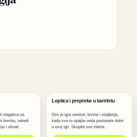
Loptica i prepreke u lavirintu
Igre
h slagalica sa
Ovo je igra vestine, brzine i strpljenja,
ni bombu, odredi
kada sve to spajite onda postanete dobri
iju i uhvati…
u ovoj igri. Skupite sve zlatne…