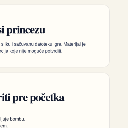
si princezu
sliku i sačuvanu datoteku igre. Materijal je
kcija koje nije moguće potvrditi.
ti pre početka
aljuje bombu.
jem.