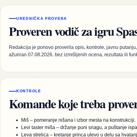
UREDNIČKA PROVERA
Proveren vodič za igru Spa
Redakcija je ponovo proverila opis, kontrole, javnu putanju, 
ažuriran 07.08.2026. bez izmišljenih ocena, rezultata ili fun
KONTROLE
Komande koje treba proveri
Miš – pomeranje nišana i izbor mesta na konstrukciji.
Levi taster miša – držanje puni snagu, a puštanje isp
Leva strelica – kretanje princa ulevo u delu sa hvatan