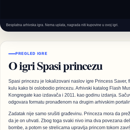
Besplatna arhivska igra. Nema uplata, nagrada niti kupovine u ovoj igri.
PREGLED IGRE
O igri Spasi princezu
Spasi princezu je lokalizovani naslov igre Princess Saver, 
kulu kako bi oslobodio princezu. Arhivski katalog Flash 
Kongregate kao izdavača i 2011. kao godinu izdanja. Sačuv
odgovara formatu pronađenom na drugim arhivskim portali
Zadatak nije samo srušiti građevinu. Princeza mora da preži
da je on uhvati. Zbog toga svaki nivo ima dva povezana de
bombe, a potom se strelicama upravlja princom tokom zavr