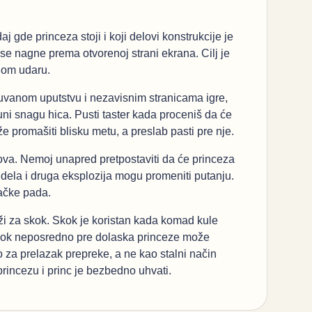
gde princeza stoji i koji delovi konstrukcije je
 se nagne prema otvorenoj strani ekrana. Cilj je
nom udaru.
anom uputstvu i nezavisnim stranicama igre,
puni snagu hica. Pusti taster kada proceniš da će
e promašiti blisku metu, a preslab pasti pre nje.
kova. Nemoj unapred pretpostaviti da će princeza
 dela i druga eksplozija mogu promeniti putanju.
ačke pada.
uži za skok. Skok je koristan kada komad kule
skok neposredno pre dolaska princeze može
o za prelazak prepreke, a ne kao stalni način
rincezu i princ je bezbedno uhvati.