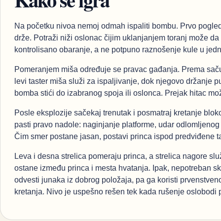
Na početku nivoa nemoj odmah ispaliti bombu. Prvo pogledaj 
drže. Potraži niži oslonac čijim uklanjanjem toranj može da
kontrolisano obaranje, a ne potpuno raznošenje kule u jed
Pomeranjem miša određuje se pravac gađanja. Prema sačuv
levi taster miša služi za ispaljivanje, dok njegovo držanje 
bomba stići do izabranog spoja ili oslonca. Prejak hitac mož
Posle eksplozije sačekaj trenutak i posmatraj kretanje blo
pasti pravo nadole: naginjanje platforme, udar odlomljenog
Čim smer postane jasan, postavi princa ispod predviđene t
Leva i desna strelica pomeraju princa, a strelica nagore sl
ostane između princa i mesta hvatanja. Ipak, nepotreban 
odvesti junaka iz dobrog položaja, pa ga koristi prvenstven
kretanja. Nivo je uspešno rešen tek kada rušenje oslobodi p