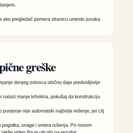
atanjem.
ica ako pregledač pomera stranicu umesto junaka.
ipične greške
njanje donjeg oslonca obično daje predvidljivije
i nalazi manje krhotina, pokušaj da konstrukciju
punjenje nije automatski najbolje rešenje, jer cilj
pogotka, snage i smera rušenja. Pri novom
akše video šta je uticalo na rezultat.