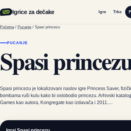
Igrice za dečake
IZD
Igre
Trke
P
Početna
/
Pucanje
/
Spasi princezu
PUCANJE
Spasi princez
Spasi princezu je lokalizovani naslov igre Princess Saver, fizičk
bombama ruši kulu kako bi oslobodio princezu. Arhivski kata
Games kao autora, Kongregate kao izdavača i 2011.…
Igraj Spasi princezu