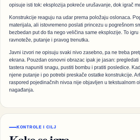
opisuje isti tok: eksplozija pokreće urušavanje, dok igrač mo
Konstrukcije reaguju na udar prema položaju oslonaca. Po
materijala, ali istovremeno poslati princezu u pogrešnom sme
bezbedan put do tla nego veličina same eksplozije. To igr
ravnoteže, putanje i pravog trenutka.
Javni izvori ne opisuju svaki nivo zasebno, pa ne treba pret
ekrana. Pouzdan osnovni obrazac ipak je jasan: pregledati
tastera napuniti snagu, pustiti bombu i pratiti posledice. 
njene putanje i po potrebi preskače ostatke konstrukcije. A
raspored pojedinačnih nivoa nije objavljen u tekstualnom ob
nagađanja.
KONTROLE I CILJ
Kako se igra