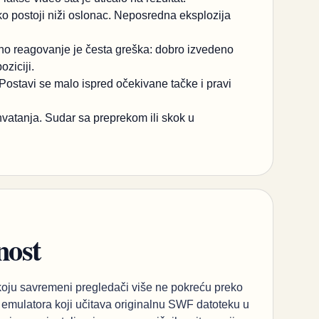
ko postoji niži oslonac. Neposredna eksplozija
no reagovanje je česta greška: dobro izvedeno
ziciji.
 Postavi se malo ispred očekivane tačke i pravi
 hvatanja. Sudar sa preprekom ili skok u
nost
 koju savremeni pregledači više ne pokreću preko
e emulatora koji učitava originalnu SWF datoteku u