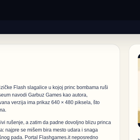
fizičke Flash slagalice u kojoj princ bombama ruši
Museum navodi Garbuz Games kao autora,
ana verzija ima prikaz 640 × 480 piksela, što
ma.
vi rušenje, a zatim da padne dovoljno blizu princa
la: najpre se mišem bira mesto udara i snaga
šnog pada. Portal Flashgames.it neposredno