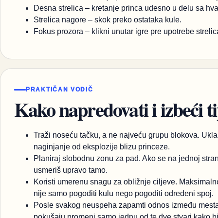
Desna strelica – kretanje princa udesno u delu sa hv
Strelica nagore – skok preko ostataka kule.
Fokus prozora – klikni unutar igre pre upotrebe strel
PRAKTIČAN VODIČ
Kako napredovati i izbeći t
Traži noseću tačku, a ne najveću grupu blokova. Ukla
naginjanje od eksplozije blizu princeze.
Planiraj slobodnu zonu za pad. Ako se na jednoj stran
usmeriš upravo tamo.
Koristi umerenu snagu za obližnje ciljeve. Maksimalno 
nije samo pogoditi kulu nego pogoditi određeni spoj.
Posle svakog neuspeha zapamti odnos između mesta 
pokušaju promeni samo jednu od te dve stvari kako bi l