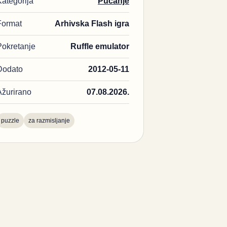
Kategorija
Pucanje
Format
Arhivska Flash igra
Pokretanje
Ruffle emulator
Dodato
2012-05-11
Ažurirano
07.08.2026.
puzzle
za razmisljanje