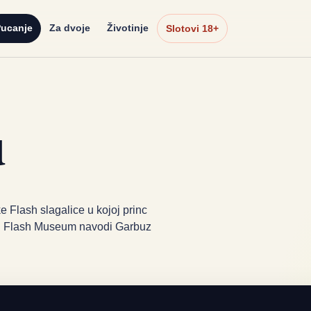
ucanje
Za dvoje
Životinje
Slotovi 18+
u
e Flash slagalice u kojoj princ
log Flash Museum navodi Garbuz