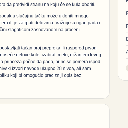
ra da predvidi stranu na koju će se kula oboriti.
godak u slučajnu tačku može ukloniti mnogo
ru ili je zatrpati delovima. Važniji su ugao pada i
u čini slagalicom zasnovanom na proceni
postavljati tačan broj prepreka ili raspored prvog
 noseće delove kule, izabrati metu, držanjem levog
Kada princeza počne da pada, princ se pomera ispod
rhivski izvori navode ukupno 28 nivoa, ali sam
liku koji bi omogućio precizniji opis bez