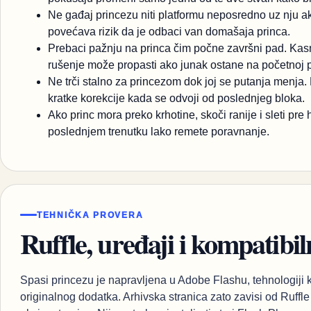
Ne gađaj princezu niti platformu neposredno uz nju a
povećava rizik da je odbaci van domašaja princa.
Prebaci pažnju na princa čim počne završni pad. Kas
rušenje može propasti ako junak ostane na početnoj po
Ne trči stalno za princezom dok joj se putanja menja.
kratke korekcije kada se odvoji od poslednjeg bloka.
Ako princ mora preko krhotine, skoči ranije i sleti pre
poslednjem trenutku lako remete poravnanje.
TEHNIČKA PROVERA
Ruffle, uređaji i kompatibil
Spasi princezu je napravljena u Adobe Flashu, tehnologiji
originalnog dodatka. Arhivska stranica zato zavisi od Ruffl