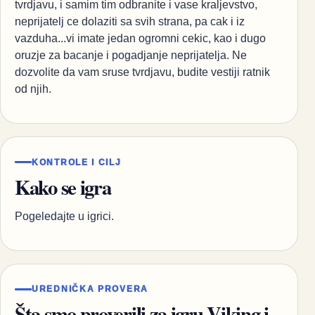
tvrdjavu, i samim tim odbranite i vase kraljevstvo,
neprijatelj ce dolaziti sa svih strana, pa cak i iz
vazduha...vi imate jedan ogromni cekic, kao i dugo
oruzje za bacanje i pogadjanje neprijatelja. Ne
dozvolite da vam sruse tvrdjavu, budite vestiji ratnik
od njih.
KONTROLE I CILJ
Kako se igra
Pogeledajte u igrici.
UREDNIČKA PROVERA
Šta smo proverili za igru Viking i