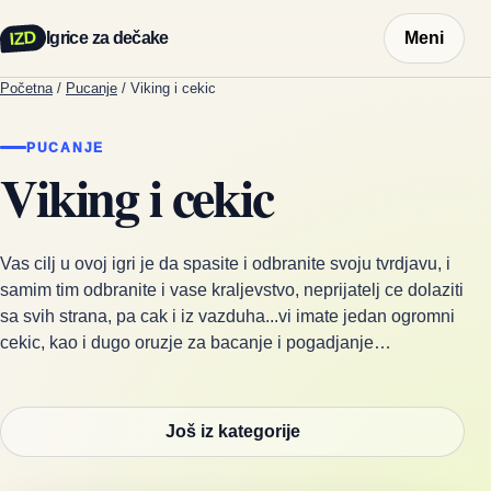
IZD
Igrice za dečake
Meni
Početna
/
Pucanje
/
Viking i cekic
PUCANJE
Viking i cekic
Vas cilj u ovoj igri je da spasite i odbranite svoju tvrdjavu, i
samim tim odbranite i vase kraljevstvo, neprijatelj ce dolaziti
sa svih strana, pa cak i iz vazduha...vi imate jedan ogromni
cekic, kao i dugo oruzje za bacanje i pogadjanje…
Još iz kategorije