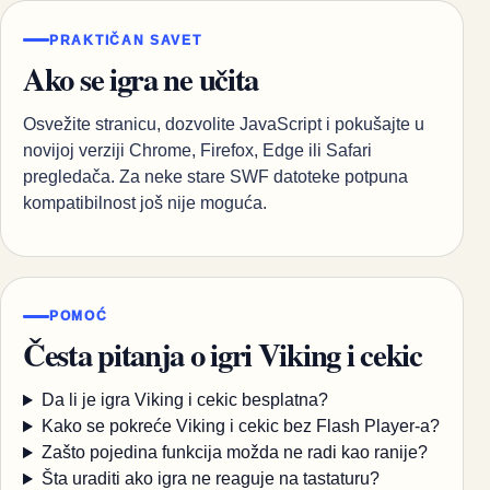
PRAKTIČAN SAVET
Ako se igra ne učita
Osvežite stranicu, dozvolite JavaScript i pokušajte u
novijoj verziji Chrome, Firefox, Edge ili Safari
pregledača. Za neke stare SWF datoteke potpuna
kompatibilnost još nije moguća.
POMOĆ
Česta pitanja o igri Viking i cekic
Da li je igra Viking i cekic besplatna?
Kako se pokreće Viking i cekic bez Flash Player-a?
Zašto pojedina funkcija možda ne radi kao ranije?
Šta uraditi ako igra ne reaguje na tastaturu?