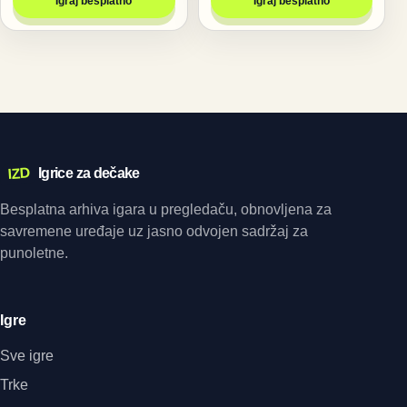
Igraj besplatno
Igraj besplatno
IZD
Igrice za dečake
Besplatna arhiva igara u pregledaču, obnovljena za
savremene uređaje uz jasno odvojen sadržaj za
punoletne.
Igre
Sve igre
Trke