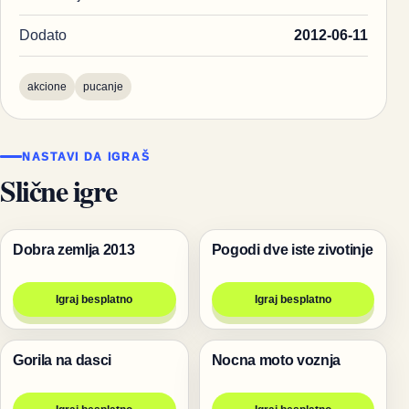
Dodato
2012-06-11
akcione
pucanje
NASTAVI DA IGRAŠ
Slične igre
Dobra zemlja 2013
Pogodi dve iste zivotinje
Igre
Igre za dvoje
Igraj besplatno
Igraj besplatno
Gorila na dasci
Nocna moto voznja
Životinje
Trke