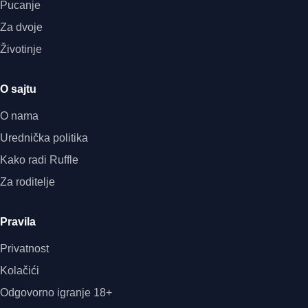
Pucanje
Za dvoje
Životinje
O sajtu
O nama
Urednička politika
Kako radi Ruffle
Za roditelje
Pravila
Privatnost
Kolačići
Odgovorno igranje 18+