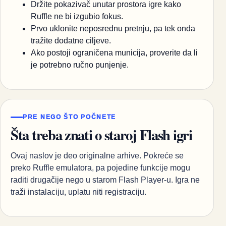
Držite pokazivač unutar prostora igre kako
Ruffle ne bi izgubio fokus.
Prvo uklonite neposrednu pretnju, pa tek onda
tražite dodatne ciljeve.
Ako postoji ograničena municija, proverite da li
je potrebno ručno punjenje.
PRE NEGO ŠTO POČNETE
Šta treba znati o staroj Flash igri
Ovaj naslov je deo originalne arhive. Pokreće se
preko Ruffle emulatora, pa pojedine funkcije mogu
raditi drugačije nego u starom Flash Player-u. Igra ne
traži instalaciju, uplatu niti registraciju.