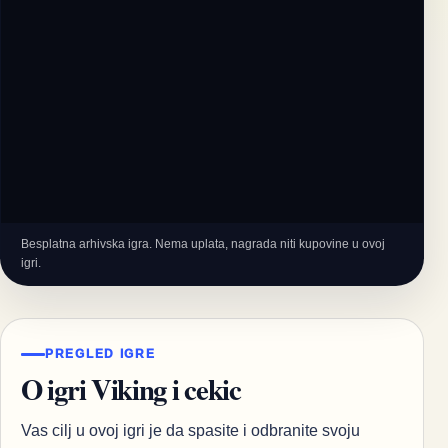
Besplatna arhivska igra. Nema uplata, nagrada niti kupovine u ovoj
igri.
PREGLED IGRE
O igri Viking i cekic
Vas cilj u ovoj igri je da spasite i odbranite svoju