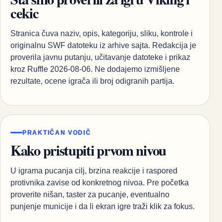
cekic
Stranica čuva naziv, opis, kategoriju, sliku, kontrole i
originalnu SWF datoteku iz arhive sajta. Redakcija je
proverila javnu putanju, učitavanje datoteke i prikaz
kroz Ruffle 2026-08-06. Ne dodajemo izmišljene
rezultate, ocene igrača ili broj odigranih partija.
PRAKTIČAN VODIČ
Kako pristupiti prvom nivou
U igrama pucanja cilj, brzina reakcije i raspored
protivnika zavise od konkretnog nivoa. Pre početka
proverite nišan, taster za pucanje, eventualno
punjenje municije i da li ekran igre traži klik za fokus.