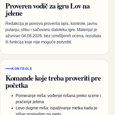
Proveren vodič za igru Lov na
jelene
Redakcija je ponovo proverila opis, kontrole, javnu
putanju, sliku i sačuvanu datoteku igre. Materijal je
ažuriran 04.08.2026. bez izmišljenih ocena, rezultata
ili funkcija koje nije moguće potvrditi.
KONTROLE
Komande koje treba proveriti pre
početka
Pomeranje miša: vođenje nišana preko scene i
praćenje jelena.
Levo dugme miša: ispaljivanje metka kada je
nišan postavljen na metu.