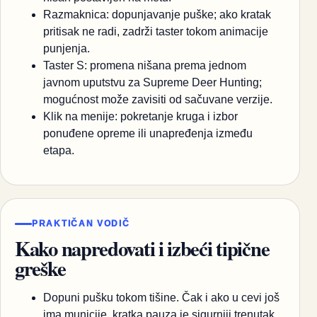
Razmaknica: dopunjavanje puške; ako kratak
pritisak ne radi, zadrži taster tokom animacije
punjenja.
Taster S: promena nišana prema jednom
javnom uputstvu za Supreme Deer Hunting;
mogućnost može zavisiti od sačuvane verzije.
Klik na menije: pokretanje kruga i izbor
ponuđene opreme ili unapređenja između
etapa.
PRAKTIČAN VODIČ
Kako napredovati i izbeći tipične
greške
Dopuni pušku tokom tišine. Čak i ako u cevi još
ima municije, kratka pauza je sigurniji trenutak