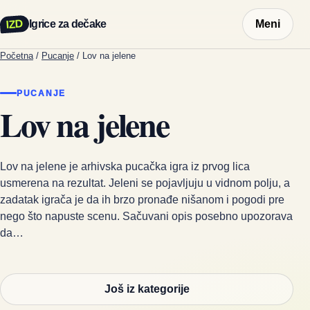
IZD
Igrice za dečake
Meni
Početna
/
Pucanje
/
Lov na jelene
PUCANJE
Lov na jelene
Lov na jelene je arhivska pucačka igra iz prvog lica
usmerena na rezultat. Jeleni se pojavljuju u vidnom polju, a
zadatak igrača je da ih brzo pronađe nišanom i pogodi pre
nego što napuste scenu. Sačuvani opis posebno upozorava
da…
Još iz kategorije