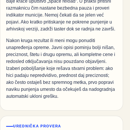
daje kraće uputstvo „space reload“. U praksi pritisni
razmaknicu čim nastane bezbedna pauza i proveri
indikator municije. Nemoj čekati da se jelen već
pojavi. Ako kratko pritiskanje ne pokrene punjenje u
arhivskoj verziji, zadrži taster dok se radnja ne završi.
Nakon kruga rezultat ili meni mogu ponuditi
unapređenja opreme. Javni opisi pominju bolji nišan,
preciznost, štetu i drugu opremu, ali kompletne cene i
redosled otključavanja nisu pouzdano objavljeni.
Izaberi poboljšanje koje rešava stvarni problem: ako
hici padaju nepredvidivo, prednost daj preciznosti;
ako često ostaješ bez spremnog metka, prvo popravi
naviku punjenja umesto da očekuješ da nadogradnja
automatski ukloni grešku.
UREDNIČKA PROVERA