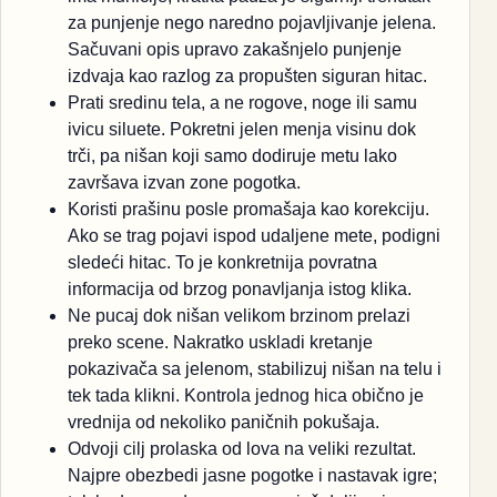
za punjenje nego naredno pojavljivanje jelena.
Sačuvani opis upravo zakašnjelo punjenje
izdvaja kao razlog za propušten siguran hitac.
Prati sredinu tela, a ne rogove, noge ili samu
ivicu siluete. Pokretni jelen menja visinu dok
trči, pa nišan koji samo dodiruje metu lako
završava izvan zone pogotka.
Koristi prašinu posle promašaja kao korekciju.
Ako se trag pojavi ispod udaljene mete, podigni
sledeći hitac. To je konkretnija povratna
informacija od brzog ponavljanja istog klika.
Ne pucaj dok nišan velikom brzinom prelazi
preko scene. Nakratko uskladi kretanje
pokazivača sa jelenom, stabilizuj nišan na telu i
tek tada klikni. Kontrola jednog hica obično je
vrednija od nekoliko paničnih pokušaja.
Odvoji cilj prolaska od lova na veliki rezultat.
Najpre obezbedi jasne pogotke i nastavak igre;