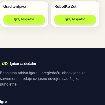
Grad tvrdjava
RobotKo Zuti
Pucanje
Pucanje
Igraj besplatno
Igraj besplatno
IZD
Igrice za dečake
Besplatna arhiva igara u pregledaču, obnovljena za
savremene uređaje uz jasno odvojen sadržaj za
punoletne.
Igre