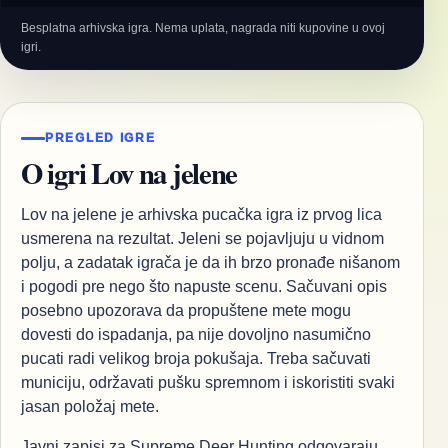
Besplatna arhivska igra. Nema uplata, nagrada niti kupovine u ovoj
igri.
PREGLED IGRE
O igri Lov na jelene
Lov na jelene je arhivska pucačka igra iz prvog lica
usmerena na rezultat. Jeleni se pojavljuju u vidnom
polju, a zadatak igrača je da ih brzo pronađe nišanom
i pogodi pre nego što napuste scenu. Sačuvani opis
posebno upozorava da propuštene mete mogu
dovesti do ispadanja, pa nije dovoljno nasumično
pucati radi velikog broja pokušaja. Treba sačuvati
municiju, održavati pušku spremnom i iskoristiti svaki
jasan položaj mete.
Javni zapisi za Supreme Deer Hunting odgovaraju