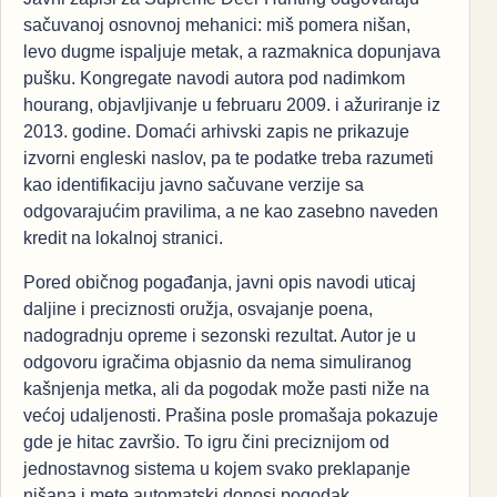
sačuvanoj osnovnoj mehanici: miš pomera nišan,
levo dugme ispaljuje metak, a razmaknica dopunjava
pušku. Kongregate navodi autora pod nadimkom
hourang, objavljivanje u februaru 2009. i ažuriranje iz
2013. godine. Domaći arhivski zapis ne prikazuje
izvorni engleski naslov, pa te podatke treba razumeti
kao identifikaciju javno sačuvane verzije sa
odgovarajućim pravilima, a ne kao zasebno naveden
kredit na lokalnoj stranici.
Pored običnog pogađanja, javni opis navodi uticaj
daljine i preciznosti oružja, osvajanje poena,
nadogradnju opreme i sezonski rezultat. Autor je u
odgovoru igračima objasnio da nema simuliranog
kašnjenja metka, ali da pogodak može pasti niže na
većoj udaljenosti. Prašina posle promašaja pokazuje
gde je hitac završio. To igru čini preciznijom od
jednostavnog sistema u kojem svako preklapanje
nišana i mete automatski donosi pogodak.