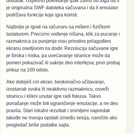
dodatak. Uspešno pokretanje ipak zavisi od toga da li
je originalna SWF datoteka sačuvana i da li emulator
podržava funkcije koje igra koristi.
Najbolje je igrati na računaru sa mišem i fizičkom
tastaturom. Precizno vođenje nišana, klik za pucanje i
razmaknica za punjenje nisu prirodno prilagođeni
ekranu osetljivom na dodir. Rezolucija sačuvane igre
je široka i niska, pa uvećavanje stranice može da
pomeri pokazivač ili sakrije deo interfejsa; prvo probaj
prikaz na 100 odsto.
Ako dobiješ crn ekran, beskonačno učitavanje,
izostanak zvuka ili neaktivnu razmaknicu, osveži
stranicu i klikni unutar igre radi fokusa. Takvo
ponašanje može biti ograničenje emulacije, a ne deo
pravila. Stari lokalni rezultati i snimljeni napredak
takođe ne moraju opstati između sesija, naročito ako
pregledač briše podatke sajta.