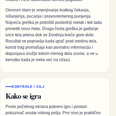
Osnovni ritam je smenjivanje kratkog čekanja,
nišanjenja, pucanja i pravovremenog punjenja.
Najveća greška je potrošiti poslednji metak i tek tada
primetiti novu metu. Druga česta greška je gađanje
ivice tela jelena dok se životinja kreće gore-dole.
Rezultat se popravlja kada igrač prati sredinu tela,
koristi trag promašaja kao povratnu informaciju i
dopunjava oružje tokom mirnog dela scene, a ne u
trenutku kada je meta već na izlazu.
KONTROLE I CILJ
Kako se igra
Posle početnog ekrana pokreni igru i postavi
pokazivač unutar vidnog polja. Prvi nivo je praktično