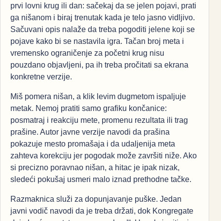
prvi lovni krug ili dan: sačekaj da se jelen pojavi, prati
ga nišanom i biraj trenutak kada je telo jasno vidljivo.
Sačuvani opis nalaže da treba pogoditi jelene koji se
pojave kako bi se nastavila igra. Tačan broj meta i
vremensko ograničenje za početni krug nisu
pouzdano objavljeni, pa ih treba pročitati sa ekrana
konkretne verzije.
Miš pomera nišan, a klik levim dugmetom ispaljuje
metak. Nemoj pratiti samo grafiku končanice:
posmatraj i reakciju mete, promenu rezultata ili trag
prašine. Autor javne verzije navodi da prašina
pokazuje mesto promašaja i da udaljenija meta
zahteva korekciju jer pogodak može završiti niže. Ako
si precizno poravnao nišan, a hitac je ipak nizak,
sledeći pokušaj usmeri malo iznad prethodne tačke.
Razmaknica služi za dopunjavanje puške. Jedan
javni vodič navodi da je treba držati, dok Kongregate