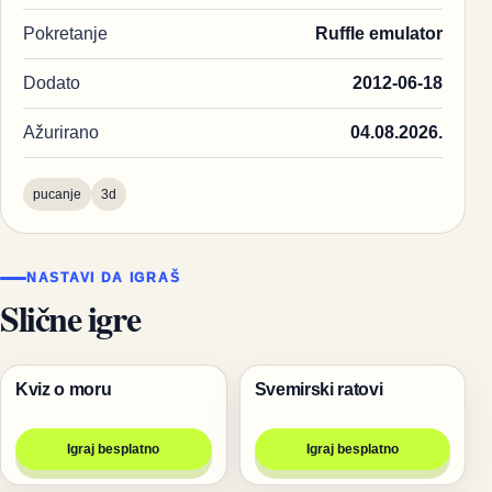
Pokretanje
Ruffle emulator
Dodato
2012-06-18
Ažurirano
04.08.2026.
pucanje
3d
NASTAVI DA IGRAŠ
Slične igre
Kviz o moru
Svemirski ratovi
Igre
Pucanje
Igraj besplatno
Igraj besplatno