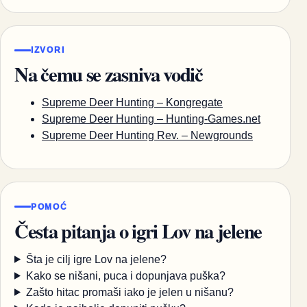
IZVORI
Na čemu se zasniva vodič
Supreme Deer Hunting – Kongregate
Supreme Deer Hunting – Hunting-Games.net
Supreme Deer Hunting Rev. – Newgrounds
POMOĆ
Česta pitanja o igri Lov na jelene
Šta je cilj igre Lov na jelene?
Kako se nišani, puca i dopunjava puška?
Zašto hitac promaši iako je jelen u nišanu?