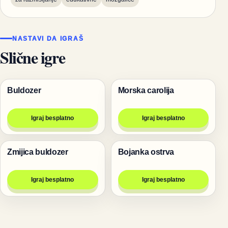
NASTAVI DA IGRAŠ
Slične igre
Buldozer
Morska carolija
Trke
Igre
Igraj besplatno
Igraj besplatno
Zmijica buldozer
Bojanka ostrva
Igre
Igre
Igraj besplatno
Igraj besplatno