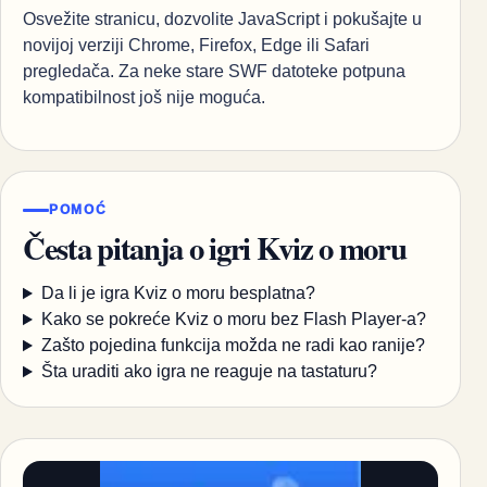
Osvežite stranicu, dozvolite JavaScript i pokušajte u
novijoj verziji Chrome, Firefox, Edge ili Safari
pregledača. Za neke stare SWF datoteke potpuna
kompatibilnost još nije moguća.
POMOĆ
Česta pitanja o igri Kviz o moru
Da li je igra Kviz o moru besplatna?
Kako se pokreće Kviz o moru bez Flash Player-a?
Zašto pojedina funkcija možda ne radi kao ranije?
Šta uraditi ako igra ne reaguje na tastaturu?