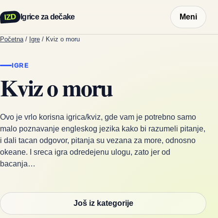
IZD
Igrice za dečake
Meni
Početna
/
Igre
/
Kviz o moru
IGRE
Kviz o moru
Ovo je vrlo korisna igrica/kviz, gde vam je potrebno samo
malo poznavanje engleskog jezika kako bi razumeli pitanje,
i dali tacan odgovor, pitanja su vezana za more, odnosno
okeane. I sreca igra odredejenu ulogu, zato jer od
bacanja…
Još iz kategorije