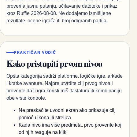
proverila javnu putanju, učitavanje datoteke i prikaz
kroz Ruffle 2026-08-08. Ne dodajemo izmišljene
rezultate, ocene igrača ili broj odigranih partija.
PRAKTIČAN VODIČ
Kako pristupiti prvom nivou
Opšta kategorija sadrži platforme, logičke igre, arkade
i kratke avanture. Najpre utvrdite cilj prvog nivoa i
proverite da li igra koristi miš, tastaturu ili kombinaciju
obe vrste kontrole.
Ne preskačite uvodni ekran ako prikazuje cilj
pomoću ikona ili strelica.
Kada nivo ima više predmeta, prvo proverite koji
od njih reaguje na klik.