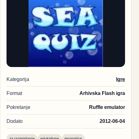
Kategorija
Igre
Format
Arhivska Flash igra
Pokretanje
Ruffle emulator
Dodato
2012-06-04
za razmisljanje
edukativne
mozgalice