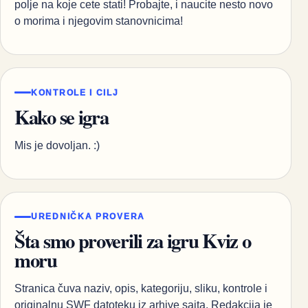
polje na koje cete stati! Probajte, i naucite nesto novo
o morima i njegovim stanovnicima!
KONTROLE I CILJ
Kako se igra
Mis je dovoljan. :)
UREDNIČKA PROVERA
Šta smo proverili za igru Kviz o
moru
Stranica čuva naziv, opis, kategoriju, sliku, kontrole i
originalnu SWF datoteku iz arhive sajta. Redakcija je