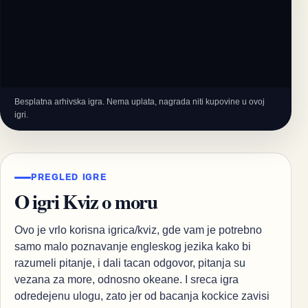
Besplatna arhivska igra. Nema uplata, nagrada niti kupovine u ovoj
igri.
PREGLED IGRE
O igri Kviz o moru
Ovo je vrlo korisna igrica/kviz, gde vam je potrebno
samo malo poznavanje engleskog jezika kako bi
razumeli pitanje, i dali tacan odgovor, pitanja su
vezana za more, odnosno okeane. I sreca igra
odredejenu ulogu, zato jer od bacanja kockice zavisi