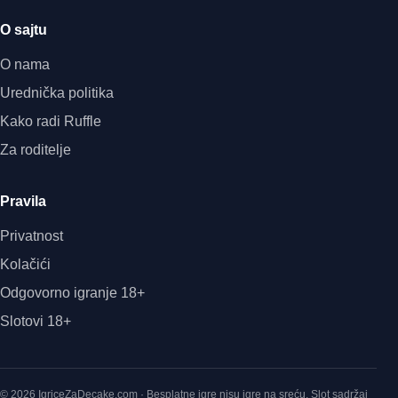
O sajtu
O nama
Urednička politika
Kako radi Ruffle
Za roditelje
Pravila
Privatnost
Kolačići
Odgovorno igranje 18+
Slotovi 18+
© 2026 IgriceZaDecake.com · Besplatne igre nisu igre na sreću. Slot sadržaj