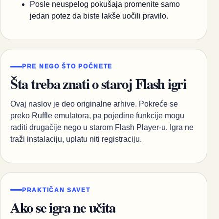
Posle neuspelog pokušaja promenite samo
jedan potez da biste lakše uočili pravilo.
PRE NEGO ŠTO POČNETE
Šta treba znati o staroj Flash igri
Ovaj naslov je deo originalne arhive. Pokreće se
preko Ruffle emulatora, pa pojedine funkcije mogu
raditi drugačije nego u starom Flash Player-u. Igra ne
traži instalaciju, uplatu niti registraciju.
PRAKTIČAN SAVET
Ako se igra ne učita