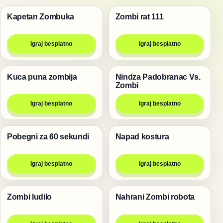
Kapetan Zombuka
Zombi rat 111
Pucanje
Pucanje
Igraj besplatno
Igraj besplatno
Kuca puna zombija
Nindza Padobranac Vs.
Pucanje
Igre
Zombi
Igraj besplatno
Igraj besplatno
Pobegni za 60 sekundi
Napad kostura
Igre
Pucanje
Igraj besplatno
Igraj besplatno
Zombi ludilo
Nahrani Zombi robota
Pucanje
Igre