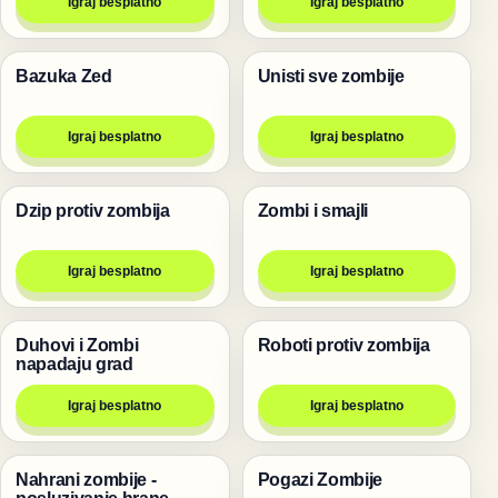
Igraj besplatno
Igraj besplatno
Bazuka Zed
Unisti sve zombije
Pucanje
Pucanje
Igraj besplatno
Igraj besplatno
Dzip protiv zombija
Zombi i smajli
Pucanje
Pucanje
Igraj besplatno
Igraj besplatno
Duhovi i Zombi
Roboti protiv zombija
Igre
Igre
napadaju grad
Igraj besplatno
Igraj besplatno
Nahrani zombije -
Pogazi Zombije
Igre
Igre
posluzivanje hrane