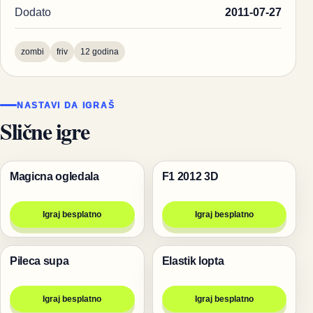
Dodato
2011-07-27
zombi
friv
12 godina
NASTAVI DA IGRAŠ
Slične igre
Magicna ogledala
F1 2012 3D
Igre
Trke
Igraj besplatno
Igraj besplatno
Pileca supa
Elastik lopta
Igre
Igre
Igraj besplatno
Igraj besplatno