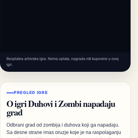
Besplatna arhivska igra. Nema uplata, nagrada niti kupovine u ovoj
igri.
PREGLED IGRE
O igri Duhovi i Zombi napadaju
grad
Odbrani grad od zombija i duhova koji ga napadaju.
Sa desne strane imas oruzje koje je na raspolaganju