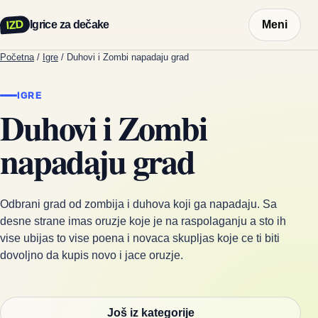
IZD
Igrice za dečake
Meni
Početna
/
Igre
/
Duhovi i Zombi napadaju grad
IGRE
Duhovi i Zombi
napadaju grad
Odbrani grad od zombija i duhova koji ga napadaju. Sa
desne strane imas oruzje koje je na raspolaganju a sto ih
vise ubijas to vise poena i novaca skupljas koje ce ti biti
dovoljno da kupis novo i jace oruzje.
Još iz kategorije