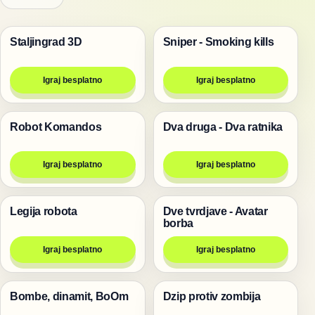
Staljingrad 3D
Sniper - Smoking kills
Pucanje
Pucanje
Igraj besplatno
Igraj besplatno
Robot Komandos
Dva druga - Dva ratnika
Pucanje
Igre za dvoje
Igraj besplatno
Igraj besplatno
Legija robota
Dve tvrdjave - Avatar
Pucanje
Igre za dvoje
borba
Igraj besplatno
Igraj besplatno
Bombe, dinamit, BoOm
Dzip protiv zombija
Pucanje
Pucanje