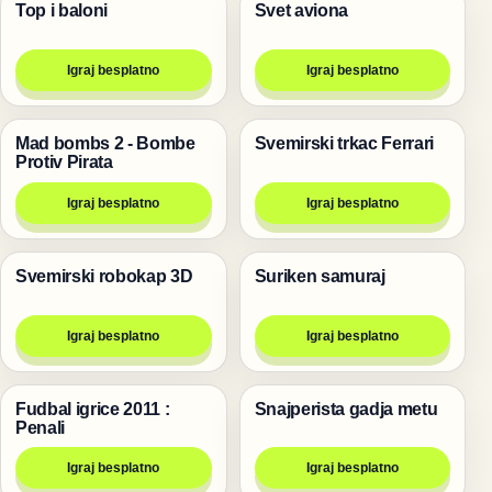
Top i baloni
Svet aviona
Pucanje
Igre za dvoje
Igraj besplatno
Igraj besplatno
Mad bombs 2 - Bombe
Svemirski trkac Ferrari
Igre
Trke
Protiv Pirata
Igraj besplatno
Igraj besplatno
Svemirski robokap 3D
Suriken samuraj
Pucanje
Pucanje
Igraj besplatno
Igraj besplatno
Fudbal igrice 2011 :
Snajperista gadja metu
Igre
Pucanje
Penali
Igraj besplatno
Igraj besplatno