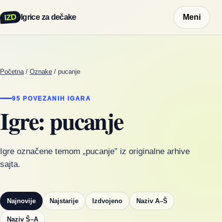
IZD
Igrice za dečake
Meni
Početna
/
Oznake
/
pucanje
95 POVEZANIH IGARA
Igre: pucanje
Igre označene temom „pucanje” iz originalne arhive
sajta.
Najnovije
Najstarije
Izdvojeno
Naziv A–Š
Naziv Š–A