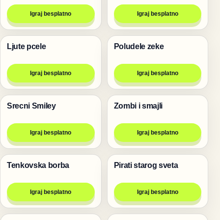
Igraj besplatno
Igraj besplatno
Ljute pcele
Poludele zeke
Pucanje
Pucanje
Igraj besplatno
Igraj besplatno
Srecni Smiley
Zombi i smajli
Igre
Pucanje
Igraj besplatno
Igraj besplatno
Tenkovska borba
Pirati starog sveta
Igre za dvoje
Pucanje
Igraj besplatno
Igraj besplatno