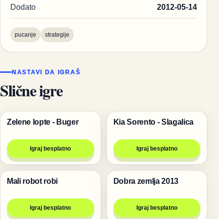
Dodato
2012-05-14
pucanje
strategije
NASTAVI DA IGRAŠ
Slične igre
Zelene lopte - Buger
Kia Sorento - Slagalica
Igre za dvoje
Igre
Igraj besplatno
Igraj besplatno
Mali robot robi
Dobra zemlja 2013
Igre
Igre
Igraj besplatno
Igraj besplatno