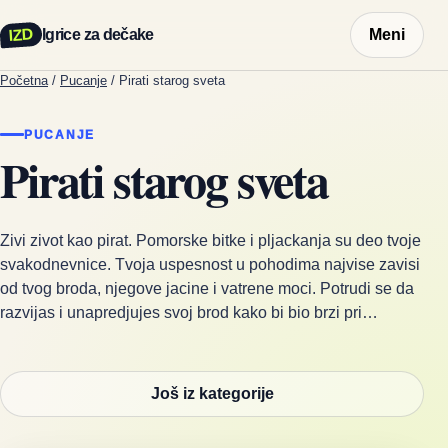
IZD
Igrice za dečake
Meni
Početna
/
Pucanje
/
Pirati starog sveta
PUCANJE
Pirati starog sveta
Zivi zivot kao pirat. Pomorske bitke i pljackanja su deo tvoje
svakodnevnice. Tvoja uspesnost u pohodima najvise zavisi
od tvog broda, njegove jacine i vatrene moci. Potrudi se da
razvijas i unapredjujes svoj brod kako bi bio brzi pri…
Još iz kategorije