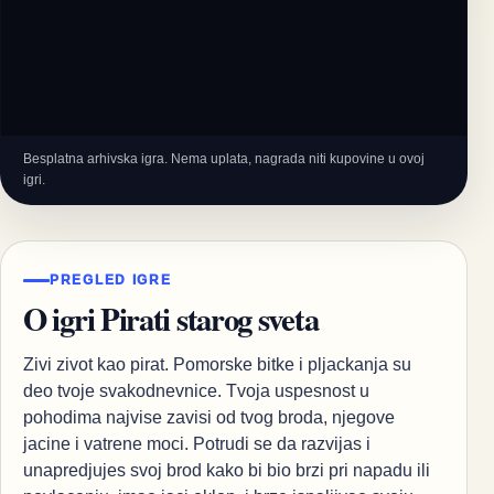
Besplatna arhivska igra. Nema uplata, nagrada niti kupovine u ovoj
igri.
PREGLED IGRE
O igri Pirati starog sveta
Zivi zivot kao pirat. Pomorske bitke i pljackanja su
deo tvoje svakodnevnice. Tvoja uspesnost u
pohodima najvise zavisi od tvog broda, njegove
jacine i vatrene moci. Potrudi se da razvijas i
unapredjujes svoj brod kako bi bio brzi pri napadu ili