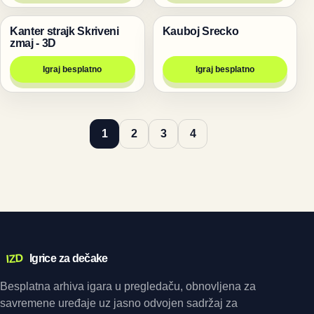
Kanter strajk Skriveni
Kauboj Srecko
Pucanje
Pucanje
zmaj - 3D
Igraj besplatno
Igraj besplatno
1
2
3
4
IZD
Igrice za dečake
Besplatna arhiva igara u pregledaču, obnovljena za
savremene uređaje uz jasno odvojen sadržaj za