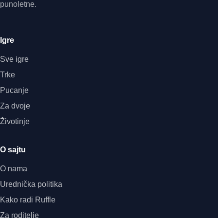
punoletne.
Igre
Sve igre
Trke
Pucanje
Za dvoje
Životinje
O sajtu
O nama
Urednička politika
Kako radi Ruffle
Za roditelje