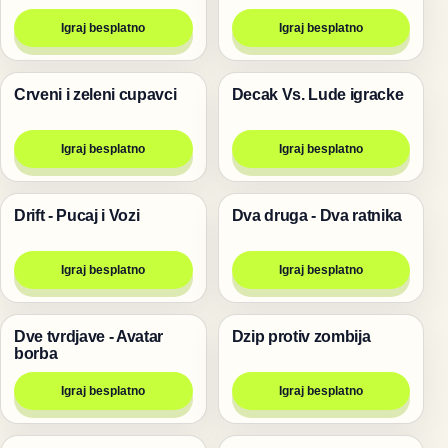
Igraj besplatno
Igraj besplatno
Crveni i zeleni cupavci
Decak Vs. Lude igracke
Pucanje
Pucanje
Igraj besplatno
Igraj besplatno
Drift - Pucaj i Vozi
Dva druga - Dva ratnika
Trke
Igre za dvoje
Igraj besplatno
Igraj besplatno
Dve tvrdjave - Avatar
Dzip protiv zombija
Igre za dvoje
Pucanje
borba
Igraj besplatno
Igraj besplatno