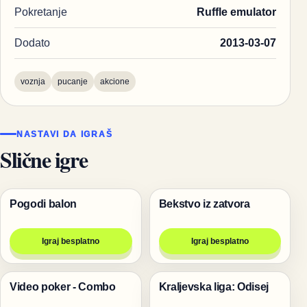
Pokretanje
Ruffle emulator
Dodato
2013-03-07
voznja
pucanje
akcione
NASTAVI DA IGRAŠ
Slične igre
Pogodi balon
Bekstvo iz zatvora
Igre
Igre
Igraj besplatno
Igraj besplatno
Video poker - Combo
Kraljevska liga: Odisej
Igre
Igre