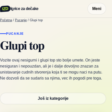
IZD
Igrice za dečake
Meni
Početna
/
Pucanje
/
Glupi top
PUCANJE
Glupi top
Vozite ovaj nesigurni i glupi top sto bolje umete. On jeste
nesiguran i nepouzdan, ali je i dalje dovoljno znazan za
unistavanje cudnih stvorenja koja ti se mogu naci na putu.
Ne dozvoli da se sudaris sa njima, vec ih pogodi pre toga.
Još iz kategorije