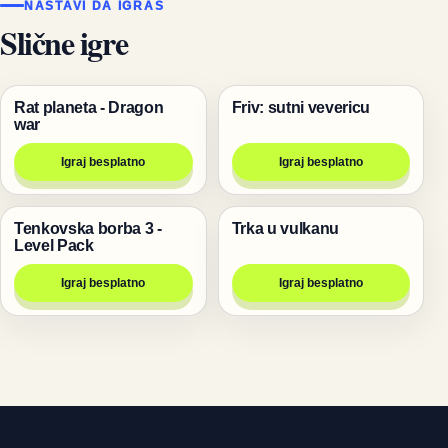
NASTAVI DA IGRAŠ
Slične igre
Rat planeta - Dragon
Friv: sutni vevericu
Igre
Životinje
war
Igraj besplatno
Igraj besplatno
Tenkovska borba 3 -
Trka u vulkanu
Pucanje
Igre
Level Pack
Igraj besplatno
Igraj besplatno