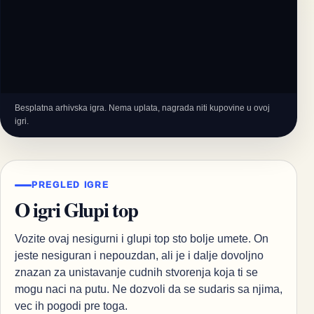
Besplatna arhivska igra. Nema uplata, nagrada niti kupovine u ovoj
igri.
PREGLED IGRE
O igri Glupi top
Vozite ovaj nesigurni i glupi top sto bolje umete. On
jeste nesiguran i nepouzdan, ali je i dalje dovoljno
znazan za unistavanje cudnih stvorenja koja ti se
mogu naci na putu. Ne dozvoli da se sudaris sa njima,
vec ih pogodi pre toga.