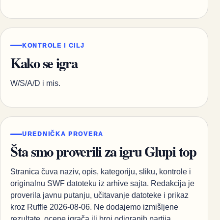
KONTROLE I CILJ
Kako se igra
W/S/A/D i mis.
UREDNIČKA PROVERA
Šta smo proverili za igru Glupi top
Stranica čuva naziv, opis, kategoriju, sliku, kontrole i
originalnu SWF datoteku iz arhive sajta. Redakcija je
proverila javnu putanju, učitavanje datoteke i prikaz
kroz Ruffle 2026-08-06. Ne dodajemo izmišljene
rezultate, ocene igrača ili broj odigranih partija.