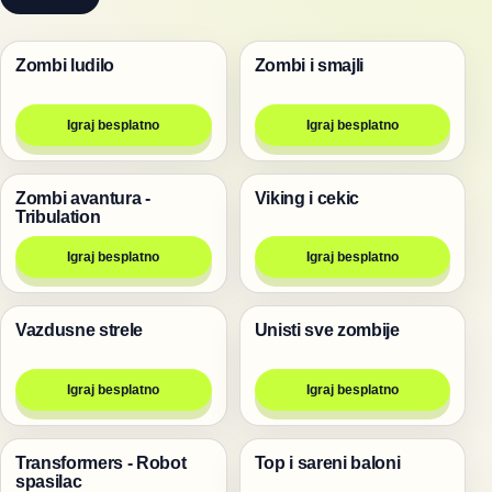
Zombi ludilo
Zombi i smajli
Pucanje
Pucanje
Igraj besplatno
Igraj besplatno
Zombi avantura -
Viking i cekic
Pucanje
Pucanje
Tribulation
Igraj besplatno
Igraj besplatno
Vazdusne strele
Unisti sve zombije
Pucanje
Pucanje
Igraj besplatno
Igraj besplatno
Transformers - Robot
Top i sareni baloni
Igre
Pucanje
spasilac