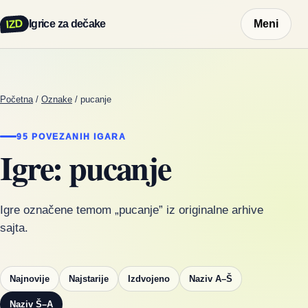
IZD
Igrice za dečake
Meni
Početna
/
Oznake
/
pucanje
95 POVEZANIH IGARA
Igre: pucanje
Igre označene temom „pucanje” iz originalne arhive
sajta.
Najnovije
Najstarije
Izdvojeno
Naziv A–Š
Naziv Š–A