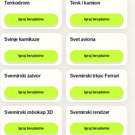
Tenkodrom
Tenk i kamion
Pucanje
Pucanje
Igraj besplatno
Igraj besplatno
Svinje kamikaze
Svet aviona
Pucanje
Igre za dvoje
Igraj besplatno
Igraj besplatno
Svemirski zatvor
Svemirski trkac Ferrari
Pucanje
Trke
Igraj besplatno
Igraj besplatno
Svemirski robokap 3D
Svemirski rendzer
Pucanje
Pucanje
Igraj besplatno
Igraj besplatno