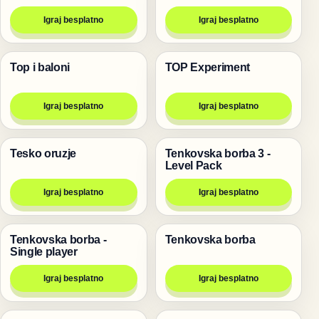
Igraj besplatno
Igraj besplatno
Top i baloni
TOP Experiment
Pucanje
Pucanje
Igraj besplatno
Igraj besplatno
Tesko oruzje
Tenkovska borba 3 -
Pucanje
Pucanje
Level Pack
Igraj besplatno
Igraj besplatno
Tenkovska borba -
Tenkovska borba
Pucanje
Igre za dvoje
Single player
Igraj besplatno
Igraj besplatno