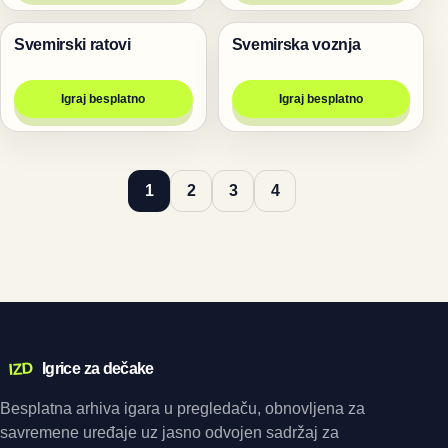
Svemirski ratovi
Svemirska voznja
Pucanje
Trke
Igraj besplatno
Igraj besplatno
1
2
3
4
IZD
Igrice za dečake
Besplatna arhiva igara u pregledaču, obnovljena za
savremene uređaje uz jasno odvojen sadržaj za