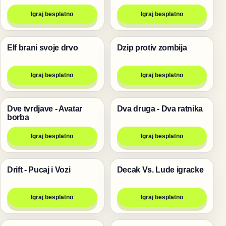
Igraj besplatno
Igraj besplatno
Elf brani svoje drvo
Dzip protiv zombija
Pucanje
Pucanje
Igraj besplatno
Igraj besplatno
Dve tvrdjave - Avatar
Dva druga - Dva ratnika
Igre za dvoje
Igre za dvoje
borba
Igraj besplatno
Igraj besplatno
Drift - Pucaj i Vozi
Decak Vs. Lude igracke
Trke
Pucanje
Igraj besplatno
Igraj besplatno