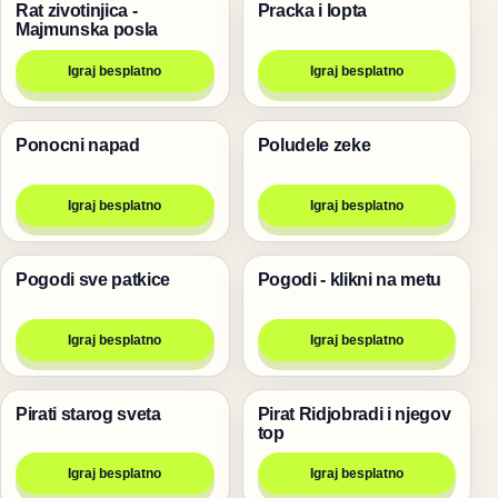
Rat zivotinjica -
Pracka i lopta
Životinje
Pucanje
Majmunska posla
Igraj besplatno
Igraj besplatno
Ponocni napad
Poludele zeke
Pucanje
Pucanje
Igraj besplatno
Igraj besplatno
Pogodi sve patkice
Pogodi - klikni na metu
Pucanje
Pucanje
Igraj besplatno
Igraj besplatno
Pirati starog sveta
Pirat Ridjobradi i njegov
Pucanje
Pucanje
top
Igraj besplatno
Igraj besplatno