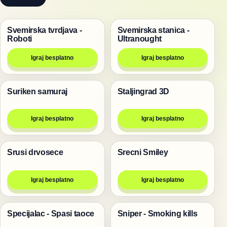
Svemirska tvrdjava -
Svemirska stanica -
Pucanje
Pucanje
Roboti
Ultranought
Igraj besplatno
Igraj besplatno
Suriken samuraj
Staljingrad 3D
Pucanje
Pucanje
Igraj besplatno
Igraj besplatno
Srusi drvosece
Srecni Smiley
Igre
Igre
Igraj besplatno
Igraj besplatno
Specijalac - Spasi taoce
Sniper - Smoking kills
Pucanje
Pucanje