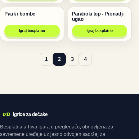
Pauk i bombe
Parabola top - Pronadji
Životinje
Pucanje
ugao
Igraj besplatno
Igraj besplatno
1
2
3
4
IZD
Igrice za dečake
Besplatna arhiva igara u pregledaču, obnovljena za
savremene uređaje uz jasno odvojen sadržaj za