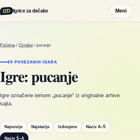
IZD
Igrice za dečake
Meni
Početna
/
Oznake
/
pucanje
95 POVEZANIH IGARA
Igre: pucanje
Igre označene temom „pucanje” iz originalne arhive
sajta.
Najnovije
Najstarije
Izdvojeno
Naziv A–Š
Naziv Š–A