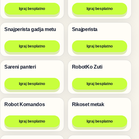
Igraj besplatno
Igraj besplatno
Snajperista gadja metu
Snajperista
Pucanje
Pucanje
Igraj besplatno
Igraj besplatno
Sareni panteri
RobotKo Zuti
Pucanje
Pucanje
Igraj besplatno
Igraj besplatno
Robot Komandos
Rikoset metak
Pucanje
Pucanje
Igraj besplatno
Igraj besplatno