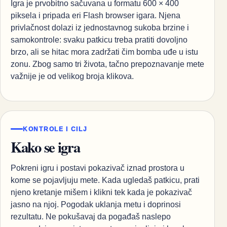
Igra je prvobitno sačuvana u formatu 600 × 400
piksela i pripada eri Flash browser igara. Njena
privlačnost dolazi iz jednostavnog sukoba brzine i
samokontrole: svaku patkicu treba pratiti dovoljno
brzo, ali se hitac mora zadržati čim bomba uđe u istu
zonu. Zbog samo tri života, tačno prepoznavanje mete
važnije je od velikog broja klikova.
KONTROLE I CILJ
Kako se igra
Pokreni igru i postavi pokazivač iznad prostora u
kome se pojavljuju mete. Kada ugledaš patkicu, prati
njeno kretanje mišem i klikni tek kada je pokazivač
jasno na njoj. Pogodak uklanja metu i doprinosi
rezultatu. Ne pokušavaj da pogađaš naslepo