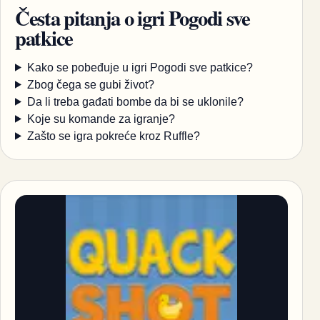
Česta pitanja o igri Pogodi sve
patkice
Kako se pobeđuje u igri Pogodi sve patkice?
Zbog čega se gubi život?
Da li treba gađati bombe da bi se uklonile?
Koje su komande za igranje?
Zašto se igra pokreće kroz Ruffle?