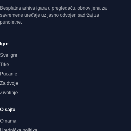
Besplatna arhiva igara u pregledaču, obnovljena za
savremene uređaje uz jasno odvojen sadržaj za
punoletne.
Igre
Sve igre
Trke
Pucanje
Za dvoje
Životinje
O sajtu
O nama
Urednička politika