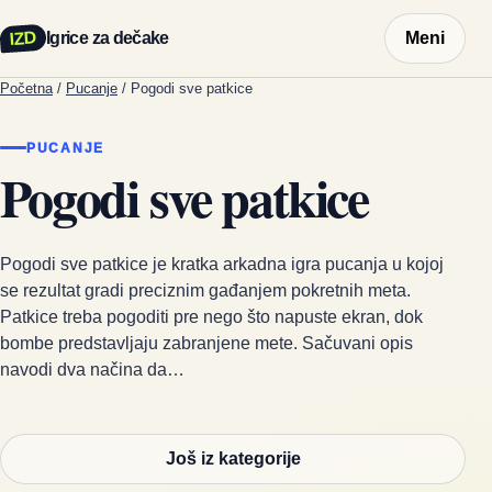
IZD
Igrice za dečake
Meni
Početna
/
Pucanje
/
Pogodi sve patkice
PUCANJE
Pogodi sve patkice
Pogodi sve patkice je kratka arkadna igra pucanja u kojoj
se rezultat gradi preciznim gađanjem pokretnih meta.
Patkice treba pogoditi pre nego što napuste ekran, dok
bombe predstavljaju zabranjene mete. Sačuvani opis
navodi dva načina da…
Još iz kategorije