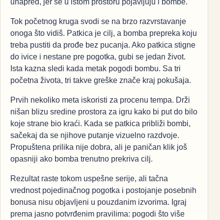
unapred, jer se u istom prostoru pojavljuju i bombe.
Tok početnog kruga svodi se na brzo razvrstavanje
onoga što vidiš. Patkica je cilj, a bomba prepreka koju
treba pustiti da prođe bez pucanja. Ako patkica stigne
do ivice i nestane pre pogotka, gubi se jedan život.
Ista kazna sledi kada metak pogodi bombu. Sa tri
početna života, tri takve greške znače kraj pokušaja.
Prvih nekoliko meta iskoristi za procenu tempa. Drži
nišan blizu sredine prostora za igru kako bi put do bilo
koje strane bio kraći. Kada se patkica približi bombi,
sačekaj da se njihove putanje vizuelno razdvoje.
Propuštena prilika nije dobra, ali je paničan klik još
opasniji ako bomba trenutno prekriva cilj.
Rezultat raste tokom uspešne serije, ali tačna
vrednost pojedinačnog pogotka i postojanje posebnih
bonusa nisu objavljeni u pouzdanim izvorima. Igraj
prema jasno potvrđenim pravilima: pogodi što više