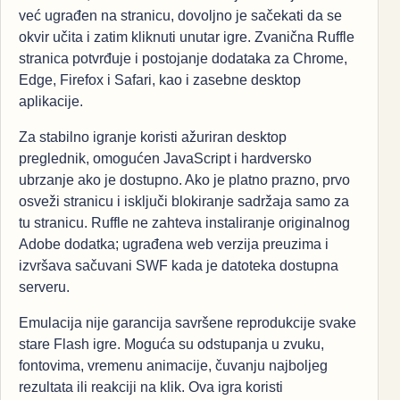
već ugrađen na stranicu, dovoljno je sačekati da se
okvir učita i zatim kliknuti unutar igre. Zvanična Ruffle
stranica potvrđuje i postojanje dodataka za Chrome,
Edge, Firefox i Safari, kao i zasebne desktop
aplikacije.
Za stabilno igranje koristi ažuriran desktop
preglednik, omogućen JavaScript i hardversko
ubrzanje ako je dostupno. Ako je platno prazno, prvo
osveži stranicu i isključi blokiranje sadržaja samo za
tu stranicu. Ruffle ne zahteva instaliranje originalnog
Adobe dodatka; ugrađena web verzija preuzima i
izvršava sačuvani SWF kada je datoteka dostupna
serveru.
Emulacija nije garancija savršene reprodukcije svake
stare Flash igre. Moguća su odstupanja u zvuku,
fontovima, vremenu animacije, čuvanju najboljeg
rezultata ili reakciji na klik. Ova igra koristi