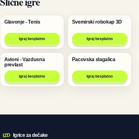
Slične igre
Glavonje - Tenis
Svemirski robokap 3D
Igre
Pucanje
Igraj besplatno
Igraj besplatno
Avioni - Vazdusna
Pacovska slagalica
Igre
Životinje
prevlast
Igraj besplatno
Igraj besplatno
IZD
Igrice za dečake