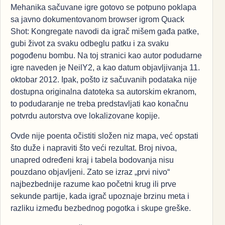
Mehanika sačuvane igre gotovo se potpuno poklapa
sa javno dokumentovanom browser igrom Quack
Shot: Kongregate navodi da igrač mišem gađa patke,
gubi život za svaku odbeglu patku i za svaku
pogođenu bombu. Na toj stranici kao autor podudarne
igre naveden je NeilY2, a kao datum objavljivanja 11.
oktobar 2012. Ipak, pošto iz sačuvanih podataka nije
dostupna originalna datoteka sa autorskim ekranom,
to podudaranje ne treba predstavljati kao konačnu
potvrdu autorstva ove lokalizovane kopije.
Ovde nije poenta očistiti složen niz mapa, već opstati
što duže i napraviti što veći rezultat. Broj nivoa,
unapred određeni kraj i tabela bodovanja nisu
pouzdano objavljeni. Zato se izraz „prvi nivo“
najbezbednije razume kao početni krug ili prve
sekunde partije, kada igrač upoznaje brzinu meta i
razliku između bezbednog pogotka i skupe greške.