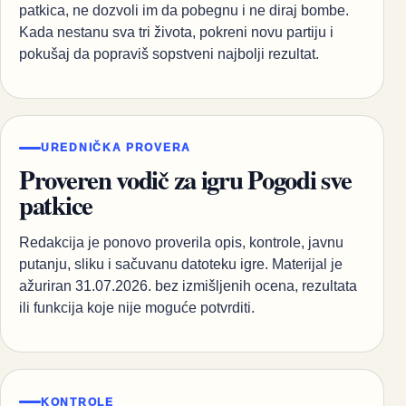
patkica, ne dozvoli im da pobegnu i ne diraj bombe.
Kada nestanu sva tri života, pokreni novu partiju i
pokušaj da popraviš sopstveni najbolji rezultat.
UREDNIČKA PROVERA
Proveren vodič za igru Pogodi sve
patkice
Redakcija je ponovo proverila opis, kontrole, javnu
putanju, sliku i sačuvanu datoteku igre. Materijal je
ažuriran 31.07.2026. bez izmišljenih ocena, rezultata
ili funkcija koje nije moguće potvrditi.
KONTROLE