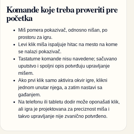
Komande koje treba proveriti pre
početka
Miš pomera pokazivač, odnosno nišan, po
prostoru za igru.
Levi klik miša ispaljuje hitac na mesto na kome
se nalazi pokazivač.
Tastaturne komande nisu navedene; sačuvano
uputstvo i spoljni opis potvrđuju upravljanje
mišem.
Ako prvi klik samo aktivira okvir igre, klikni
jednom unutar njega, a zatim nastavi sa
gađanjem.
Na telefonu ili tabletu dodir može oponašati klik,
ali igra je projektovana za preciznost miša i
takvo upravljanje nije zvanično potvrđeno.