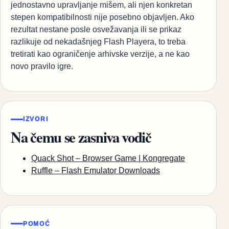
jednostavno upravljanje mišem, ali njen konkretan
stepen kompatibilnosti nije posebno objavljen. Ako
rezultat nestane posle osvežavanja ili se prikaz
razlikuje od nekadašnjeg Flash Playera, to treba
tretirati kao ograničenje arhivske verzije, a ne kao
novo pravilo igre.
IZVORI
Na čemu se zasniva vodič
Quack Shot – Browser Game | Kongregate
Ruffle – Flash Emulator Downloads
POMOĆ