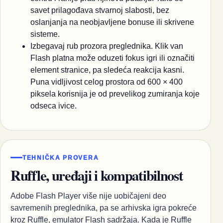
savet prilagođava stvarnoj slabosti, bez
oslanjanja na neobjavljene bonuse ili skrivene
sisteme.
Izbegavaj rub prozora preglednika. Klik van
Flash platna može oduzeti fokus igri ili označiti
element stranice, pa sledeća reakcija kasni.
Puna vidljivost celog prostora od 600 × 400
piksela korisnija je od prevelikog zumiranja koje
odseca ivice.
TEHNIČKA PROVERA
Ruffle, uređaji i kompatibilnost
Adobe Flash Player više nije uobičajeni deo
savremenih preglednika, pa se arhivska igra pokreće
kroz Ruffle, emulator Flash sadržaja. Kada je Ruffle