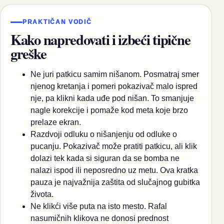
PRAKTIČAN VODIČ
Kako napredovati i izbeći tipične
greške
Ne juri patkicu samim nišanom. Posmatraj smer
njenog kretanja i pomeri pokazivač malo ispred
nje, pa klikni kada uđe pod nišan. To smanjuje
nagle korekcije i pomaže kod meta koje brzo
prelaze ekran.
Razdvoji odluku o nišanjenju od odluke o
pucanju. Pokazivač može pratiti patkicu, ali klik
dolazi tek kada si siguran da se bomba ne
nalazi ispod ili neposredno uz metu. Ova kratka
pauza je najvažnija zaštita od slučajnog gubitka
života.
Ne klikći više puta na isto mesto. Rafal
nasumičnih klikova ne donosi prednost