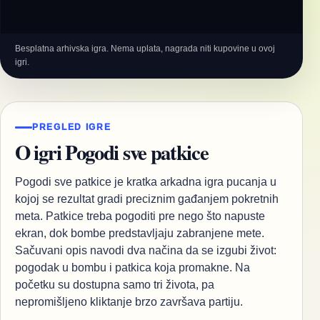
Besplatna arhivska igra. Nema uplata, nagrada niti kupovine u ovoj
igri.
PREGLED IGRE
O igri Pogodi sve patkice
Pogodi sve patkice je kratka arkadna igra pucanja u
kojoj se rezultat gradi preciznim gađanjem pokretnih
meta. Patkice treba pogoditi pre nego što napuste
ekran, dok bombe predstavljaju zabranjene mete.
Sačuvani opis navodi dva načina da se izgubi život:
pogodak u bombu i patkica koja promakne. Na
početku su dostupna samo tri života, pa
nepromišljeno kliktanje brzo završava partiju.