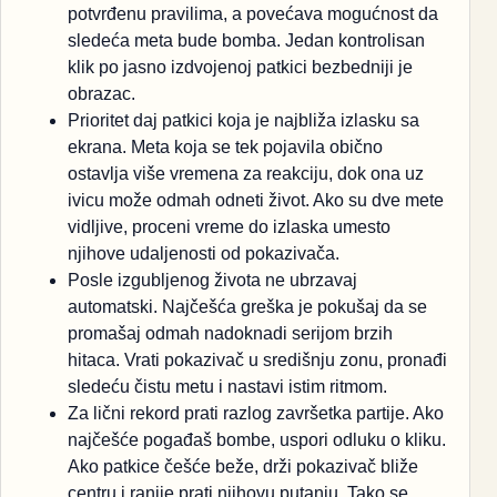
potvrđenu pravilima, a povećava mogućnost da
sledeća meta bude bomba. Jedan kontrolisan
klik po jasno izdvojenoj patkici bezbedniji je
obrazac.
Prioritet daj patkici koja je najbliža izlasku sa
ekrana. Meta koja se tek pojavila obično
ostavlja više vremena za reakciju, dok ona uz
ivicu može odmah odneti život. Ako su dve mete
vidljive, proceni vreme do izlaska umesto
njihove udaljenosti od pokazivača.
Posle izgubljenog života ne ubrzavaj
automatski. Najčešća greška je pokušaj da se
promašaj odmah nadoknadi serijom brzih
hitaca. Vrati pokazivač u središnju zonu, pronađi
sledeću čistu metu i nastavi istim ritmom.
Za lični rekord prati razlog završetka partije. Ako
najčešće pogađaš bombe, uspori odluku o kliku.
Ako patkice češće beže, drži pokazivač bliže
centru i ranije prati njihovu putanju. Tako se