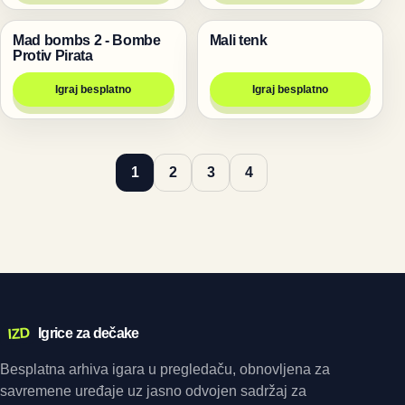
Mad bombs 2 - Bombe
Mali tenk
Igre
Pucanje
Protiv Pirata
Igraj besplatno
Igraj besplatno
1
2
3
4
IZD
Igrice za dečake
Besplatna arhiva igara u pregledaču, obnovljena za
savremene uređaje uz jasno odvojen sadržaj za