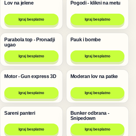
Lov na jelene
Pogodi - klikni na metu
Pucanje
Pucanje
Igraj besplatno
Igraj besplatno
Parabola top - Pronadji
Pauk i bombe
Pucanje
Životinje
ugao
Igraj besplatno
Igraj besplatno
Motor - Gun express 3D
Moderan lov na patke
Trke
Pucanje
Igraj besplatno
Igraj besplatno
Sareni panteri
Bunker odbrana -
Pucanje
Pucanje
Snipedown
Igraj besplatno
Igraj besplatno