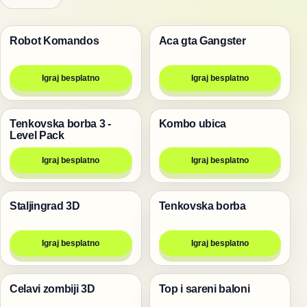
Robot Komandos
Aca gta Gangster
Pucanje
Pucanje
Igraj besplatno
Igraj besplatno
Tenkovska borba 3 -
Kombo ubica
Pucanje
Pucanje
Level Pack
Igraj besplatno
Igraj besplatno
Staljingrad 3D
Tenkovska borba
Pucanje
Igre za dvoje
Igraj besplatno
Igraj besplatno
Celavi zombiji 3D
Top i sareni baloni
Pucanje
Pucanje