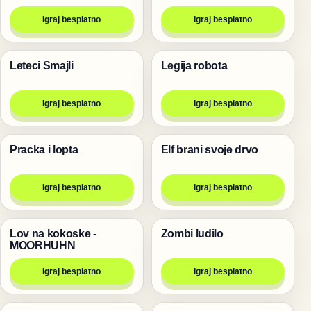
Igraj besplatno
Igraj besplatno
Leteci Smajli
Legija robota
Pucanje
Pucanje
Igraj besplatno
Igraj besplatno
Pracka i lopta
Elf brani svoje drvo
Pucanje
Pucanje
Igraj besplatno
Igraj besplatno
Lov na kokoske -
Zombi ludilo
Pucanje
Pucanje
MOORHUHN
Igraj besplatno
Igraj besplatno