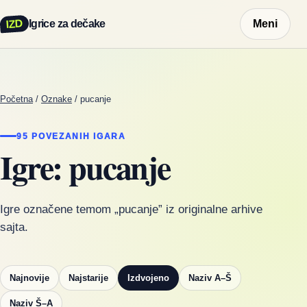
IZD
Igrice za dečake
Meni
Početna
/
Oznake
/
pucanje
95 POVEZANIH IGARA
Igre: pucanje
Igre označene temom „pucanje” iz originalne arhive
sajta.
Najnovije
Najstarije
Izdvojeno
Naziv A–Š
Naziv Š–A