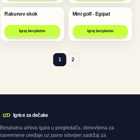
Rakunov skok
Mini golf - Egipat
Igre za dvoje
Igre za dvoje
Igraj besplatno
Igraj besplatno
1
2
IZD
Igrice za dečake
Besplatna arhiva igara u pregledaču, obnovljena za
savremene uređaje uz jasno odvojen sadržaj za