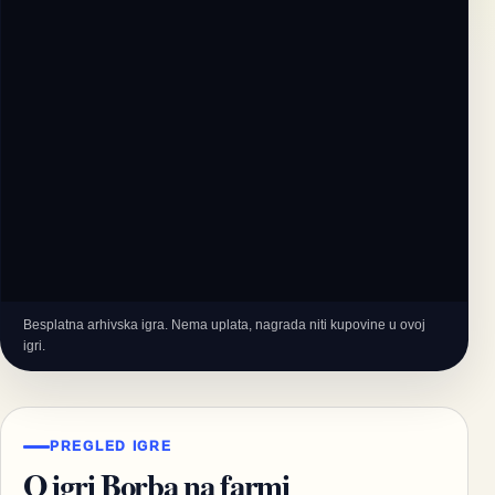
Besplatna arhivska igra. Nema uplata, nagrada niti kupovine u ovoj
igri.
PREGLED IGRE
O igri Borba na farmi