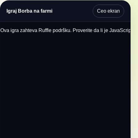
Ceo ekran
Igraj Borba na farmi
Ova igra zahteva Ruffle podršku. Proverite da li je JavaScript u