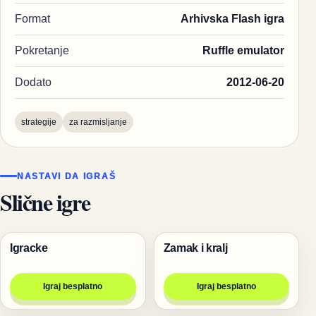
Format
Arhivska Flash igra
Pokretanje
Ruffle emulator
Dodato
2012-06-20
strategije
za razmisljanje
NASTAVI DA IGRAŠ
Slične igre
Igracke
Zamak i kralj
Igre
Igre
Igraj besplatno
Igraj besplatno