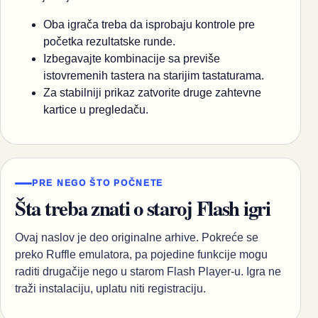
Oba igrača treba da isprobaju kontrole pre
početka rezultatske runde.
Izbegavajte kombinacije sa previše
istovremenih tastera na starijim tastaturama.
Za stabilniji prikaz zatvorite druge zahtevne
kartice u pregledaču.
PRE NEGO ŠTO POČNETE
Šta treba znati o staroj Flash igri
Ovaj naslov je deo originalne arhive. Pokreće se
preko Ruffle emulatora, pa pojedine funkcije mogu
raditi drugačije nego u starom Flash Player-u. Igra ne
traži instalaciju, uplatu niti registraciju.