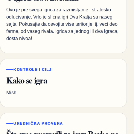
Ovo je pre svega igrica za razmisljanje i stratesko
odlucivanje. Vrlo je slicna igri Dva Kralja sa naseg
sajta. Pokusajte da osvojite vise teritorije, tj. veci deo
farme, od vaseg rivala. Igrica za jednog ili dva igraca,
dosta nivoa!
KONTROLE I CILJ
Kako se igra
Mish.
UREDNIČKA PROVERA