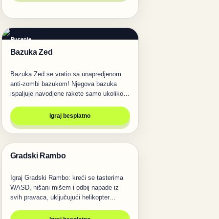
Pucanje
Bazuka Zed
Bazuka Zed se vratio sa unapredjenom
anti-zombi bazukom! Njegova bazuka
ispaljuje navodjene rakete samo ukoliko
je…
Igraj besplatno
Gradski Rambo
Pucanje
Igraj Gradski Rambo: kreći se tasterima
WASD, nišani mišem i odbij napade iz
svih pravaca, uključujući helikopter…