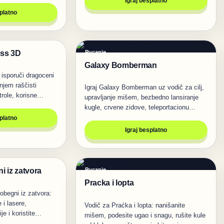
Igraj besplatno
splatno
ess 3D
Pucanje
Galaxy Bomberman
, isporuči dragoceni
njem raščisti
Igraj Galaxy Bomberman uz vodič za cilj,
trole, korisne…
upravljanje mišem, bezbedno lansiranje
kugle, crvene zidove, teleportacionu…
splatno
Igraj besplatno
i iz zatvora
Pucanje
Pracka i lopta
obegni iz zatvora:
 i lasere,
Vodič za Praćka i lopta: nanišanite
ije i koristite…
mišem, podesite ugao i snagu, rušite kule