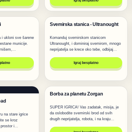
splatno
Igraj besplatno
i
Svemirska stanica - Ultranought
Pucanje
 i ukloni sve šarene
Komanduj svemirskom stanicom
estane municije.
Ultranought, i dominiraj svemirom, mnogo
e mišem,…
neprijatelja se krece oko tebe, odbijaj
sve…
splatno
Igraj besplatno
Borba za planetu Zorgan
Pucanje
pad
SUPER IGRICA! Vas zadatak, misija, je
da oslobodite svemirski brod od svih
u na stare igrice
drugih neprijatelja, robota, i na kraju…
ite se kroz
 prostor i…