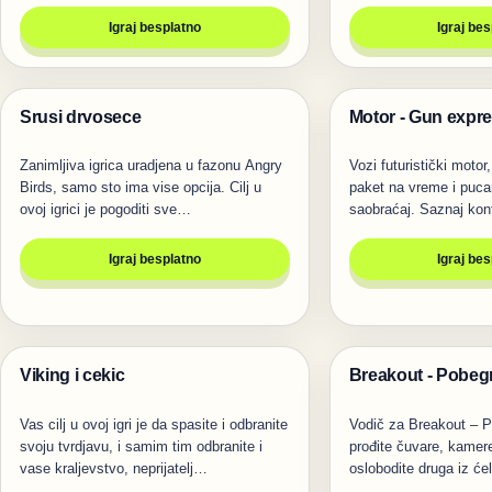
Igraj besplatno
Igraj be
Srusi drvosece
Motor - Gun expr
Igre
Trke
Zanimljiva igrica uradjena u fazonu Angry
Vozi futuristički motor
Birds, samo sto ima vise opcija. Cilj u
paket na vreme i puca
ovoj igrici je pogoditi sve…
saobraćaj. Saznaj kon
Igraj besplatno
Igraj be
Viking i cekic
Breakout - Pobegn
Pucanje
Igre
Vas cilj u ovoj igri je da spasite i odbranite
Vodič za Breakout – P
svoju tvrdjavu, i samim tim odbranite i
prođite čuvare, kamere
vase kraljevstvo, neprijatelj…
oslobodite druga iz ćel