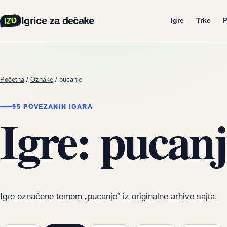
Igrice za dečake
IZD
Igre
Trke
P
Početna
/
Oznake
/
pucanje
95 POVEZANIH IGARA
Igre: pucanj
Igre označene temom „pucanje” iz originalne arhive sajta.