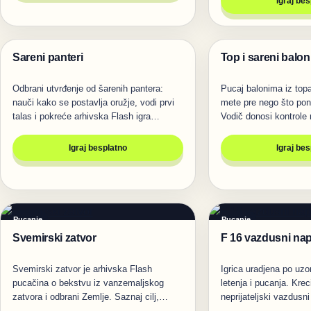
Igraj be
Sareni panteri
Top i sareni balon
Pucanje
Pucanje
Odbrani utvrđenje od šarenih pantera:
Pucaj balonima iz topa
nauči kako se postavlja oružje, vodi prvi
mete pre nego što pon
talas i pokreće arhivska Flash igra…
Vodič donosi kontrol
Igraj besplatno
Igraj be
Pucanje
Pucanje
Svemirski zatvor
F 16 vazdusni na
Svemirski zatvor je arhivska Flash
Igrica uradjena po uzor
pucačina o bekstvu iz vanzemaljskog
letenja i pucanja. Krec
zatvora i odbrani Zemlje. Saznaj cilj,…
neprijateljski vazdusni