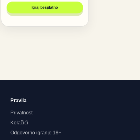
Igraj besplatno
Pravila
Privatnost
Kolačići
Odgovorno igranje 18+