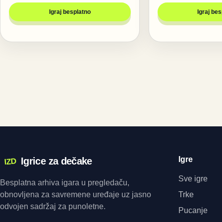
Igraj besplatno
Igraj be
Igre
Igrice za dečake
IZD
Sve igre
Besplatna arhiva igara u pregledaču,
obnovljena za savremene uređaje uz jasno
Trke
odvojen sadržaj za punoletne.
Pucanje