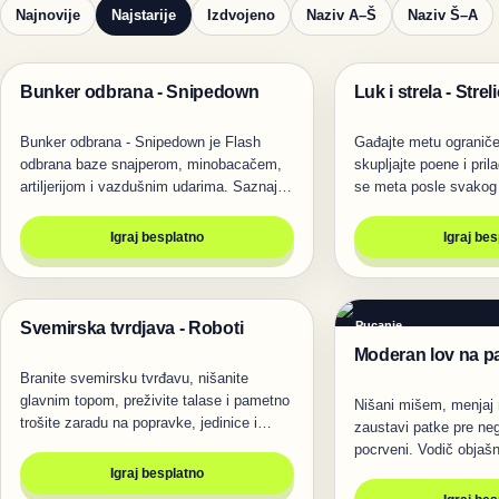
Najnovije
Najstarije
Izdvojeno
Naziv A–Š
Naziv Š–A
Bunker odbrana - Snipedown
Luk i strela - Stre
Pucanje
Pucanje
Bunker odbrana - Snipedown je Flash
Gađajte metu ograniče
odbrana baze snajperom, minobacačem,
skupljajte poene i pril
artiljerijom i vazdušnim udarima. Saznaj…
se meta posle svako
Igraj besplatno
Igraj be
Svemirska tvrdjava - Roboti
Pucanje
Pucanje
Moderan lov na p
Branite svemirsku tvrđavu, nišanite
glavnim topom, preživite talase i pametno
Nišani mišem, menjaj 
trošite zaradu na popravke, jedinice i…
zaustavi patke pre ne
pocrveni. Vodič objašn
taktiku…
Igraj besplatno