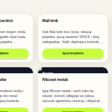
licarstvo
Mali tenk
Pucanje
nim brojem strela,
Vodi Mali tenk kroz nivoe, rešavaj
agodite nišan kada
prepreke, pucaj tasterom SPACE i biraj
g pogotka…
nadogradnje. Vodič objašnjava kontrole,…
splatno
Igraj besplatno
Pucanje
atke
Rikoset metak
moderno oružje i
Igraj Rikoset metak i nauči kako da
go što merač
nišaniš, koristiš odbijanje od zidova,
java kontrole,
sačuvaš ograničenu municiju i otključaš…