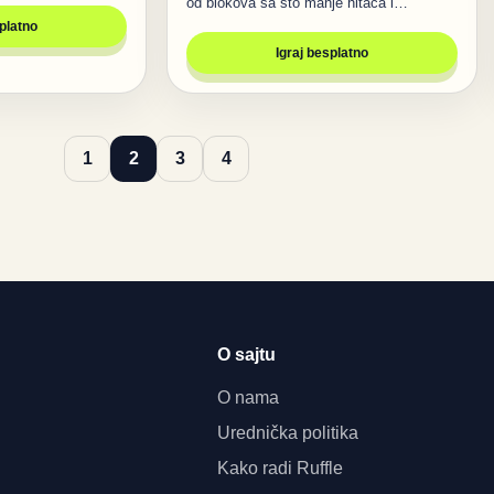
od blokova sa što manje hitaca i…
splatno
Igraj besplatno
1
2
3
4
O sajtu
O nama
Urednička politika
Kako radi Ruffle