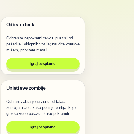
Odbrani tenk
Pucanje
Odbranite nepokretni tenk u pustinji od
pešadije i oklopnih vozila; naučite kontrole
mišem, prioritete meta i…
Igraj besplatno
Unisti sve zombije
Pucanje
Odbrani zabranjenu zonu od talasa
zombija, nauči kako počinje partija, koje
greške vode porazu i kako pokrenuti
ovu…
Igraj besplatno