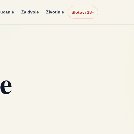
ucanje
Za dvoje
Životinje
Slotovi 18+
e