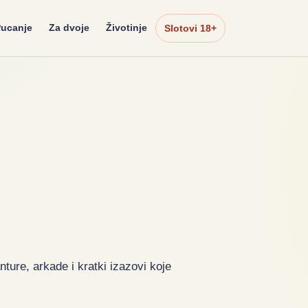
ucanje
Za dvoje
Životinje
Slotovi 18+
anture, arkade i kratki izazovi koje