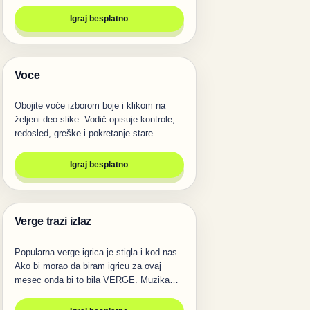
Igraj besplatno
Voce
Igre
Obojite voće izborom boje i klikom na
željeni deo slike. Vodič opisuje kontrole,
redosled, greške i pokretanje stare…
Igraj besplatno
Verge trazi izlaz
Igre
Popularna verge igrica je stigla i kod nas.
Ako bi morao da biram igricu za ovaj
mesec onda bi to bila VERGE. Muzika…