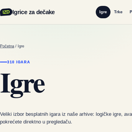
Igrice za dečake
IZD
Igre
Trke
P
Početna
/
Igre
310 IGARA
Igre
Veliki izbor besplatnih igara iz naše arhive: logičke igre, av
pokrećete direktno u pregledaču.