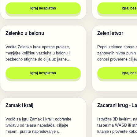
Igraj besplatno
Igraj be
Zelenko u balonu
Zeleni stvor
Igre
Igre
Vodite Zelenka kroz opasne prolaze,
Popni zelenog stvora 
menjajte količinu vazduha u balonu i
zahtevnih nivoa punih
bezbedno stignite do cilja uz jasne…
donosi proverene cilje
Igraj besplatno
Igraj be
Zamak i kralj
Zacarani krug - La
Igre
Igre
Vodič za igru Zamak i kralj: odbranite
Istražite 3D lavirint, n
tvrđavu od talasa napadača, ciljajte
tasterima WASD ili str
mišem, pratite napredovanje i…
lutanje i proverite ka