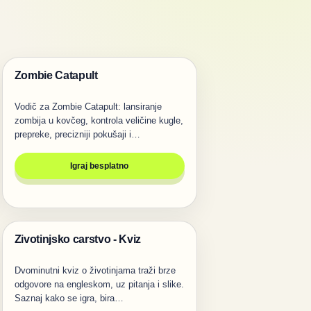
Zombie Catapult
Igre
Vodič za Zombie Catapult: lansiranje
zombija u kovčeg, kontrola veličine kugle,
prepreke, precizniji pokušaji i…
Igraj besplatno
Zivotinjsko carstvo - Kviz
Igre
Dvominutni kviz o životinjama traži brze
odgovore na engleskom, uz pitanja i slike.
Saznaj kako se igra, bira…