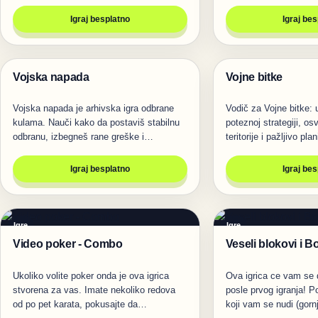
Igraj besplatno
Igraj be
Vojska napada
Vojne bitke
Igre
Igre
Vojska napada je arhivska igra odbrane
Vodič za Vojne bitke: 
kulama. Nauči kako da postaviš stabilnu
poteznoj strategiji, osv
odbranu, izbegneš rane greške i…
teritorije i pažljivo pla
Igraj besplatno
Igraj be
Igre
Igre
Video poker - Combo
Veseli blokovi i 
Ukoliko volite poker onda je ova igrica
Ova igrica ce vam se 
stvorena za vas. Imate nekoliko redova
posle prvog igranja! P
od po pet karata, pokusajte da…
koji vam se nudi (gorn