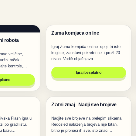
Zuma kornjaca online
Igre
ni robota
Igraj Zuma kornjača online: spoji tri iste
kuglice, zaustavi pokretni niz i prođi 20
ave veličine,
nivoa. Vodič objašnjava…
vršni točak i
ajte kontrole,…
Igraj besplatno
splatno
Zlatni zmaj - Nadji sve brojeve
Igre
hivska Flash igra u
Nadjite sve brojeve na prelepim slikama.
zi po gradilištu,
Redosled nalazenja brojeva nije bitan,
a u bazu…
bitno je pronaci ih sve, sto znaci…