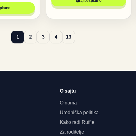
Igraj besplatno
splatno
1
2
3
4
13
O sajtu
O nama
Urednička politika
Kako radi Ruffle
Za roditelje