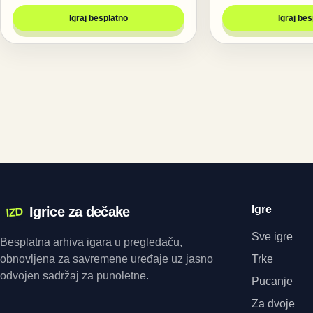
Igraj besplatno
Igraj be
Igre
Igrice za dečake
IZD
Sve igre
Besplatna arhiva igara u pregledaču,
obnovljena za savremene uređaje uz jasno
Trke
odvojen sadržaj za punoletne.
Pucanje
Za dvoje