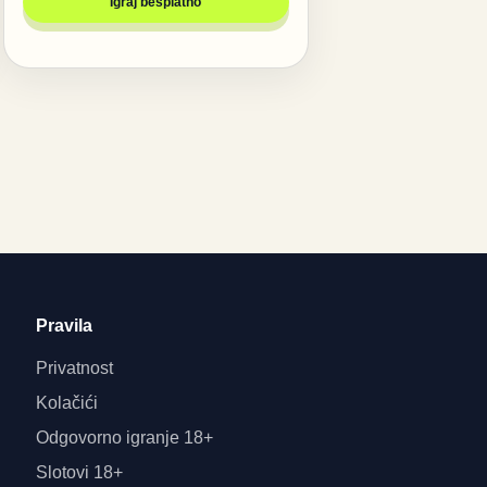
Igraj besplatno
Pravila
Privatnost
Kolačići
Odgovorno igranje 18+
Slotovi 18+