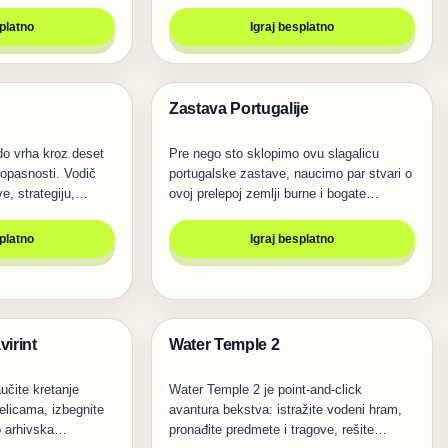
splatno
Igraj besplatno
Zastava Portugalije
Igre
do vrha kroz deset
Pre nego sto sklopimo ovu slagalicu
 opasnosti. Vodič
portugalske zastave, naucimo par stvari o
ve, strategiju,…
ovoj prelepoj zemlji burne i bogate…
splatno
Igraj besplatno
virint
Water Temple 2
Igre
aučite kretanje
Water Temple 2 je point-and-click
elicama, izbegnite
avantura bekstva: istražite vodeni hram,
ko arhivska…
pronađite predmete i tragove, rešite…