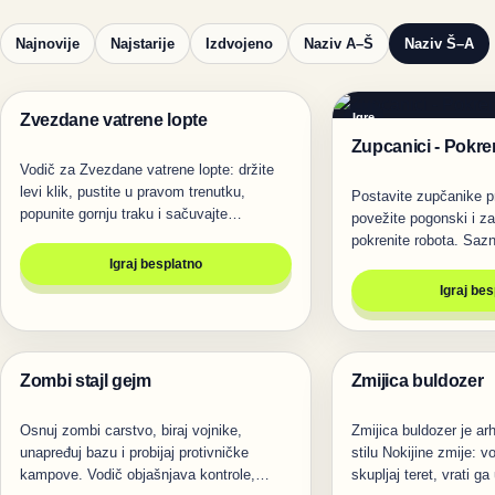
Najnovije
Najstarije
Izdvojeno
Naziv A–Š
Naziv Š–A
Zvezdane vatrene lopte
Igre
Igre
Zupcanici - Pokre
Vodič za Zvezdane vatrene lopte: držite
levi klik, pustite u pravom trenutku,
Postavite zupčanike pr
popunite gornju traku i sačuvajte…
povežite pogonski i za
pokrenite robota. Sazn
Igraj besplatno
Igraj be
Zombi stajl gejm
Zmijica buldozer
Igre
Igre
Osnuj zombi carstvo, biraj vojnike,
Zmijica buldozer je ar
unapređuj bazu i probijaj protivničke
stilu Nokijine zmije: vo
kampove. Vodič objašnjava kontrole,…
skupljaj teret, vrati g