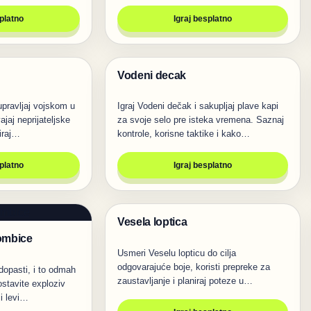
splatno
Igraj besplatno
Vodeni decak
Igre
upravljaj vojskom u
Igraj Vodeni dečak i sakupljaj plave kapi
ajaj neprijateljske
za svoje selo pre isteka vremena. Saznaj
niraj…
kontrole, korisne taktike i kako…
splatno
Igraj besplatno
Vesela loptica
Igre
Bombice
Usmeri Veselu lopticu do cilja
odgovarajuće boje, koristi prepreke za
dopasti, i to odmah
zaustavljanje i planiraj poteze u
ostavite exploziv
arhivskoj…
ji levi…