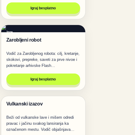
Igraj besplatno
Igre
Zarobljeni robot
Vodič za Zarobljenog robota: cilj, kretanje,
skokovi, prepreke, saveti za prve nivoe i
pokretanje arhivske Flash…
Igraj besplatno
Vulkanski izazov
Igre
Beži od vulkanske lave i mišem odredi
pravac i jačinu svakog lansiranja ka
označenom mestu. Vodič objašnjava…