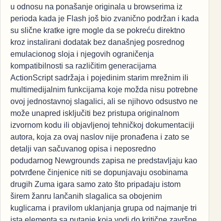
u odnosu na ponašanje originala u browserima iz
perioda kada je Flash još bio zvanično podržan i kada
su slične kratke igre mogle da se pokreću direktno
kroz instalirani dodatak bez današnjeg posrednog
emulacionog sloja i njegovih ograničenja
kompatibilnosti sa različitim generacijama
ActionScript sadržaja i pojedinim starim mrežnim ili
multimedijalnim funkcijama koje možda nisu potrebne
ovoj jednostavnoj slagalici, ali se njihovo odsustvo ne
može unapred isključiti bez pristupa originalnom
izvornom kodu ili objavljenoj tehničkoj dokumentaciji
autora, koja za ovaj naslov nije pronađena i zato se
detalji van sačuvanog opisa i neposredno
podudarnog Newgrounds zapisa ne predstavljaju kao
potvrđene činjenice niti se dopunjavaju osobinama
drugih Zuma igara samo zato što pripadaju istom
širem žanru lančanih slagalica sa obojenim
kuglicama i pravilom uklanjanja grupa od najmanje tri
ista elementa sa putanje koja vodi do kritične završne