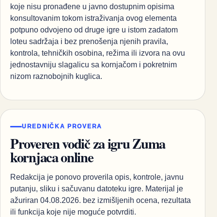
koje nisu pronađene u javno dostupnim opisima
konsultovanim tokom istraživanja ovog elementa
potpuno odvojeno od druge igre u istom zadatom
loteu sadržaja i bez prenošenja njenih pravila,
kontrola, tehničkih osobina, režima ili izvora na ovu
jednostavniju slagalicu sa kornjačom i pokretnim
nizom raznobojnih kuglica.
UREDNIČKA PROVERA
Proveren vodič za igru Zuma
kornjaca online
Redakcija je ponovo proverila opis, kontrole, javnu
putanju, sliku i sačuvanu datoteku igre. Materijal je
ažuriran 04.08.2026. bez izmišljenih ocena, rezultata
ili funkcija koje nije moguće potvrditi.