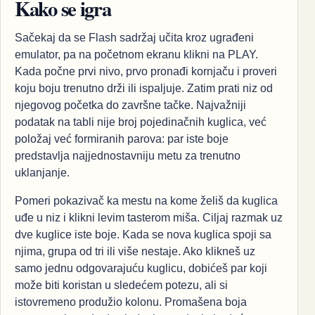
Kako se igra
Sačekaj da se Flash sadržaj učita kroz ugrađeni
emulator, pa na početnom ekranu klikni na PLAY.
Kada počne prvi nivo, prvo pronađi kornjaču i proveri
koju boju trenutno drži ili ispaljuje. Zatim prati niz od
njegovog početka do završne tačke. Najvažniji
podatak na tabli nije broj pojedinačnih kuglica, već
položaj već formiranih parova: par iste boje
predstavlja najjednostavniju metu za trenutno
uklanjanje.
Pomeri pokazivač ka mestu na kome želiš da kuglica
uđe u niz i klikni levim tasterom miša. Ciljaj razmak uz
dve kuglice iste boje. Kada se nova kuglica spoji sa
njima, grupa od tri ili više nestaje. Ako klikneš uz
samo jednu odgovarajuću kuglicu, dobićeš par koji
može biti koristan u sledećem potezu, ali si
istovremeno produžio kolonu. Promašena boja