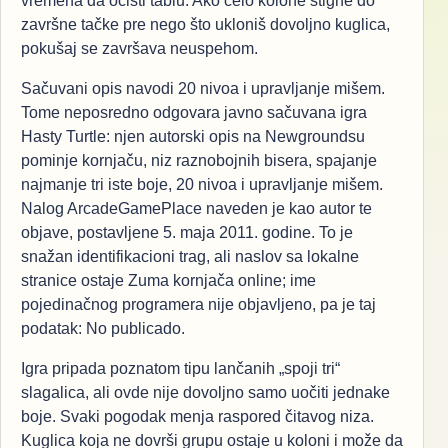
vremena da očisti tablu. Ako čelo kolone stigne do
završne tačke pre nego što ukloniš dovoljno kuglica,
pokušaj se završava neuspehom.
Sačuvani opis navodi 20 nivoa i upravljanje mišem.
Tome neposredno odgovara javno sačuvana igra
Hasty Turtle: njen autorski opis na Newgroundsu
pominje kornjaču, niz raznobojnih bisera, spajanje
najmanje tri iste boje, 20 nivoa i upravljanje mišem.
Nalog ArcadeGamePlace naveden je kao autor te
objave, postavljene 5. maja 2011. godine. To je
snažan identifikacioni trag, ali naslov sa lokalne
stranice ostaje Zuma kornjača online; ime
pojedinačnog programera nije objavljeno, pa je taj
podatak: No publicado.
Igra pripada poznatom tipu lančanih „spoji tri“
slagalica, ali ovde nije dovoljno samo uočiti jednake
boje. Svaki pogodak menja raspored čitavog niza.
Kuglica koja ne dovrši grupu ostaje u koloni i može da