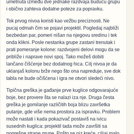
umetnuta između dve jednake razdvaja buduću grupu
i obično zahteva dodatne poteze za popravku.
Tok prvog nivoa koristi kao vežbu preciznosti. Ne
pucaj odmah čim se pojavi projektil. Pogledaj najbliži
bezbedan par, pomeri nišan na njegovu sredinu i tek
onda klikni. Posle nestanka grupe zastani trenutak i
prati pomeranje kolone: razdvojeni delovi mogu da se
približe i naprave novi spoj. Tako možeš dobiti
lančano čišćenje bez dodatnog hica. Cilj nivoa je da
uklanjaš kolonu brže nego što ona napreduje, sve dok
tabla ne bude očišćena i igra ne otvori sledeći nivo.
Tipična greška je gađanje prve kuglice odgovarajuće
boje, bez provere šta se nalazi iza nje. Druga česta
greška je gomilanje različitih boja blizu završetka
putanje, gde više nema prostora za ispravku. Problem
može nastati i kada pokazivač postaviš na ivicu
susednih kuglica: projektil tada može završiti sa
pogrešne strane grupe. Pošto se niz kreće, ciljaj malo