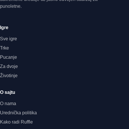
punoletne.
Igre
Sve igre
Trke
Pucanje
Za dvoje
Životinje
O sajtu
O nama
Urednička politika
Kako radi Ruffle