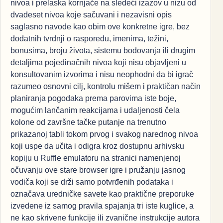
nivoa i prelaska kornjače na sledeći izazov u nizu od
dvadeset nivoa koje sačuvani i nezavisni opis
saglasno navode kao obim ove konkretne igre, bez
dodatnih tvrdnji o rasporedu, imenima, težini,
bonusima, broju života, sistemu bodovanja ili drugim
detaljima pojedinačnih nivoa koji nisu objavljeni u
konsultovanim izvorima i nisu neophodni da bi igrač
razumeo osnovni cilj, kontrolu mišem i praktičan način
planiranja pogodaka prema parovima iste boje,
mogućim lančanim reakcijama i udaljenosti čela
kolone od završne tačke putanje na trenutno
prikazanoj tabli tokom prvog i svakog narednog nivoa
koji uspe da učita i odigra kroz dostupnu arhivsku
kopiju u Ruffle emulatoru na stranici namenjenoj
očuvanju ove stare browser igre i pružanju jasnog
vodiča koji se drži samo potvrđenih podataka i
označava uredničke savete kao praktične preporuke
izvedene iz samog pravila spajanja tri iste kuglice, a
ne kao skrivene funkcije ili zvanične instrukcije autora