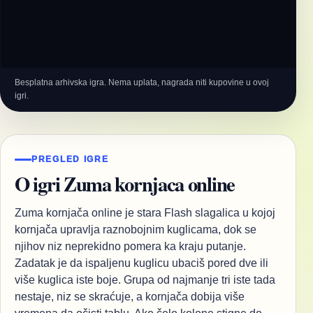
Besplatna arhivska igra. Nema uplata, nagrada niti kupovine u ovoj
igri.
PREGLED IGRE
O igri Zuma kornjaca online
Zuma kornjača online je stara Flash slagalica u kojoj
kornjača upravlja raznobojnim kuglicama, dok se
njihov niz neprekidno pomera ka kraju putanje.
Zadatak je da ispaljenu kuglicu ubaciš pored dve ili
više kuglica iste boje. Grupa od najmanje tri iste tada
nestaje, niz se skraćuje, a kornjača dobija više