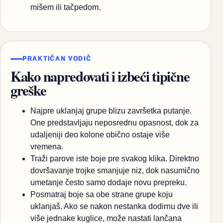
mišem ili tačpedom.
PRAKTIČAN VODIČ
Kako napredovati i izbeći tipične
greške
Najpre uklanjaj grupe blizu završetka putanje.
One predstavljaju neposrednu opasnost, dok za
udaljeniji deo kolone obično ostaje više
vremena.
Traži parove iste boje pre svakog klika. Direktno
dovršavanje trojke smanjuje niz, dok nasumično
umetanje često samo dodaje novu prepreku.
Posmatraj boje sa obe strane grupe koju
uklanjaš. Ako se nakon nestanka dodirnu dve ili
više jednake kuglice, može nastati lančana