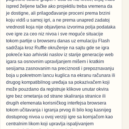
ispred željene tačke ako projektilu treba vremena da
je dostigne, ali prilagođavanje proceni prema brzini
koju vidiš u samoj igri, a ne prema unapred zadatoj
vrednosti koja nije objavljena izvorima polja podataka
ove igre za ceo niz nivoa i sve moguće situacije
tokom partije u browseru danas uz emulaciju Flash
sadržaja kroz Ruffle okruženje na sajtu gde se igra
pokreće kao arhivski naslov iz starije generacije web
igara sa osnovnim upravljanjem mišem i kratkim
sesijama zasnovanim na preciznosti i prepoznavanju
boja u pokretnom lancu kuglica na ekranu računara ili
drugog kompatibilnog uređaja sa pokazivačem koji
može pouzdano da registruje klikove unutar okvira
igre bez ometanja od strane skaliranja stranice ili
drugih elemenata korisničkog interfejsa browsera
tokom učitavanja i igranja prvog ili bilo kog kasnijeg
dostupnog nivoa u ovoj verziji igre sa kornjačom kao
centralnim likom koji upravlja ispaljivanjem