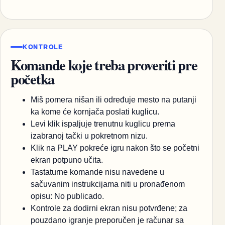
KONTROLE
Komande koje treba proveriti pre
početka
Miš pomera nišan ili određuje mesto na putanji
ka kome će kornjača poslati kuglicu.
Levi klik ispaljuje trenutnu kuglicu prema
izabranoj tački u pokretnom nizu.
Klik na PLAY pokreće igru nakon što se početni
ekran potpuno učita.
Tastaturne komande nisu navedene u
sačuvanim instrukcijama niti u pronađenom
opisu: No publicado.
Kontrole za dodirni ekran nisu potvrđene; za
pouzdano igranje preporučen je računar sa