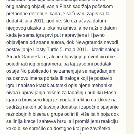
originalnog objavljivanja Flash sadržaja početkom
prethodne decenije, kada je sačuvani zapis sajta
dodat 4. jula 2011. godine, što označava datum
njegovog ulaska u lokalnu arhivu, a ne nužno datum
kada je sama igra prvi put napravljena ili javno
objavljena od strane autora, dok Newgrounds navodi
postavljanje Hasty Turtle 5. maja 2011. i kredit nalogu
ArcadeGamePlace, ali ne objavljuje proverljivo ime
pojedinačnog programera, pa taj zasebni podatak
ostaje No publicado i ne zamenjuje se nagađanjem
na osnovu imena portala ili naloga koji je postavio
igru i napisao kratak autorski opis njene mehanike,
nivoa i upravljanja mišem za tadašnju publiku Flash
igara u browseru koja je mogla direktno da klikne na
sadržaj nakon učitavanja dodatka i započne spajanje
raznobojnih bisera u grupe od tri ili više istih boja dok
se linija kreće i zahteva brzu, ali promišljenu reakciju
kako bi se sprečilo da dostigne kraj pre završetka