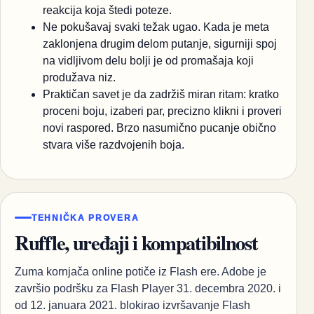
reakcija koja štedi poteze.
Ne pokušavaj svaki težak ugao. Kada je meta
zaklonjena drugim delom putanje, sigurniji spoj
na vidljivom delu bolji je od promašaja koji
produžava niz.
Praktičan savet je da zadržiš miran ritam: kratko
proceni boju, izaberi par, precizno klikni i proveri
novi raspored. Brzo nasumično pucanje obično
stvara više razdvojenih boja.
TEHNIČKA PROVERA
Ruffle, uređaji i kompatibilnost
Zuma kornjača online potiče iz Flash ere. Adobe je
završio podršku za Flash Player 31. decembra 2020. i
od 12. januara 2021. blokirao izvršavanje Flash