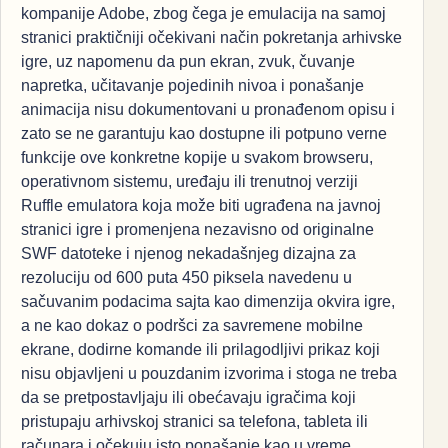
kompanije Adobe, zbog čega je emulacija na samoj
stranici praktičniji očekivani način pokretanja arhivske
igre, uz napomenu da pun ekran, zvuk, čuvanje
napretka, učitavanje pojedinih nivoa i ponašanje
animacija nisu dokumentovani u pronađenom opisu i
zato se ne garantuju kao dostupne ili potpuno verne
funkcije ove konkretne kopije u svakom browseru,
operativnom sistemu, uređaju ili trenutnoj verziji
Ruffle emulatora koja može biti ugrađena na javnoj
stranici igre i promenjena nezavisno od originalne
SWF datoteke i njenog nekadašnjeg dizajna za
rezoluciju od 600 puta 450 piksela navedenu u
sačuvanim podacima sajta kao dimenzija okvira igre,
a ne kao dokaz o podršci za savremene mobilne
ekrane, dodirne komande ili prilagodljivi prikaz koji
nisu objavljeni u pouzdanim izvorima i stoga ne treba
da se pretpostavljaju ili obećavaju igračima koji
pristupaju arhivskoj stranici sa telefona, tableta ili
računara i očekuju isto ponašanje kao u vreme