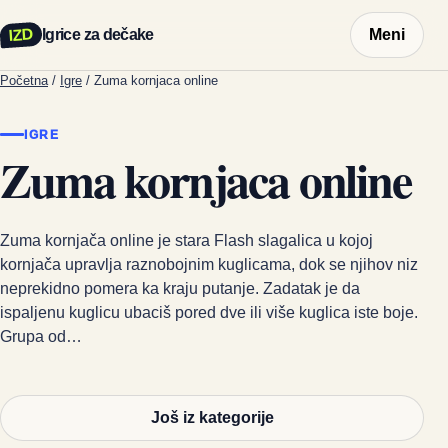
IZD
Igrice za dečake
Meni
Početna
/
Igre
/
Zuma kornjaca online
IGRE
Zuma kornjaca online
Zuma kornjača online je stara Flash slagalica u kojoj
kornjača upravlja raznobojnim kuglicama, dok se njihov niz
neprekidno pomera ka kraju putanje. Zadatak je da
ispaljenu kuglicu ubaciš pored dve ili više kuglica iste boje.
Grupa od…
Još iz kategorije