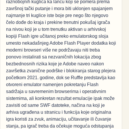
raznobojnih kuglica ka lancu koji se pomera prema
završnoj tački putanje i mora biti uklonjen spajanjem
najmanje tri kuglice iste boje pre nego što njegovo
čelo dođe do kraja i prekine trenutni pokušaj igrača
na nivou koji je u tom trenutku aktivan u arhivskoj
kopiji Flash igre učitanoj preko emulatorskog sloja
umesto nekadašnjeg Adobe Flash Player dodatka koji
moderni browseri više ne podržavaju niti treba
ponovo instalirati sa nezvaničnih lokacija zbog
bezbednosnih rizika koje je Adobe naveo nakon
završetka zvanične podrške i blokiranja starog plejera
početkom 2021. godine, dok se Ruffle predstavlja kao
otvoreni emulator namenjen pokretanju Flash
sadržaja u savremenim browserima i operativnim
sistemima, ali konkretan rezultat emulacije ipak može
zavisiti od same SWF datoteke, načina na koji je
arhiva ugrađena u stranicu i funkcija koje originalna
igra koristi za zvuk, animaciju, učitavanje ili čuvanje
stanja, pa igrač treba da očekuje moguća odstupanja