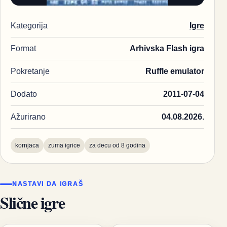
Kategorija
Igre
Format
Arhivska Flash igra
Pokretanje
Ruffle emulator
Dodato
2011-07-04
Ažurirano
04.08.2026.
kornjaca
zuma igrice
za decu od 8 godina
NASTAVI DA IGRAŠ
Slične igre