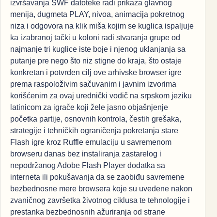
izvršavanja SWF datoteke radi prikaza glavnog
menija, dugmeta PLAY, nivoa, animacija pokretnog
niza i odgovora na klik miša kojim se kuglica ispaljuje
ka izabranoj tački u koloni radi stvaranja grupe od
najmanje tri kuglice iste boje i njenog uklanjanja sa
putanje pre nego što niz stigne do kraja, što ostaje
konkretan i potvrđen cilj ove arhivske browser igre
prema raspoloživim sačuvanim i javnim izvorima
korišćenim za ovaj urednički vodič na srpskom jeziku
latinicom za igrače koji žele jasno objašnjenje
početka partije, osnovnih kontrola, čestih grešaka,
strategije i tehničkih ograničenja pokretanja stare
Flash igre kroz Ruffle emulaciju u savremenom
browseru danas bez instaliranja zastarelog i
nepodržanog Adobe Flash Player dodatka sa
interneta ili pokušavanja da se zaobiđu savremene
bezbednosne mere browsera koje su uvedene nakon
zvaničnog završetka životnog ciklusa te tehnologije i
prestanka bezbednosnih ažuriranja od strane