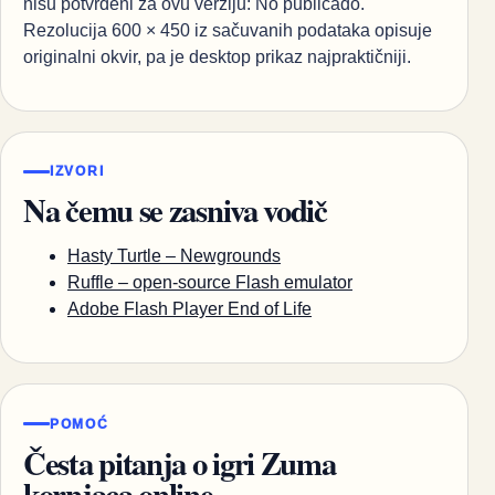
nisu potvrđeni za ovu verziju: No publicado.
Rezolucija 600 × 450 iz sačuvanih podataka opisuje
originalni okvir, pa je desktop prikaz najpraktičniji.
IZVORI
Na čemu se zasniva vodič
Hasty Turtle – Newgrounds
Ruffle – open-source Flash emulator
Adobe Flash Player End of Life
POMOĆ
Česta pitanja o igri Zuma
kornjaca online