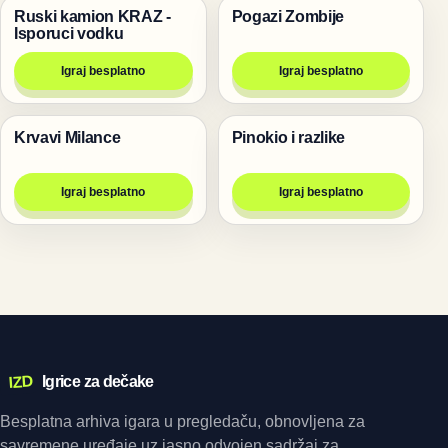
Ruski kamion KRAZ -
Pogazi Zombije
Trke
Igre
Isporuci vodku
Igraj besplatno
Igraj besplatno
Krvavi Milance
Pinokio i razlike
Pucanje
Igre
Igraj besplatno
Igraj besplatno
IZD
Igrice za dečake
Besplatna arhiva igara u pregledaču, obnovljena za
savremene uređaje uz jasno odvojen sadržaj za