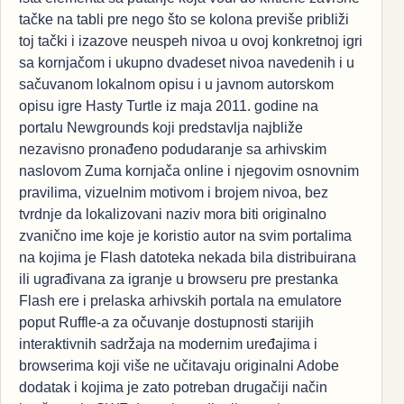
tačke na tabli pre nego što se kolona previše približi
toj tački i izazove neuspeh nivoa u ovoj konkretnoj igri
sa kornjačom i ukupno dvadeset nivoa navedenih i u
sačuvanom lokalnom opisu i u javnom autorskom
opisu igre Hasty Turtle iz maja 2011. godine na
portalu Newgrounds koji predstavlja najbliže
nezavisno pronađeno podudaranje sa arhivskim
naslovom Zuma kornjača online i njegovim osnovnim
pravilima, vizuelnim motivom i brojem nivoa, bez
tvrdnje da lokalizovani naziv mora biti originalno
zvanično ime koje je koristio autor na svim portalima
na kojima je Flash datoteka nekada bila distribuirana
ili ugrađivana za igranje u browseru pre prestanka
Flash ere i prelaska arhivskih portala na emulatore
poput Ruffle-a za očuvanje dostupnosti starijih
interaktivnih sadržaja na modernim uređajima i
browserima koji više ne učitavaju originalni Adobe
dodatak i kojima je zato potreban drugačiji način