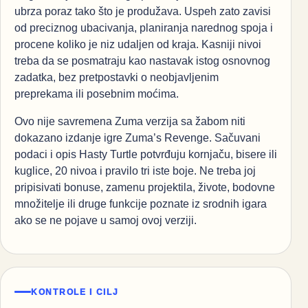
ubrza poraz tako što je produžava. Uspeh zato zavisi
od preciznog ubacivanja, planiranja narednog spoja i
procene koliko je niz udaljen od kraja. Kasniji nivoi
treba da se posmatraju kao nastavak istog osnovnog
zadatka, bez pretpostavki o neobjavljenim
preprekama ili posebnim moćima.
Ovo nije savremena Zuma verzija sa žabom niti
dokazano izdanje igre Zuma’s Revenge. Sačuvani
podaci i opis Hasty Turtle potvrđuju kornjaču, bisere ili
kuglice, 20 nivoa i pravilo tri iste boje. Ne treba joj
pripisivati bonuse, zamenu projektila, živote, bodovne
množitelje ili druge funkcije poznate iz srodnih igara
ako se ne pojave u samoj ovoj verziji.
KONTROLE I CILJ