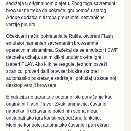
sadržaja u originalnom plejeru. Zbog toga savremeni
browser ne treba da pokreće igru pomoću starog
Adobe dodatka niti treba preuzimati nezvanične
verzije plejera.
Očekivani način pokretanja je Ruffle, otvoreni Flash
emulator namenjen savremenim browserima i
operativnim sistemima. Sačekaj da se emulator i SWF
datoteka učitaju, zatim klikni unutar okvira igre i
izaberi PLAY. Ako klik ne reaguje, jednom osveži
stranicu, proveri da li browser blokira skripte ili
automatsko pokretanje sadržaja i pokušaj u aktuelnoj
desktop verziji browsera.
Emulacija ne garantuje potpuno isto ponašanje kao
originalni Flash Player. Zvuk, animacije, čuvanje
napretka ili učitavanje pojedinih scena mogu
odstupati ako igra koristi nepodržanu funkciju.
Mobilne kontrole, automatsko čuvanje i pun ekran