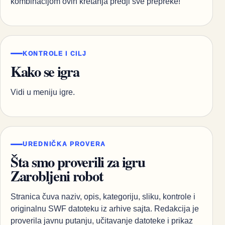
kombinacijom ovih kretanja predji sve prepreke!
KONTROLE I CILJ
Kako se igra
Vidi u meniju igre.
UREDNIČKA PROVERA
Šta smo proverili za igru
Zarobljeni robot
Stranica čuva naziv, opis, kategoriju, sliku, kontrole i
originalnu SWF datoteku iz arhive sajta. Redakcija je
proverila javnu putanju, učitavanje datoteke i prikaz