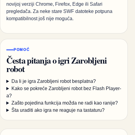
novijoj verziji Chrome, Firefox, Edge ili Safari
pregledača. Za neke stare SWF datoteke potpuna
kompatibilnost još nije moguća.
POMOĆ
Česta pitanja o igri Zarobljeni
robot
Da li je igra Zarobljeni robot besplatna?
Kako se pokreće Zarobljeni robot bez Flash Player-
a?
Zašto pojedina funkcija možda ne radi kao ranije?
Šta uraditi ako igra ne reaguje na tastaturu?