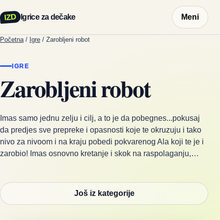
IZD
Igrice za dečake
Meni
Početna
/
Igre
/
Zarobljeni robot
IGRE
Zarobljeni robot
Imas samo jednu zelju i cilj, a to je da pobegnes...pokusaj
da predjes sve prepreke i opasnosti koje te okruzuju i tako
nivo za nivoom i na kraju pobedi pokvarenog Ala koji te je i
zarobio! Imas osnovno kretanje i skok na raspolaganju,…
Još iz kategorije