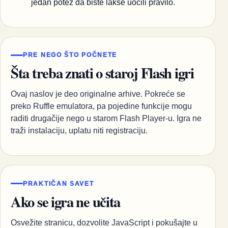
jedan potez da biste lakše uočili pravilo.
PRE NEGO ŠTO POČNETE
Šta treba znati o staroj Flash igri
Ovaj naslov je deo originalne arhive. Pokreće se
preko Ruffle emulatora, pa pojedine funkcije mogu
raditi drugačije nego u starom Flash Player-u. Igra ne
traži instalaciju, uplatu niti registraciju.
PRAKTIČAN SAVET
Ako se igra ne učita
Osvežite stranicu, dozvolite JavaScript i pokušajte u