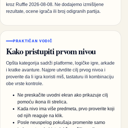
kroz Ruffle 2026-08-08. Ne dodajemo izmišljene
rezultate, ocene igrača ili broj odigranih partija.
PRAKTIČAN VODIČ
Kako pristupiti prvom nivou
Opšta kategorija sadrži platforme, logičke igre, arkade
i kratke avanture. Najpre utvrdite cilj prvog nivoa i
proverite da li igra koristi miš, tastaturu ili kombinaciju
obe vrste kontrole.
Ne preskačite uvodni ekran ako prikazuje cilj
pomoću ikona ili strelica.
Kada nivo ima više predmeta, prvo proverite koji
od njih reaguje na klik.
Posle neuspelog pokušaja promenite samo