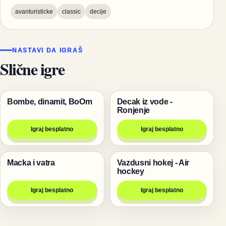
avanturisticke
classic
decije
NASTAVI DA IGRAŠ
Slične igre
Bombe, dinamit, BoOm
Decak iz vode -
Pucanje
Igre
Ronjenje
Igraj besplatno
Igraj besplatno
Macka i vatra
Vazdusni hokej - Air
Pucanje
Igre za dvoje
hockey
Igraj besplatno
Igraj besplatno