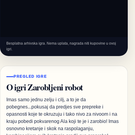
Besplatna arhivska igra. Nema uplata, nagrada niti kupovine u ovoj
igri.
PREGLED IGRE
O igri Zarobljeni robot
Imas samo jednu zelju i cilj, a to je da
pobegnes...pokusaj da predjes sve prepreke i
opasnosti koje te okruzuju i tako nivo za nivoom i na
kraju pobedi pokvarenog Ala koji te je i zarobio! Imas
osnovno kretanje i skok na raspolaganju,