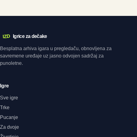
IZD
Igrice za dečake
Besplatna arhiva igara u pregledaču, obnovljena za
savremene uređaje uz jasno odvojen sadržaj za
punoletne.
Igre
Sve igre
Trke
Pucanje
Za dvoje
Životinje