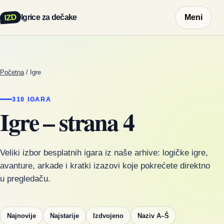
IZD
Igrice za dečake
Meni
Početna
/
Igre
310 IGARA
Igre – strana 4
Veliki izbor besplatnih igara iz naše arhive: logičke igre,
avanture, arkade i kratki izazovi koje pokrećete direktno
u pregledaču.
Najnovije
Najstarije
Izdvojeno
Naziv A–Š