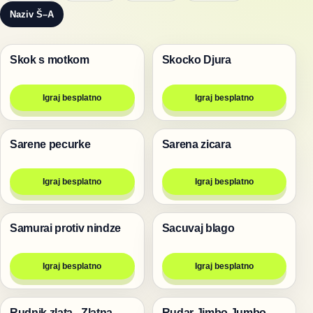
Naziv Š–A
Skok s motkom
Skocko Djura
Igre
Igre
Igraj besplatno
Igraj besplatno
Sarene pecurke
Sarena zicara
Igre
Igre
Igraj besplatno
Igraj besplatno
Samurai protiv nindze
Sacuvaj blago
Igre
Igre
Igraj besplatno
Igraj besplatno
Rudnik zlata - Zlatna
Rudar Jimbo Jumbo